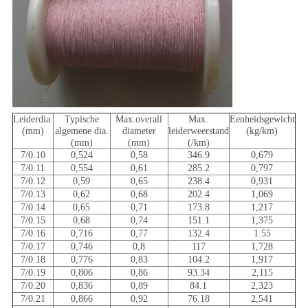
Leiderdia.
Typische
Max.overall
Max.
Eenheidsgewicht
(mm)
algemene dia.
diameter
leiderweerstand
(kg/km)
(mm)
(mm)
(/km)
7/0.10
0,524
0,58
346.9
0,679
7/0.11
0,554
0,61
285.2
0,797
7/0.12
0,59
0,65
238.4
0,931
7/0.13
0,62
0,68
202.4
1,069
7/0.14
0,65
0,71
173.8
1,217
7/0.15
0,68
0,74
151.1
1,375
7/0.16
0,716
0,77
132.4
1.55
7/0.17
0,746
0,8
117
1,728
7/0.18
0,776
0,83
104.2
1,917
7/0.19
0,806
0,86
93.34
2,115
7/0.20
0,836
0,89
84.1
2,323
7/0.21
0,866
0,92
76.18
2,541