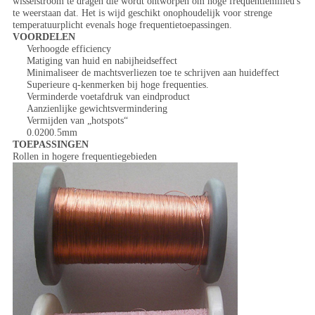
wisselstroom te dragen die wordt ontworpen om hoge frequentiemilieu's
te weerstaan dat. Het is wijd geschikt onophoudelijk voor strenge
temperatuurplicht evenals hoge frequentietoepassingen.
VOORDELEN
Verhoogde efficiency
Matiging van huid en nabijheidseffect
Minimaliseer de machtsverliezen toe te schrijven aan huideffect
Superieure q-kenmerken bij hoge frequenties.
Verminderde voetafdruk van eindproduct
Aanzienlijke gewichtsvermindering
Vermijden van „hotspots“
0.0200.5mm
TOEPASSINGEN
Rollen in hogere frequentiegebieden