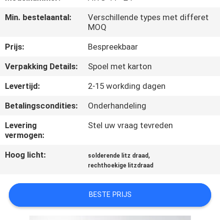
KWALITEITSCONTROLE
Min. bestelaantal:
Verschillende types met differet
MOQ
CONTACTEER
Prijs:
Bespreekbaar
ONS
Verpakking Details:
Spoel met karton
NIEUWS
Levertijd:
2-15 workding dagen
Betalingscondities:
Onderhandeling
VERZOEK
Levering
Stel uw vraag tevreden
OM EEN
vermogen:
CITAAT
Hoog licht:
,
solderende litz draad
rechthoekige litzdraad
SITEMAP
BESTE PRIJS
PRIVACY