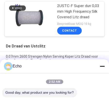
2USTC-F Super dun 0,03
mm High Frequency Silk
Covered Litz draad
Bespreekbaar MOQ:10 kg
CONTACT
De Draad van Ustclitz
0.07mm 2600 Strengen Nylon Serving Koper Litz Draad voor
Hoogfrequente Transformatoren
Echo
Custom 0,07 mm 2600 streng Litzdraad voor hoogfrequente
toepassingen
2:52 AM
Custom 0.07mm 2600 Strand Nylon Serving Litz Draad voor
transformator Winding met 180°C Max Temperatuur
Good day, what product are you looking for?
populaire categorieën
Alle