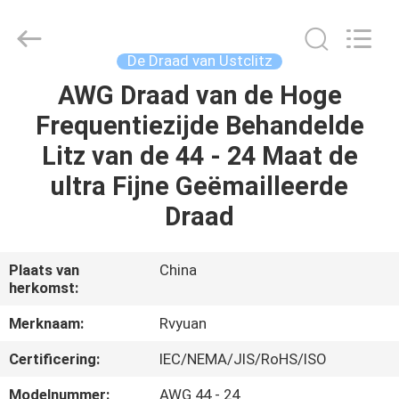
Ruiyuan
Electric
Material
Co,.Ltd.
All
De Draad van Ustclitz
Rights
Reserved.
AWG Draad van de Hoge
HUIS
Frequentiezijde Behandelde
PRODUCTEN
Litz van de 44 - 24 Maat de
ultra Fijne Geëmailleerde
VIDEOS
Draad
ONGEVEER
Plaats van
China
herkomst:
ONS
Merknaam:
Rvyuan
FABRIEKSREIS
Certificering:
IEC/NEMA/JIS/RoHS/ISO
Modelnummer:
AWG 44 - 24