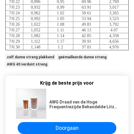
7/0.22
0,896
0,95
69.96
2,769
7/0.23
0,932
0,99
63.91
3,017
7/0.24
0,962
1.02
58.61
3,265
7/0.25
0,992
1.05
53.94
3,523
7/0.26
1,022
1.08
49.81
3,792
7/0.27
1,052
1.11
46.13
4.07
7/0.28
1,082
1.14
42.85
4,358
7/0.29
1,112
1.17
39.91
4,656
7/0.30
1,148
1.2
37.01
4,976
zelf dunne streng plakkend
geëmailleerde dunne streng
AWG 40 verdunt streng
Krijg de beste prijs voor
AWG Draad van de Hoge
Frequentiezijde Behandelde Litz
van de 44 - 24 Maat de ultra Fijne
Geëmailleerde Draad
Doorgaan