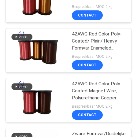
POLICY
Enameled Copper Wire
Bespreekbaar MOQ:2 kg
For Guitar
CONTACT
520
De Draad van
42AWG Red Color Poly-
Coated/ Plain/ Heavy
Ustclitz
Formvar Enameled
Copper Wire For Guitar
Bespreekbaar MOQ:2 kg
CONTACT
42AWG Red Color Poly
67
Coated Magnet Wire,
Polyurethane Copper
FIW-Draad
Wire for Guitar
Bespreekbaar MOQ:2 kg
CONTACT
Zware Formvar/Duidelijke