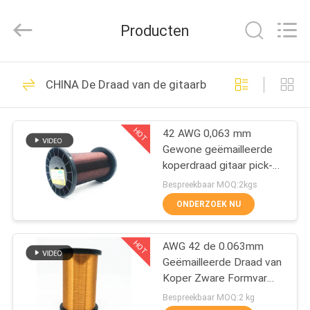
Ruiyuan
Electric
Material
Producten
Co,.Ltd.
All
Rights
Reserved.
HUIS
230
CHINA De Draad van de gitaarbestelwagen
Geëmailleerde
PRODUCTEN
Koperdraad
HOT
42 AWG 0,063 mm
Gewone geëmailleerde
VIDEOS
koperdraad gitaar pick-up
spoel draad
Bespreekbaar MOQ:2kgs
ONGEVEER
ONDERZOEK NU
427
ONS
Rechthoekige
HOT
AWG 42 de 0.063mm
Geëmailleerde Draad van
FABRIEKSREIS
Koperdraad
Koper Zware Formvar
voor de Rollen van de
Bespreekbaar MOQ:2 kg