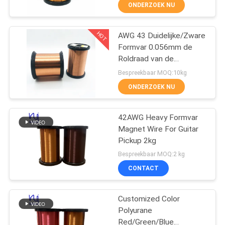
Gitaarbestelwagen
KWALITEITSCONTROLE
ONDERZOEK NU
CONTACTEER
HOT
AWG 43 Duidelijke/Zware
194
Formvar 0.056mm de
ONS
Roldraad van de
Magneetdraad
Gitaarbestelwagen
Bespreekbaar MOQ:10kg
NIEUWS
ONDERZOEK NU
VERZOEK
42AWG Heavy Formvar
Magnet Wire For Guitar
OM EEN
Pickup 2kg
CITAAT
201
Bespreekbaar MOQ:2 kg
Ultra Boete
CONTACT
SITEMAP
Geëmailleerde
Customized Color
Koperdraad
Polyurane
PRIVACY
Red/Green/Blue