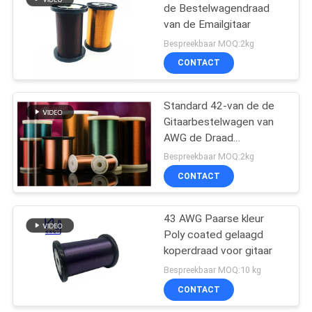
de Bestelwagendraad
van de Emailgitaar
219
Bespreekbaar MOQ:2kg
CONTACT
Zelfdraad Plakkend
Standard 42-van de de
Gitaarbestelwagen van
AWG de Draad
Uitstekend
Bespreekbaar MOQ:2kg
Vlakte/Formvar-
CONTACT
326
Koperemail
De Draad van
43 AWG Paarse kleur
Poly coated gelaagd
koperlitz
koperdraad voor gitaar
Bespreekbaar MOQ:10 kg
CONTACT