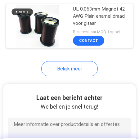
UL 0.063mm Magnet 42
254
AWG Plain enamel draad
Drievoud
voor gitaar
Bespreekbaar MOQ:1 spoel
Geïsoleerde Draad
CONTACT
Bekijk meer
87
De Draad van de
Laat een bericht achter
stemrol
We bellen je snel terug!