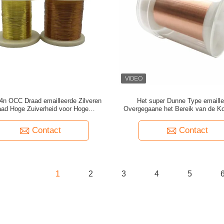
n OCC Draad emailleerde Zilveren
Het super Dunne Type emaille
aad Hoge Zuiverheid voor Hoge
Overgegaane het Bereik van de K
Beëindigenaudio
Contact
Contact
1
2
3
4
5