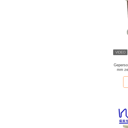
Geperso
mm zel