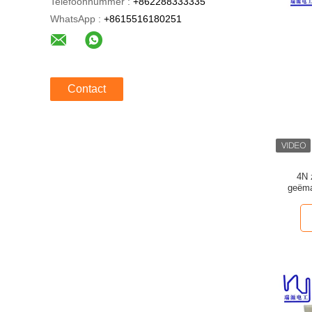
Telefoonnummer :
+862288333335
WhatsApp :
+8615516180251
Contact
4N 
geëma