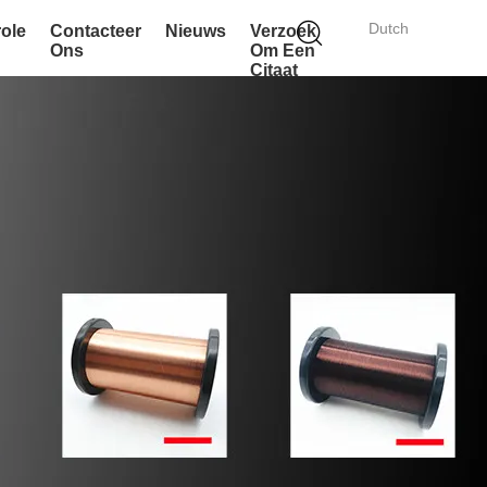
Dutch
role
Contacteer
Nieuws
Verzoek
Ons
Om Een
Citaat