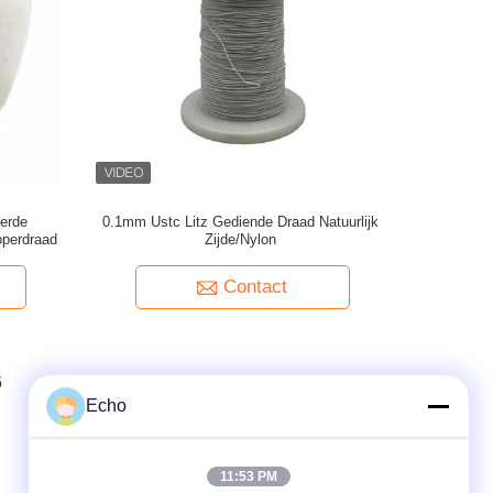
erde
0.1mm Ustc Litz Gediende Draad Natuurlijk
operdraad
Zijde/Nylon
Contact
6
7
8
Echo
11:53 PM