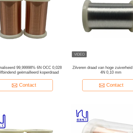
naliseerd 99,99998% 6N OCC 0,028
Zilveren draad van hoge zuiverhei
fbindend geëmailleerd koperdraad
4N 0,10 mm
Contact
Contact