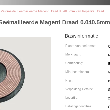
e Verdraaide Geëmailleerde Magent Draad 0.040.5mm van Koperlitz Draad
 Geëmailleerde Magent Draad 0.040.5mm
Basisinformatie
Plaats van herkomst:
C
Merknaam:
R
Certificering:
I
Min. bestelaantal:
V
Prijs:
B
Verpakking Details:
S
Levertijd:
2
Betalingscondities:
O