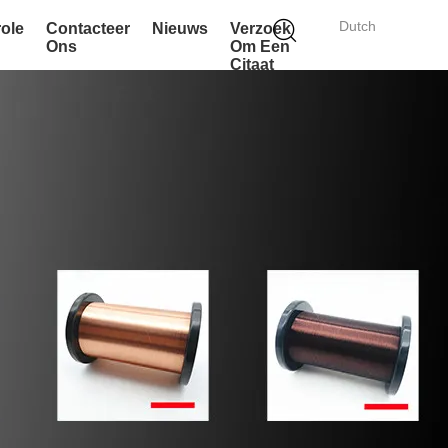
Dutch
role
Contacteer
Nieuws
Verzoek
Ons
Om Een
Citaat