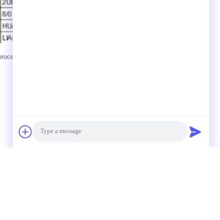
 procesbeheersing om ons product te verzekeren meer voordeel
Photo
Video Call