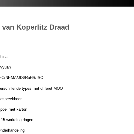
 van Koperlitz Draad
hina
vyuan
EC/NEMA/JIS/RoHS/ISO
erschillende types met differet MOQ
espreekbaar
poel met karton
-15 workding dagen
nderhandeling