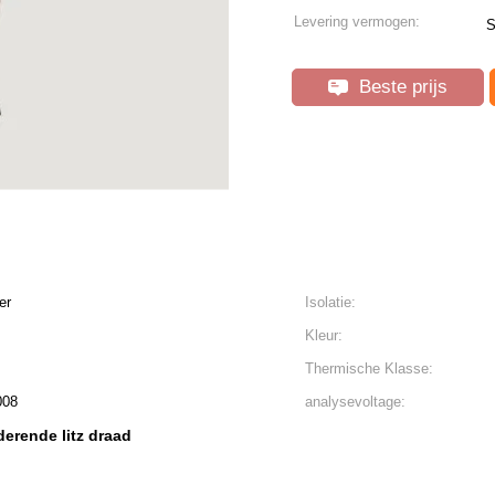
Levering vermogen:
S
Beste prijs
er
Isolatie:
Kleur:
Thermische Klasse:
008
analysevoltage:
derende litz draad