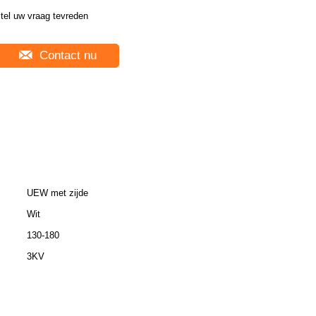
tel uw vraag tevreden
Contact nu
UEW met zijde
Wit
130-180
3KV