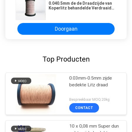
0.040.5mm de de Draadzijde van
Koperlitz behandelde Verdraaide
Geëmailleerde Magneetdraad
voor Transformator
Doorgaan
Top Producten
0.03mm-0.5mm zijde
bedekte Litz draad
Bespreekbaar MOQ:20kg
CONTACT
10 x 0,08 mm Super dun