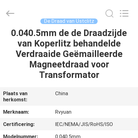
Ruiyuan
Electric
Material
Co,.Ltd.
All
De Draad van Ustclitz
Rights
Reserved.
0.040.5mm de de Draadzijde
HUIS
van Koperlitz behandelde
PRODUCTEN
Verdraaide Geëmailleerde
Magneetdraad voor
VIDEOS
Transformator
ONGEVEER
Plaats van
China
herkomst:
ONS
Merknaam:
Rvyuan
FABRIEKSREIS
Certificering:
IEC/NEMA/JIS/RoHS/ISO
Modelnummer:
0.040.5mm