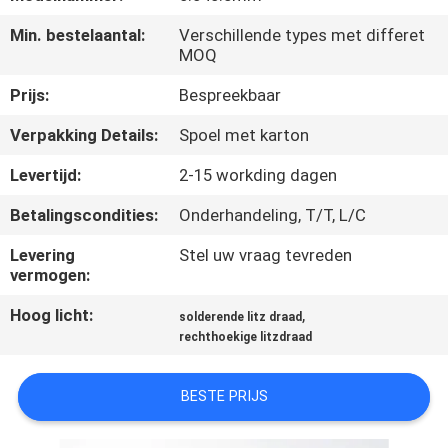
KWALITEITSCONTROLE
Min. bestelaantal:
Verschillende types met differet
MOQ
CONTACTEER
Prijs:
Bespreekbaar
ONS
Verpakking Details:
Spoel met karton
NIEUWS
Levertijd:
2-15 workding dagen
Betalingscondities:
Onderhandeling, T/T, L/C
VERZOEK
Levering
Stel uw vraag tevreden
OM EEN
vermogen:
CITAAT
Hoog licht:
,
solderende litz draad
rechthoekige litzdraad
SITEMAP
BESTE PRIJS
PRIVACY