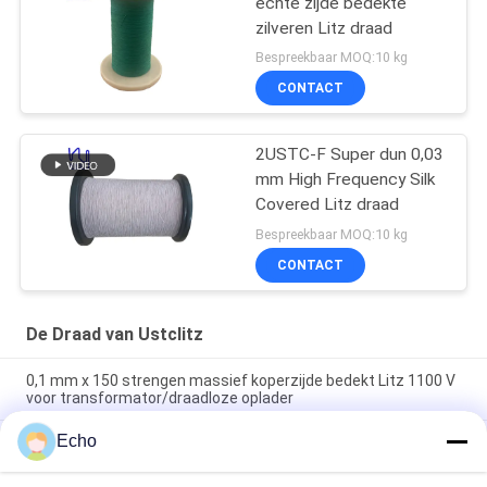
echte zijde bedekte
zilveren Litz draad
Bespreekbaar MOQ:10 kg
CONTACT
2USTC-F Super dun 0,03
mm High Frequency Silk
Covered Litz draad
Bespreekbaar MOQ:10 kg
CONTACT
De Draad van Ustclitz
0,1 mm x 150 strengen massief koperzijde bedekt Litz 1100 V
voor transformator/draadloze oplader
Echo
Litz-draad Meerdere strengen 38AWG-koper Litz-draad voor
hoogfrequente toepassingen