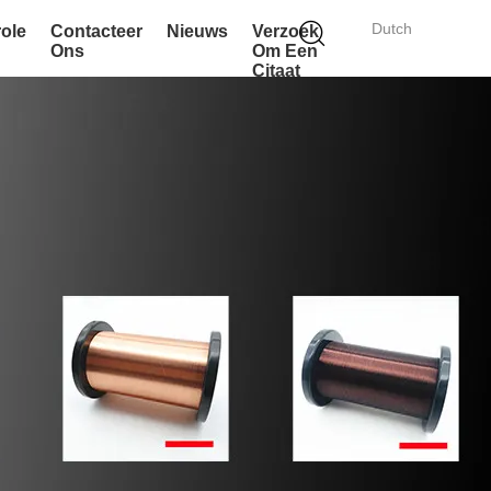
Dutch
role
Contacteer
Nieuws
Verzoek
Ons
Om Een
Citaat