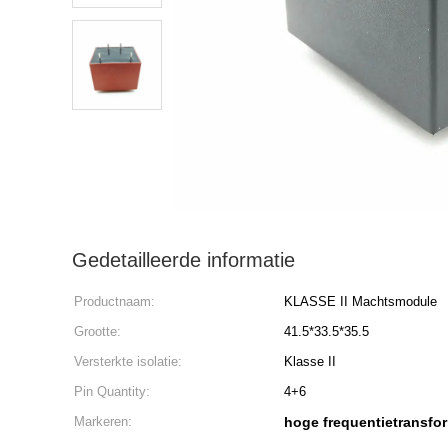
Gedetailleerde informatie
Productnaam:
KLASSE II Machtsmodule
Grootte:
41.5*33.5*35.5
Versterkte isolatie:
Klasse II
Pin Quantity:
4+6
Markeren:
hoge frequentietransfo