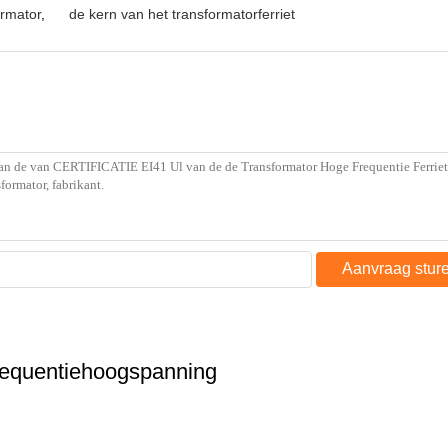
ormator
,
de kern van het transformatorferriet
Aanvraag stur
requentiehoogspanning