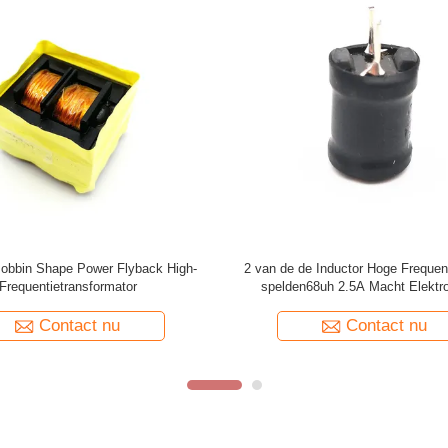
an de de Vernauwingsrol van de
Van de de Wijzetransformator 
cht van het de Inductorferriet de
elektrocomponentenschakelaar va
an de de Kerntrommel voor Voeding
Ferrietkern van de het Koperrol 
Bobbin Toroid Filter Induct
Contact nu
Contact nu