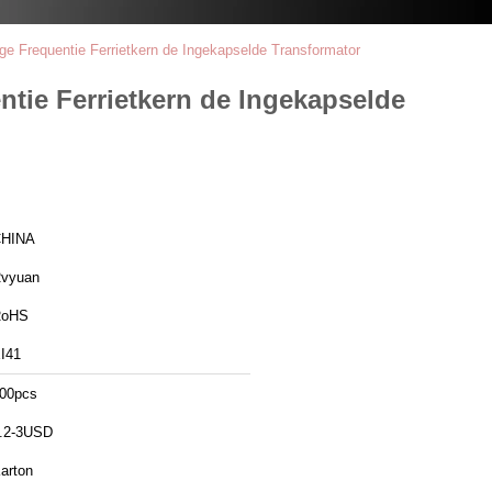
 Frequentie Ferrietkern de Ingekapselde Transformator
tie Ferrietkern de Ingekapselde
HINA
vyuan
RoHS
I41
00pcs
.2-3USD
arton