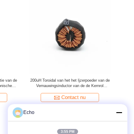
van de
Van de Kerninductor van het hoge
400W van 
n de het
Frequentieferriet Toroidal Macht Vaste het
machtslijn
de Draad
Type Radiale Leaded
or
Contact nu
Echo
3:55 PM