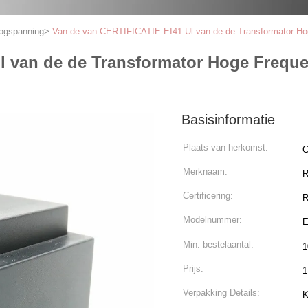
oogspanning
>
Van de van CERTIFICATIE EI41 Ul van de de Transformator Hoge
 van de de Transformator Hoge Frequen
Basisinformatie
Plaats van herkomst:
C
Merknaam:
R
Certificering:
Modelnummer:
E
Min. bestelaantal:
1
Prijs:
1
Verpakking Details:
K