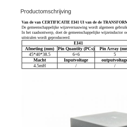
Productomschrijving
Van de van CERTIFICATIE EI41 Ul van de de TRA
De gemeenschappelijke wijzevernauwing wordt algemeen gebruikt 
In het raadsontwerp, doet de gemeenschappelijke wijzeinductor ook
uitstralen wordt geproduceerd.
EI41
Afmeting (mm)
Pin Quantity (PCs)
Pin Array (m
45*40*38.5
6+6
5
Macht
Inputvoltage
outputvoltag
4.5mH
/
/