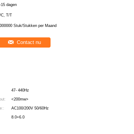
-15 dagen
/C, T/T
000000 Stuk/Stukken per Maand
Contact nu
47- 440Hz
put:
<200mw>
e::
AC100/200V 50/60Hz
8.0+6.0