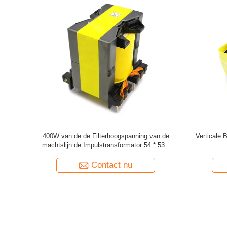
eder van de
Toroidal Smd-van de het Ferrietkern van de
47uH 2 v
Kernrol
Rolinductor 200uH Wirewound de
Speldenma
tor
Machtsinductors
Inductor v
Contact nu