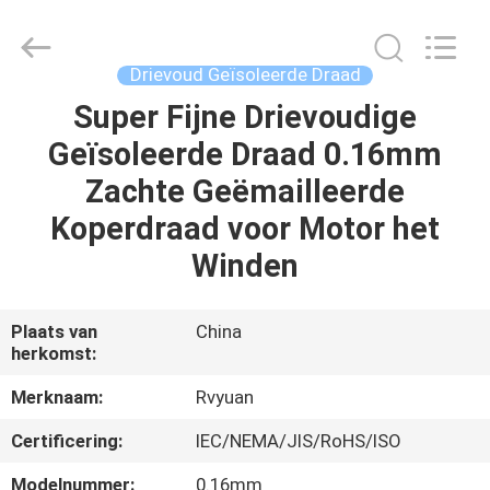
Ruiyuan
Electric
Material
Co,.Ltd.
All
Drievoud Geïsoleerde Draad
Rights
Reserved.
Super Fijne Drievoudige
HUIS
Geïsoleerde Draad 0.16mm
PRODUCTEN
Zachte Geëmailleerde
Koperdraad voor Motor het
VIDEOS
Winden
ONGEVEER
Plaats van
China
herkomst:
ONS
Merknaam:
Rvyuan
FABRIEKSREIS
Certificering:
IEC/NEMA/JIS/RoHS/ISO
Modelnummer:
0.16mm