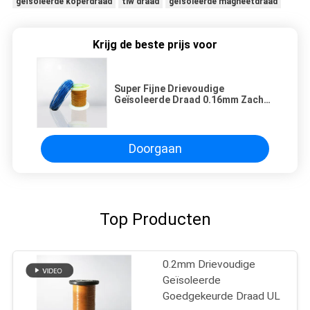
geïsoleerde koperdraad
tiw draad
geïsoleerde magneetdraad
Krijg de beste prijs voor
Super Fijne Drievoudige
Geïsoleerde Draad 0.16mm Zachte
Geëmailleerde Koperdraad voor
Motor het Winden
Doorgaan
Top Producten
0.2mm Drievoudige
Geïsoleerde
Goedgekeurde Draad UL