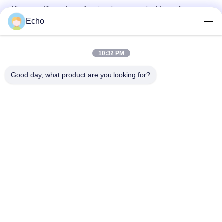
UL-gecertificeerde professionele gestrande drievoudig
geïsoleerde draadkoperwikkeldraad TIW voor transformatoren
Echo
Drievoudig geïsoleerde draad 0,15 mm geïsoleerde TIW-draad
10:32 PM
TIW-B/F drievoudige geïsoleerde draad 0,15 mm geïsoleerde
TIW-draad voor transformator
Good day, what product are you looking for?
populaire categorieën
Alle
Geëmailleerde 
Rechthoekige 
Koperdraad
Koperdraad
Ultra Boete 
Magneetdraad
Geëmailleerde 
Koperdraad
De Draad Van 
FIW-Draad
Ustclitz
De Draad Van 
Zelfdraad Plakkend
Koperlitz