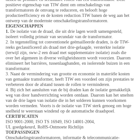
positieve eigenschap van TIW dient om omschakelings van
transformatoren de omvang te reduceren, en belooft hoge
productieefficiency en de kosten reduction.TIW banen de weg aan het
ontwerp van de modernste omschakelingstransformatoren.
EIGENSCHAPPEN
1.
De isolatie van de draad, die uit drie lagen wordt samengesteld,
isoleert volledig primair van secundair van de transformator.
2. In tegenstelling tot conventionele geëmailleerde draden, is de TIW-
reeks geclassificeerd als draad met drie-gelaagde, versterkte isolatie
(terwijl zijn, sww-2 een draad met supplementaire isolatie) zoals die
over het algemeen in diverse veiligheidsnorm wordt voorzien. Daarom
elimineert het barrières, tussenlaagbanden, en isolerende buizen in een
transformator.
3. Naast de vermindering van grootte en economie in materiële kosten
van gemaakte tramsformer, heeft TIW een voordeel om zijn prestaties te
verbeteren door de afstand tussen de rollen te verminderen.
4. Bij zich het aansluiten van de bij draden kan de isolatie gemakkelijk
weg van door handverrichting worden ontdaan. Daarom kan het smelten
van de drie lagen van isolatie die in het solderen kunnen voorkomen
worden vermeden. Voorts is de isolatie van TIW sterk genoeg om hoge
snelheid te weerstaan windend op de automatische draadspoel.
CERTIFICATEN
ISO 9001-2000, ISO TS 16949, ISO 14001-2004,
UL goedgekeurd, RoHS-Ontmoete Richtlijn
TOEPASSINGEN
Omschakelingstransformatoren, informatie & telecommunicatie-