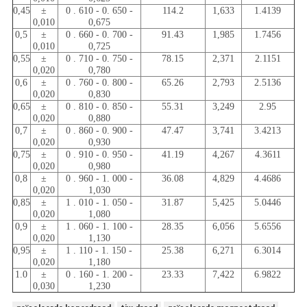
0,45
±
0 . 610 - 0. 650 -
114.2
1,633
1.4139
0,010
0,675
0,5
±
0 . 660 - 0. 700 -
91.43
1,985
1.7456
0,010
0,725
0,55
±
0 . 710 - 0. 750 -
78.15
2,371
2.1151
0,020
0,780
0,6
±
0 . 760 - 0. 800 -
65.26
2,793
2.5136
0,020
0,830
0,65
±
0 . 810 - 0. 850 -
55.31
3,249
2.95
0,020
0,880
0,7
±
0 . 860 - 0. 900 -
47.47
3,741
3.4213
0,020
0,930
0,75
±
0 . 910 - 0. 950 -
41.19
4,267
4.3611
0,020
0,980
0,8
±
0 . 960 - 1. 000 -
36.08
4,829
4.4686
0,020
1,030
0,85
±
1 . 010 - 1. 050 -
31.87
5,425
5.0446
0,020
1,080
0,9
±
1 . 060 - 1. 100 -
28.35
6,056
5.6556
0,020
1,130
0,95
±
1 . 110 - 1. 150 -
25.38
6,271
6.3014
0,020
1,180
1.0
±
0 . 160 - 1. 200 -
23.33
7,422
6.9822
0,030
1,230