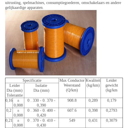
uitrusting, spelmachines, consumptiegoederen, omschakelaars en andere
gelijkaardige apparaten.
Specificatie
Max Conductor
Kwaliteit
Leider
Weerstand
(kg/km)
gewicht
Leider
Isolatie
(Q/km)
(kg/km
Dia (mm)
Dia (mm)
Tolerantie
0,16
±
0 . 330 - 0. 370 -
908.8
0,289
0,179
0,008
0,390
0,2
±
0 . 360 - 0. 400 -
607.6
0,398
0,2793
0,008
0,420
0,21
±
0 . 370 - 0. 410 -
549
0,431
0,3079
0,008
0,430