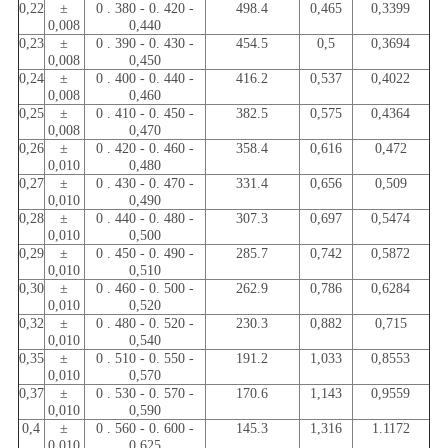
0,22
±
0 . 380 - 0. 420 -
498.4
0,465
0,3399
0,008
0,440
0,23
±
0 . 390 - 0. 430 -
454.5
0,5
0,3694
0,008
0,450
0,24
±
0 . 400 - 0. 440 -
416.2
0,537
0,4022
0,008
0,460
0,25
±
0 . 410 - 0. 450 -
382.5
0,575
0,4364
0,008
0,470
0,26
±
0 . 420 - 0. 460 -
358.4
0,616
0,472
0,010
0,480
0,27
±
0 . 430 - 0. 470 -
331.4
0,656
0,509
0,010
0,490
0,28
±
0 . 440 - 0. 480 -
307.3
0,697
0,5474
0,010
0,500
0,29
±
0 . 450 - 0. 490 -
285.7
0,742
0,5872
0,010
0,510
0,30
±
0 . 460 - 0. 500 -
262.9
0,786
0,6284
0,010
0,520
0,32
±
0 . 480 - 0. 520 -
230.3
0,882
0,715
0,010
0,540
0,35
±
0 . 510 - 0. 550 -
191.2
1,033
0,8553
0,010
0,570
0,37
±
0 . 530 - 0. 570 -
170.6
1,143
0,9559
0,010
0,590
0,4
±
0 . 560 - 0. 600 -
145.3
1,316
1.1172
0,010
0,625