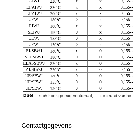
AIWJ
x
x
0,155--
220℃
EI/AIWJ
x
x
0,155--
220℃
EI/AIWJ
x
x
0,155--
200℃
UEWJ
0
x
0,155--
180℃
EIWJ
x
x
0,155--
180℃
SEIWJ
0
x
0,155--
180℃
UEWJ
0
x
0,155--
155℃
UEWJ
0
x
0,155--
130℃
EI/SBWJ
x
0
0,155--
180℃
SEI/SBWJ
0
0
0,155--
180℃
EI/AI/SBWJ
x
0
0,155--
220℃
AI/SBWJ
x
0
0,155--
220℃
UE/SBWJ
0
0
0,155--
180℃
UE/SBWJ
0
0
0,155--
155℃
UE/SBWJ
0
0
0,155--
130℃
label:
rechthoekige magneetdraad
,
de draad van he
Contactgegevens