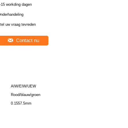
-15 workding dagen
nderhandeling
tel uw vraag tevreden
Contact nu
AIW/EIW/UEW
Rood/blauw/groen
0.1557.5mm