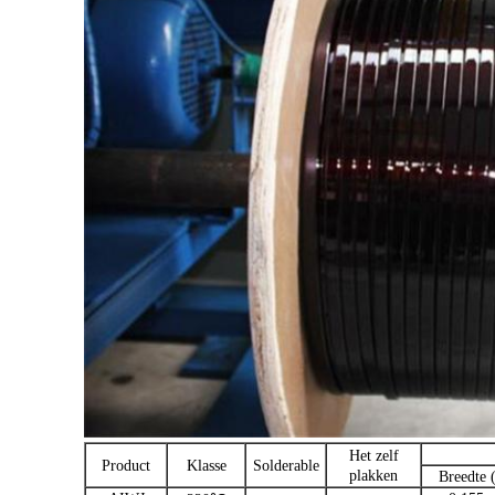
Het zelf
Product
Klasse
Solderable
plakken
Breedte