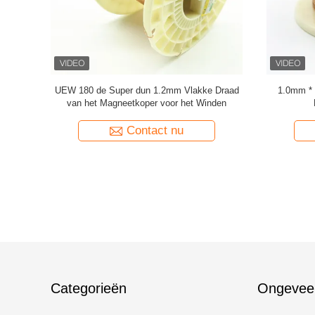
 platte
Super 1,8 mmx0,2 mm UL AIW
UEWH 
uigen
Emaillebedekte koperen platte draad voor
rechthoek
motor
Contact nu
Categorieën
Ongevee