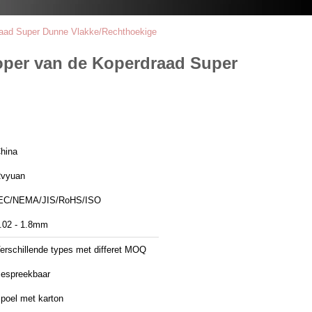
raad Super Dunne Vlakke/Rechthoekige
koper van de Koperdraad Super
hina
vyuan
EC/NEMA/JIS/RoHS/ISO
.02 - 1.8mm
erschillende types met differet MOQ
espreekbaar
poel met karton