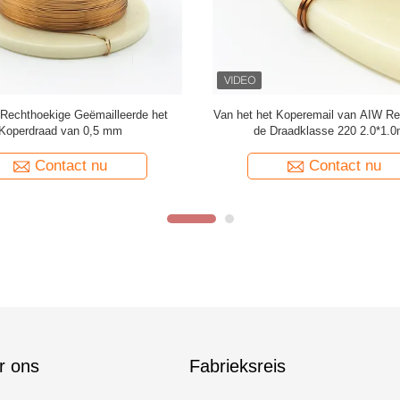
Superdunne 1,5 mmx0,1 mm
Op maat gemaakte hoge kwaliteit
ige geëmailleerde koperdraad voor
geëmailleerde koperdraad recht
het wikkelen
koperdraad voor audio
Contact nu
Contact nu
r ons
Fabrieksreis