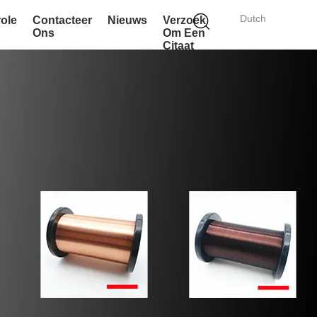
Dutch
role
Contacteer
Nieuws
Verzoek
Ons
Om Een
Citaat