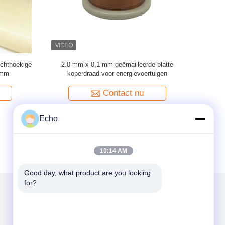
 platte
0.1 mm Ultra fijn geëmailleerd rechthoekig /
UEW 180 d
hoekige
plat magnet wikkeld koperdraad Geïsoleerd
van het
vaste stof
Contact nu
Echo
10:14 AM
Good day, what product are you looking 
for?
Mail ons