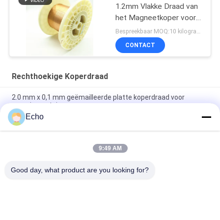
1.2mm Vlakke Draad van
het Magneetkoper voor
het Winden
Bespreekbaar MOQ:10 kilogram/Kilogram
CONTACT
Rechthoekige Koperdraad
2.0 mm x 0,1 mm geëmailleerde platte koperdraad voor
energievoertuigen
Echo
Super 1,8 mmx0,2 mm UL AIW Emaillebedekte koperen platte
draad voor motor
9:49 AM
UEWH Superdunne 1,5 mmx0,1 mm rechthoekige
geëmailleerde koperdraad voor het wikkelen
Good day, what product are you looking for?
populaire categorieën
Alle
Geëmailleerde 
Rechthoekige 