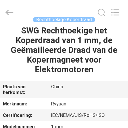
Ruiyuan
Electric
Material
Co,.Ltd.
All
Rechthoekige Koperdraad
Rights
Reserved.
SWG Rechthoekige het
HUIS
Koperdraad van 1 mm, de
PRODUCTEN
Geëmailleerde Draad van de
Kopermagneet voor
VIDEOS
Elektromotoren
ONGEVEER
Plaats van
China
herkomst:
ONS
Merknaam:
Rvyuan
FABRIEKSREIS
Certificering:
IEC/NEMA/JIS/RoHS/ISO
Modelnummer:
1 mm