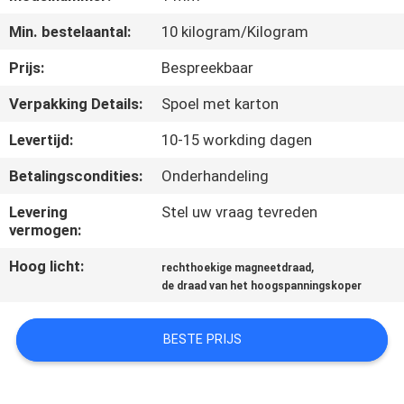
KWALITEITSCONTROLE
Min. bestelaantal:
10 kilogram/Kilogram
CONTACTEER
Prijs:
Bespreekbaar
ONS
Verpakking Details:
Spoel met karton
Levertijd:
10-15 workding dagen
NIEUWS
Betalingscondities:
Onderhandeling
VERZOEK
Levering
Stel uw vraag tevreden
vermogen:
OM EEN
Hoog licht:
,
CITAAT
rechthoekige magneetdraad
de draad van het hoogspanningskoper
SITEMAP
BESTE PRIJS
PRIVACY