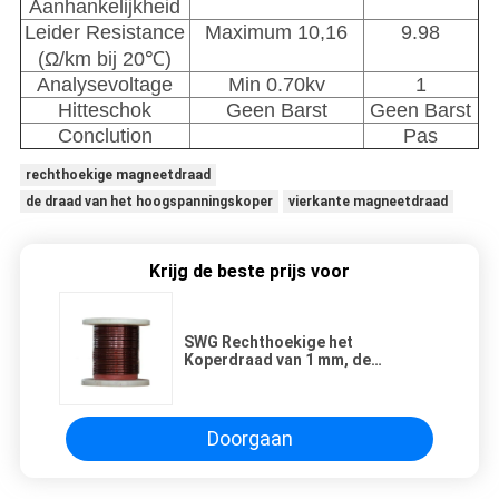
Aanhankelijkheid
Leider Resistance
Maximum 10,16
9.98
(Ω/km bij 20℃)
Analysevoltage
Min 0.70kv
1
Hitteschok
Geen Barst
Geen Barst
Conclution
Pas
rechthoekige magneetdraad
de draad van het hoogspanningskoper
vierkante magneetdraad
Krijg de beste prijs voor
SWG Rechthoekige het
Koperdraad van 1 mm, de
Geëmailleerde Draad van de
Kopermagneet voor
Elektromotoren
Doorgaan