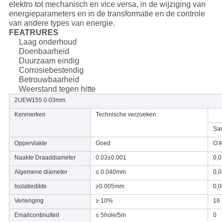
elektro tot mechanisch en vice versa, in de wijziging van
energieparameters en in de transformatie en de controle
van andere types van energie.
FEATRURES
Laag onderhoud
Doenbaarheid
Duurzaam eindig
Corrosiebestendig
Betrouwbaarheid
Weerstand tegen hitte
2UEW155 0.03mm
Kenmerken
Technische verzoeken
Sa
Oppervlakte
Goed
O.K
Naakte Draaddiameter
0.03±0.001
0,
Algemene diameter
≤ 0.040mm
0,
Isolatiedikte
≥0.005mm
0,
Verlenging
≥ 10%
16
Emailcontinuïteit
≤ 5hole/5m
0