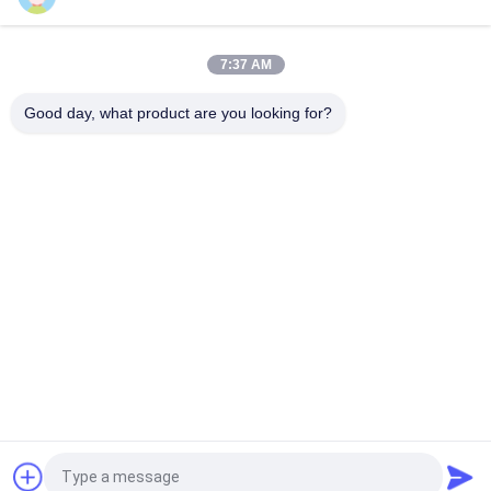
Polyurethaan 0,06 mm 155°C/180°C geëmailleerde ronde
koperdraad voor zeer zuiver koper geïsoleerde vaste stof
7:37 AM
0,032 mm geëmailleerde koperen magneetdraad voor zeer
nauwkeurige stroomsensoren
Good day, what product are you looking for?
populaire categorieën
Alle
Geëmailleerde 
Rechthoekige 
Koperdraad
Koperdraad
Ultra Boete 
Magneetdraad
Geëmailleerde 
Koperdraad
De Draad Van 
FIW-Draad
Ustclitz
De Draad Van 
Zelfdraad Plakkend
Koperlitz
Vraag een offerte aan