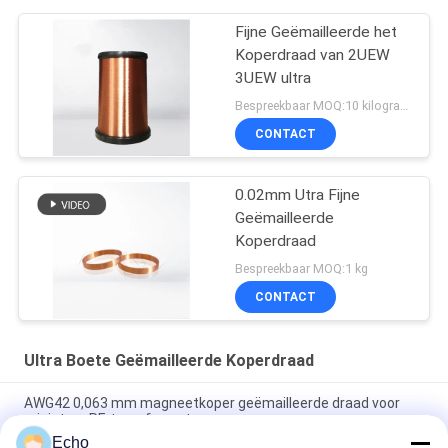
Fijne Geëmailleerde het
Koperdraad van 2UEW
3UEW ultra
Bespreekbaar MOQ:10 kilogram/Kilogram
CONTACT
0.02mm Utra Fijne
Geëmailleerde
Koperdraad
Bespreekbaar MOQ:1 kg
CONTACT
Ultra Boete Geëmailleerde Koperdraad
AWG42 0,063 mm magneetkoper geëmailleerde draad voor
miniatuur RF-transformatoren
Echo