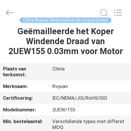
Ruiyuan
Electric
Material
Co,.Ltd.
All
Ultra Boete Geëmailleerde Koperdraad
Rights
Reserved.
Geëmailleerde het Koper
HUIS
Windende Draad van
PRODUCTEN
2UEW155 0.03mm voor Motor
VIDEOS
Plaats van
China
herkomst:
ONGEVEER
Merknaam:
Rvyuan
ONS
Certificering:
IEC/NEMA/JIS/RoHS/ISO
Modelnummer:
2UEW/155
FABRIEKSREIS
Min. bestelaantal:
Verschillende types met differet
MOQ