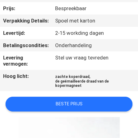
KWALITEITSCONTROLE
Prijs:
Bespreekbaar
Verpakking Details:
Spoel met karton
CONTACTEER
ONS
Levertijd:
2-15 workding dagen
Betalingscondities:
Onderhandeling
NIEUWS
Levering
Stel uw vraag tevreden
vermogen:
VERZOEK
Hoog licht:
,
zachte koperdraad
OM EEN
de geëmailleerde draad van de
kopermagneet
CITAAT
BESTE PRIJS
SITEMAP
PRIVACY