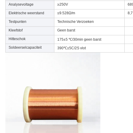
Analysevoltage
≥250V
68
Elektrische weerstand
≤9.528Ω/m
8,
Testpunten
Technische Verzoeken
Kleefstof
Geen barst
Hitteschok
175±5 ℃/30min geen barst
Soldeerselcapaciteit
390℃±5C/2S vlot