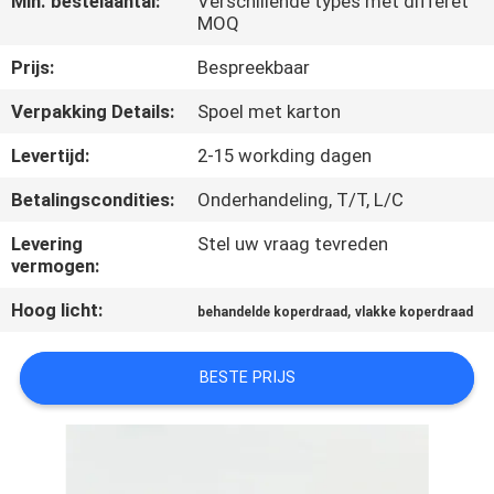
Min. bestelaantal:
Verschillende types met differet
KWALITEITSCONTROLE
MOQ
Prijs:
Bespreekbaar
CONTACTEER
Verpakking Details:
Spoel met karton
ONS
Levertijd:
2-15 workding dagen
NIEUWS
Betalingscondities:
Onderhandeling, T/T, L/C
Levering
Stel uw vraag tevreden
VERZOEK
vermogen:
OM EEN
Hoog licht:
,
behandelde koperdraad
vlakke koperdraad
CITAAT
BESTE PRIJS
SITEMAP
PRIVACY