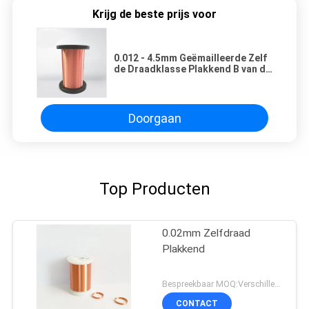
Krijg de beste prijs voor
0.012 - 4.5mm Geëmailleerde Zelf
de Draadklasse Plakkend B van de
Koper Windende Draad
Doorgaan
Top Producten
0.02mm Zelfdraad
Plakkend
Bespreekbaar MOQ:Verschillende types met differet MOQ
CONTACT