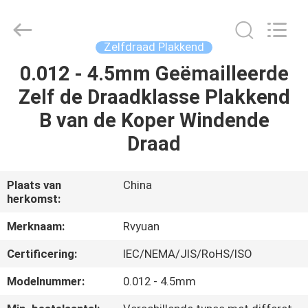
Ruiyuan
Electric
Material
Co,.Ltd.
All
Zelfdraad Plakkend
Rights
Reserved.
0.012 - 4.5mm Geëmailleerde
HUIS
Zelf de Draadklasse Plakkend
PRODUCTEN
B van de Koper Windende
Draad
VIDEOS
Plaats van
China
herkomst:
ONGEVEER
ONS
Merknaam:
Rvyuan
Certificering:
IEC/NEMA/JIS/RoHS/ISO
FABRIEKSREIS
Modelnummer:
0.012 - 4.5mm