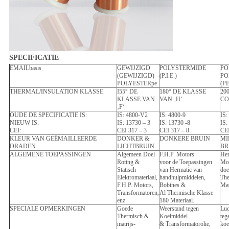
SPECIFICATIE
EMAILbasis
GEWIJZIGD
POLYSTERMIDE
PO
(GEWIJZIGD)
(P.I.E.)
PO
POLYESTERpe
(P
THERMAL/INSULATION KLASSE
I55° DE
180° DE KLASSE
20
KLASSE VAN
VAN ‚H‘
CO
‚F‘
OUDE DE SPECIFICATIE IS:
IS: 4800-V2
IS: 4800-9
IS:
NIEUW IS:
IS: 13730 – 3
IS: 13730 -8
IS:
CEI:
CEI 317 – 3
CEI 317 – 8
CEI
KLEUR VAN GEËMAILLEERDE
DONKER &
DONKERE BRUIN
MI
DRADEN
LICHTBRUIN
BR
ALGEMENE TOEPASSINGEN
Algemeen Doel
F.H.P. Motors
Her
Roting &
voor de Toepassingen
Mot
Statisch
van Hermatic van
doe
Elektromateriaal,
handhulpmiddelen,
The
F.H.P. Motors,
Bobines &
Mat
Transformatoren,
Al Thermische Klasse
enz.
180 Materiaal.
SPECIALE OPMERKINGEN
Goede
Weerstand tegen
Luc
Thermisch &
Koelmiddel
teg
matrijs-
& Transformatorolie,
koe