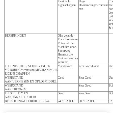
Elektrisch
Hoge
Che
Eigenschappen
Doorsmeltingsweerstand
zee
enz.
doo
de 
coë
Win
slo
& b
BEPERKINGEN
Olie-gevulde
Transformatoren,
Roterende die
Machines door
Spoorweg
Hermetische
Motoren worden
gebruikt.
TECHNISCHE BESCHRIJVINGEN
Markt/Goed
Zeer Goed/Goed
Uit
SCHURINGSweerstand/MECHANISCHE
EIGENSCHAPPEN
WEERSTAND
Goed
Zeer Goed
Uit
AAN VERNISSEN EN OPLOSMIDDEL
WEERSTAND
–
Zeer Goed
Bu
AAN FREON-22
FELXIBILITY EN
Goed
Zeer Goed
Bu
AANHANKELIJKHEID
BESNOEIING-DOOR/HITTEschok
240°C/200°C
300°C/200°C
32