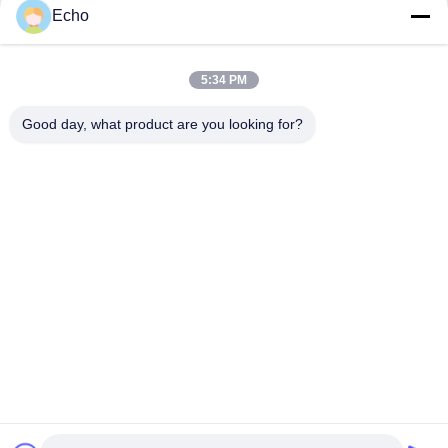
Echo
AIW220 0,14 mm koperdraad met warm windglazuur voor
elektrische apparatuur
5:34 PM
Gauge 35 AWG Emailleed koperdraad zelfklevend
magnetdraad
Good day, what product are you looking for?
populaire categorieën
Alle
Geëmailleerde 
Rechthoekige 
Koperdraad
Koperdraad
Ultra Boete 
Magneetdraad
Geëmailleerde 
Koperdraad
De Draad Van 
FIW-Draad
Ustclitz
De Draad Van 
Zelfdraad Plakkend
Koperlitz