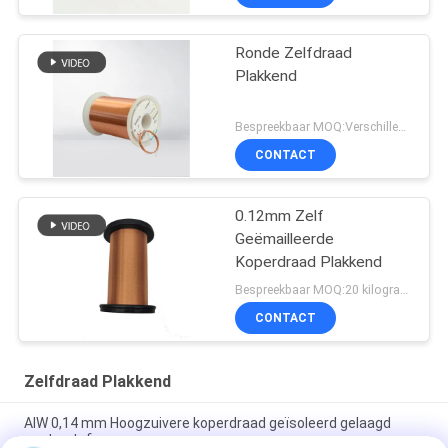
Ronde Zelfdraad
Plakkend
Bespreekbaar MOQ:Verschillende types met differet MOQ
CONTACT
0.12mm Zelf
Geëmailleerde
Koperdraad Plakkend
Bespreekbaar MOQ:20 kilogram/Kilogram
CONTACT
Zelfdraad Plakkend
AIW 0,14 mm Hoogzuivere koperdraad geïsoleerd gelaagd
vaste stof