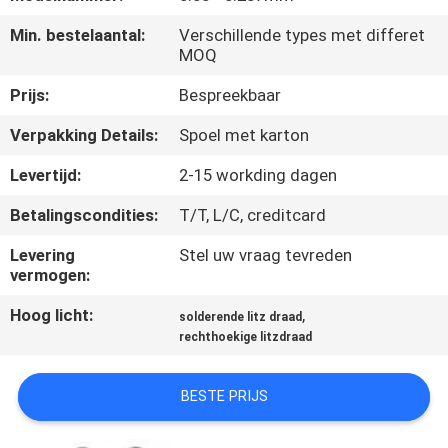
KWALITEITSCONTROLE
Min. bestelaantal:
Verschillende types met differet
MOQ
CONTACTEER
Prijs:
Bespreekbaar
ONS
Verpakking Details:
Spoel met karton
NIEUWS
Levertijd:
2-15 workding dagen
Betalingscondities:
T/T, L/C, creditcard
VERZOEK
Levering
Stel uw vraag tevreden
OM EEN
vermogen:
CITAAT
Hoog licht:
,
solderende litz draad
rechthoekige litzdraad
SITEMAP
BESTE PRIJS
PRIVACY