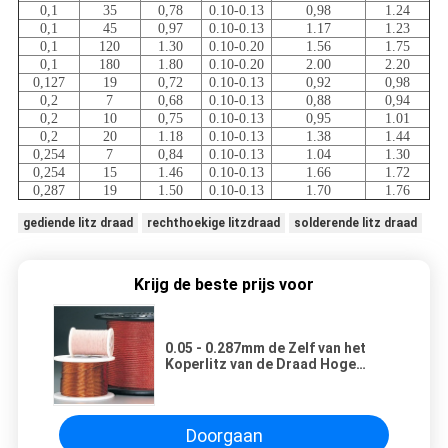
0,1
35
0,78
0.10-0.13
0,98
1.24
0,1
45
0,97
0.10-0.13
1.17
1.23
0,1
120
1.30
0.10-0.20
1.56
1.75
0,1
180
1.80
0.10-0.20
2.00
2.20
0,127
19
0,72
0.10-0.13
0,92
0,98
0,2
7
0,68
0.10-0.13
0,88
0,94
0,2
10
0,75
0.10-0.13
0,95
1.01
0,2
20
1.18
0.10-0.13
1.38
1.44
0,254
7
0,84
0.10-0.13
1.04
1.30
0,254
15
1.46
0.10-0.13
1.66
1.72
0,287
19
1.50
0.10-0.13
1.70
1.76
gediende litz draad
rechthoekige litzdraad
solderende litz draad
Krijg de beste prijs voor
0.05 - 0.287mm de Zelf van het
Koperlitz van de Draad Hoge
Frequentie Geïsoleerde Windende
Draad Plakkend Draad voor
Transformatoren
Doorgaan