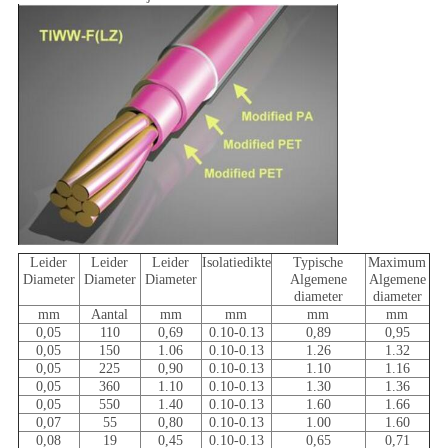
Leider
Leider
Leider
Isolatiedikte
Typische
Maximum
Diameter
Diameter
Diameter
Algemene
Algemene
diameter
diameter
mm
Aantal
mm
mm
mm
mm
0,05
110
0,69
0.10-0.13
0,89
0,95
0,05
150
1.06
0.10-0.13
1.26
1.32
0,05
225
0,90
0.10-0.13
1.10
1.16
0,05
360
1.10
0.10-0.13
1.30
1.36
0,05
550
1.40
0.10-0.13
1.60
1.66
0,07
55
0,80
0.10-0.13
1.00
1.60
0,08
19
0,45
0.10-0.13
0,65
0,71