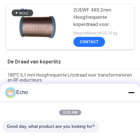
2UEWF 4X0.2mm
Hoogfrequente
koperdraad voor
transformatoren
Bespreekbaar MOQ:20 kg
CONTACT
De Draad van koperlitz
180°C 0,1 mm Hoogfrequente Litzdraad voor transformatoren
en RF-inducteurs
Echo
180°C Maximale temperatuur 0.1mm Draaddiameter 60
strengen Koper Litz draad voor hoogfrequente toepassingen
1UEW-H 0.1mm AWG38 60-streng gelast Litzdraad voor
3:33 AM
transformatoropwikkelingen met maximale temperatuur
180°C
Good day, what product are you looking for?
populaire categorieën
Alle