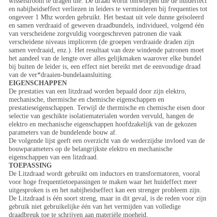
wisselstroom te dragen die. De draad wordt ontworpen die de huideffect
en nabijheidseffect verliezen in leiders te verminderen bij frequenties tot
ongeveer 1 Mhz worden gebruikt. Het bestaat uit vele dunne geïsoleerd
en samen verdraaid of geweven draadbundels, individueel, volgend één
van verscheidene zorgvuldig voorgeschreven patronen die vaak
verscheidene niveaus impliceren (de groepen verdraaide draden zijn
samen verdraaid, enz.). Het resultaat van deze windende patronen moet
het aandeel van de lengte over alles gelijkmaken waarover elke bundel
bij buiten de leider is, een effect niet bereikt met de eenvoudige draad
van de ver*draaien-bundelaansluiting.
EIGENSCHAPPEN
De prestaties van een litzdraad worden bepaald door zijn elektro,
mechanische, thermische en chemische eigenschappen en
prestatieseigenschappen. Terwijl de thermische en chemische eisen door
selectie van geschikte isolatiematerialen worden vervuld, hangen de
elektro en mechanische eigenschappen hoofdzakelijk van de gekozen
parameters van de bundelende bouw af.
De volgende lijst geeft een overzicht van de wederzijdse invloed van de
bouwparameters op de belangrijkste elektro en mechanische
eigenschappen van een litzdraad.
TOEPASSING
De Litzdraad wordt gebruikt om inductors en transformatoren, vooral
voor hoge frequentietoepassingen te maken waar het huideffect meer
uitgesproken is en het nabijheidseffect kan een strenger probleem zijn.
De Litzdraad is één soort streng, maar in dit geval, is de reden voor zijn
gebruik niet gebruikelijke één van het vermijden van volledige
draadbreuk toe te schrijven aan materiële moeheid.