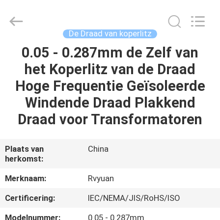
Ruiyuan
Electric
Material
Co,.Ltd.
All
De Draad van koperlitz
Rights
Reserved.
0.05 - 0.287mm de Zelf van
HUIS
het Koperlitz van de Draad
PRODUCTEN
Hoge Frequentie Geïsoleerde
Windende Draad Plakkend
VIDEOS
Draad voor Transformatoren
ONGEVEER
Plaats van
China
herkomst:
ONS
Merknaam:
Rvyuan
FABRIEKSREIS
Certificering:
IEC/NEMA/JIS/RoHS/ISO
Modelnummer:
0.05 - 0.287mm