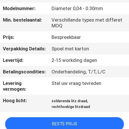
KWALITEITSCONTROLE
Modelnummer:
Diameter 0,04 - 0.30mm
CONTACTEER
Min. bestelaantal:
Verschillende types met differet
MOQ
ONS
Prijs:
Bespreekbaar
NIEUWS
Verpakking Details:
Spoel met karton
Levertijd:
2-15 workding dagen
VERZOEK
Betalingscondities:
Onderhandeling, T/T, L/C
OM EEN
Levering
Stel uw vraag tevreden
CITAAT
vermogen:
Hoog licht:
,
solderende litz draad
SITEMAP
rechthoekige litzdraad
PRIVACY
BESTE PRIJS