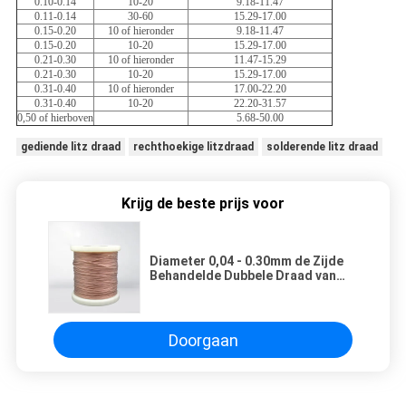
0.10-0.14
10-20
9.18-11.47
0.11-0.14
30-60
15.29-17.00
0.15-0.20
10 of hieronder
9.18-11.47
0.15-0.20
10-20
15.29-17.00
0.21-0.30
10 of hieronder
11.47-15.29
0.21-0.30
10-20
15.29-17.00
0.31-0.40
10 of hieronder
17.00-22.20
0.31-0.40
10-20
22.20-31.57
0,50 of hierboven
5.68-50.00
gediende litz draad
rechthoekige litzdraad
solderende litz draad
Krijg de beste prijs voor
Diameter 0,04 - 0.30mm de Zijde
Behandelde Dubbele Draad van
het de Magneetkoper van Litz van
het Laagkoper Draad
Geëmailleerde
Doorgaan