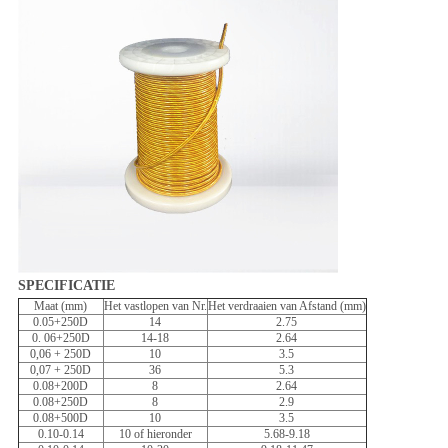
SPECIFICATIE
Maat (mm)
Het vastlopen van Nr.
Het verdraaien van Afstand (mm)
0.05+250D
14
2.75
0. 06+250D
14-18
2.64
0,06 + 250D
10
3.5
0,07 + 250D
36
5.3
0.08+200D
8
2.64
0.08+250D
8
2.9
0.08+500D
10
3.5
0.10-0.14
10 of hieronder
5.68-9.18