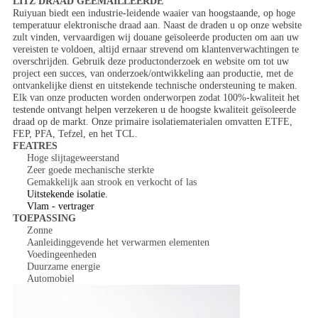
LITZ DRAAD GEËMAILLEERDE
Ruiyuan biedt een industrie-leidende waaier van hoogstaande, op hoge
temperatuur elektronische draad aan. Naast de draden u op onze website
zult vinden, vervaardigen wij douane geïsoleerde producten om aan uw
vereisten te voldoen, altijd ernaar strevend om klantenverwachtingen te
overschrijden. Gebruik deze productonderzoek en website om tot uw
project een succes, van onderzoek/ontwikkeling aan productie, met de
ontvankelijke dienst en uitstekende technische ondersteuning te maken.
Elk van onze producten worden onderworpen zodat 100%-kwaliteit het
testende ontvangt helpen verzekeren u de hoogste kwaliteit geïsoleerde
draad op de markt. Onze primaire isolatiematerialen omvatten ETFE,
FEP, PFA, Tefzel, en het TCL.
FEATRES
Hoge slijtageweerstand
Zeer goede mechanische sterkte
Gemakkelijk aan strook en verkocht of las
Uitstekende isolatie.
Vlam - vertrager
TOEPASSING
Zonne
Aanleidinggevende het verwarmen elementen
Voedingeenheden
Duurzame energie
Automobiel