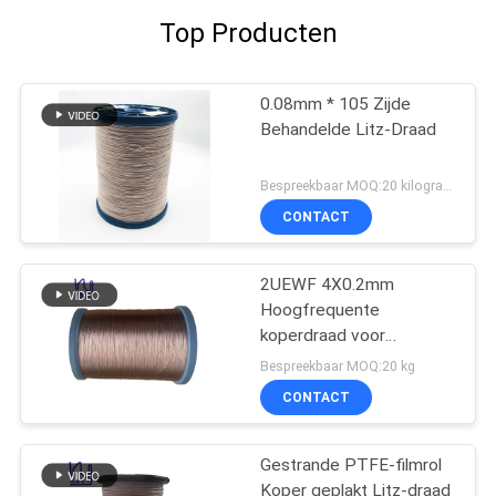
Top Producten
0.08mm * 105 Zijde
Behandelde Litz-Draad
Bespreekbaar MOQ:20 kilogram/Kilogram
CONTACT
2UEWF 4X0.2mm
Hoogfrequente
koperdraad voor
transformatoren
Bespreekbaar MOQ:20 kg
CONTACT
Gestrande PTFE-filmrol
Koper geplakt Litz-draad