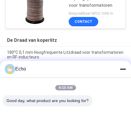
voor transformatoren
Bespreekbaar MOQ:1000 m
CONTACT
De Draad van koperlitz
180°C 0,1 mm Hoogfrequente Litzdraad voor transformatoren
en RF-inducteurs
Echo
180°C Maximale temperatuur 0.1mm Draaddiameter 60
strengen Koper Litz draad voor hoogfrequente toepassingen
1UEW-H 0.1mm AWG38 60-streng gelast Litzdraad voor
9:10 AM
transformatoropwikkelingen met maximale temperatuur
180°C
Good day, what product are you looking for?
populaire categorieën
Alle
Geëmailleerde 
Rechthoekige 