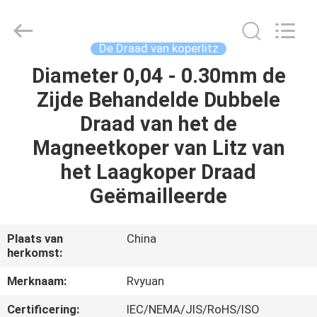
Ruiyuan
Electric
Material
Co,.Ltd.
All
De Draad van koperlitz
Rights
Reserved.
Diameter 0,04 - 0.30mm de
HUIS
Zijde Behandelde Dubbele
PRODUCTEN
Draad van het de
Magneetkoper van Litz van
VIDEOS
het Laagkoper Draad
Geëmailleerde
ONGEVEER
ONS
Plaats van
China
herkomst:
FABRIEKSREIS
Merknaam:
Rvyuan
Certificering:
IEC/NEMA/JIS/RoHS/ISO