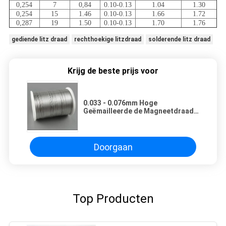
0,254
7
0,84
0.10-0.13
1.04
1.30
0,254
15
1.46
0.10-0.13
1.66
1.72
0,287
19
1.50
0.10-0.13
1.70
1.76
gediende litz draad
rechthoekige litzdraad
solderende litz draad
Krijg de beste prijs voor
0.033 - 0.076mm Hoge
Geëmailleerde de Magneetdraad
van Litz van de Slijtageweerstand
Drievoud Geïsoleerde Draad voor
het Verwarmen Elementen
Doorgaan
Top Producten