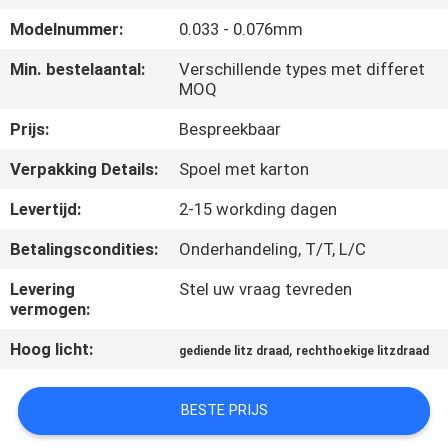
KWALITEITSCONTROLE
Modelnummer:
0.033 - 0.076mm
CONTACTEER
Min. bestelaantal:
Verschillende types met differet
MOQ
ONS
Prijs:
Bespreekbaar
NIEUWS
Verpakking Details:
Spoel met karton
Levertijd:
2-15 workding dagen
VERZOEK
Betalingscondities:
Onderhandeling, T/T, L/C
OM EEN
Levering
Stel uw vraag tevreden
CITAAT
vermogen:
Hoog licht:
,
gediende litz draad
rechthoekige litzdraad
SITEMAP
BESTE PRIJS
PRIVACY