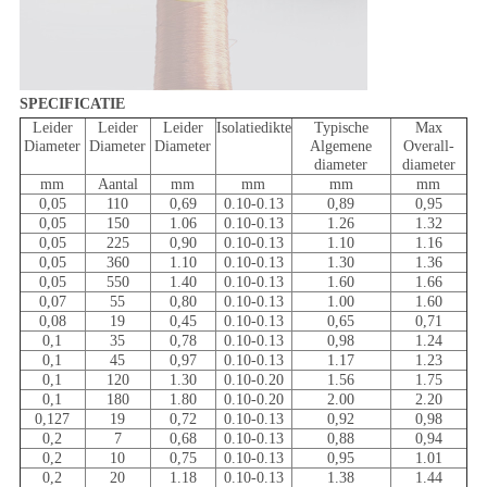
SPECIFICATIE
Leider
Leider
Leider
Isolatiedikte
Typische
Max
Diameter
Diameter
Diameter
Algemene
Overall-
diameter
diameter
mm
Aantal
mm
mm
mm
mm
0,05
110
0,69
0.10-0.13
0,89
0,95
0,05
150
1.06
0.10-0.13
1.26
1.32
0,05
225
0,90
0.10-0.13
1.10
1.16
0,05
360
1.10
0.10-0.13
1.30
1.36
0,05
550
1.40
0.10-0.13
1.60
1.66
0,07
55
0,80
0.10-0.13
1.00
1.60
0,08
19
0,45
0.10-0.13
0,65
0,71
0,1
35
0,78
0.10-0.13
0,98
1.24
0,1
45
0,97
0.10-0.13
1.17
1.23
0,1
120
1.30
0.10-0.20
1.56
1.75
0,1
180
1.80
0.10-0.20
2.00
2.20
0,127
19
0,72
0.10-0.13
0,92
0,98
0,2
7
0,68
0.10-0.13
0,88
0,94
0,2
10
0,75
0.10-0.13
0,95
1.01
0,2
20
1.18
0.10-0.13
1.38
1.44