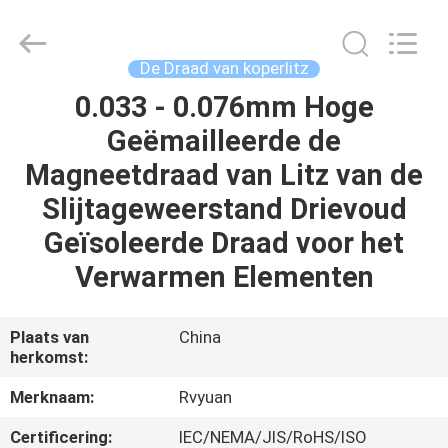
Ruiyuan
Electric
Material
Co,.Ltd.
All
De Draad van koperlitz
Rights
Reserved.
0.033 - 0.076mm Hoge
HUIS
Geëmailleerde de
PRODUCTEN
Magneetdraad van Litz van de
Slijtageweerstand Drievoud
VIDEOS
Geïsoleerde Draad voor het
Verwarmen Elementen
ONGEVEER
ONS
Plaats van
China
herkomst:
FABRIEKSREIS
Merknaam:
Rvyuan
Certificering:
IEC/NEMA/JIS/RoHS/ISO