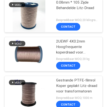
0.08mm * 105 Zijde
Behandelde Litz-Draad
Bespreekbaar MOQ:20 kilogram/Kilogram
CONTACT
2UEWF 4X0.2mm
Hoogfrequente
koperdraad voor
transformatoren
Bespreekbaar MOQ:20 kg
CONTACT
Gestrande PTFE-filmrol
Koper geplakt Litz-draad
voor transformatoren
Bespreekbaar MOQ:1000 m
CONTACT