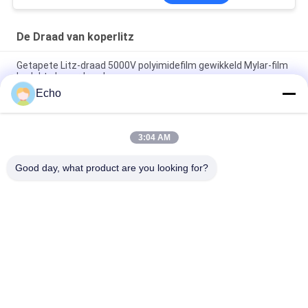
De Draad van koperlitz
Getapete Litz-draad 5000V polyimidefilm gewikkeld Mylar-film
bedekte koperdraad
Echo
Aangepaste Litz-draad 0,03 mm x 600/2000 Kapton getapete
koperen Litz-draad
3:04 AM
Getapete Litz-draad 0,03 mm x 600 koperen Litz-draad voor
wikkelen
Good day, what product are you looking for?
populaire categorieën
Alle
Geëmailleerde 
Rechthoekige 
Koperdraad
Koperdraad
Ultra Boete 
Magneetdraad
Geëmailleerde 
Koperdraad