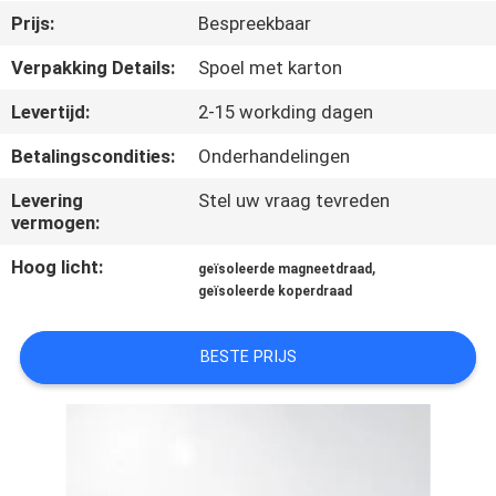
KWALITEITSCONTROLE
Prijs:
Bespreekbaar
Verpakking Details:
Spoel met karton
CONTACTEER
Levertijd:
2-15 workding dagen
ONS
Betalingscondities:
Onderhandelingen
NIEUWS
Levering
Stel uw vraag tevreden
vermogen:
VERZOEK
Hoog licht:
,
geïsoleerde magneetdraad
OM EEN
geïsoleerde koperdraad
CITAAT
BESTE PRIJS
SITEMAP
PRIVACY