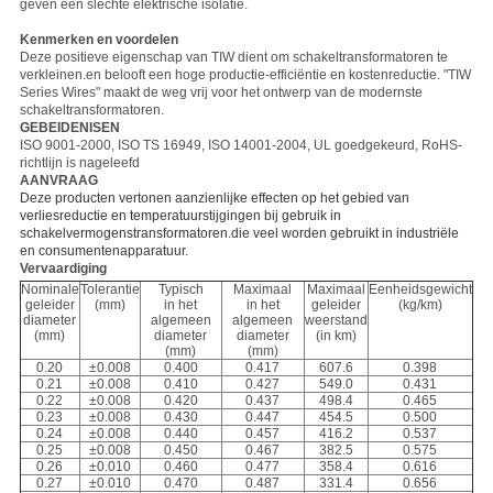
geven een slechte elektrische isolatie.
Kenmerken en voordelen
Deze positieve eigenschap van TIW dient om schakeltransformatoren te
verkleinen.en belooft een hoge productie-efficiëntie en kostenreductie. "TIW
Series Wires" maakt de weg vrij voor het ontwerp van de modernste
schakeltransformatoren.
GEBEIDENISEN
ISO 9001-2000, ISO TS 16949, ISO 14001-2004, UL goedgekeurd, RoHS-
richtlijn is nageleefd
AANVRAAG
Deze producten vertonen aanzienlijke effecten op het gebied van
verliesreductie en temperatuurstijgingen bij gebruik in
schakelvermogenstransformatoren.die veel worden gebruikt in industriële
en consumentenapparatuur.
Vervaardiging
Nominale
Tolerantie
Typisch
Maximaal
Maximaal
Eenheidsgewicht
geleider
(mm)
in het
in het
geleider
(kg/km)
diameter
algemeen
algemeen
weerstand
(mm)
diameter
diameter
(in km)
(mm)
(mm)
0.20
±0.008
0.400
0.417
607.6
0.398
0.21
±0.008
0.410
0.427
549.0
0.431
0.22
±0.008
0.420
0.437
498.4
0.465
0.23
±0.008
0.430
0.447
454.5
0.500
0.24
±0.008
0.440
0.457
416.2
0.537
0.25
±0.008
0.450
0.467
382.5
0.575
0.26
±0.010
0.460
0.477
358.4
0.616
0.27
±0.010
0.470
0.487
331.4
0.656