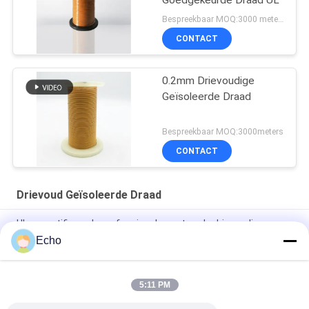
Goedgekeurde Draad UL
Bespreekbaar MOQ:3000 meters
CONTACT
0.2mm Drievoudige
Geïsoleerde Draad
Bespreekbaar MOQ:3000meters
CONTACT
Drievoud Geïsoleerde Draad
UL-gecertificeerde professionele gestrande drievoudig
geïsoleerde draadkoperwikkeldraad TIW voor transformatoren
Echo
Drievoudig geïsoleerde draad 0,15 mm geïsoleerde TIW-draad
5:11 PM
TIW-B/F drievoudige geïsoleerde draad 0,15 mm geïsoleerde
TIW-draad voor transformator