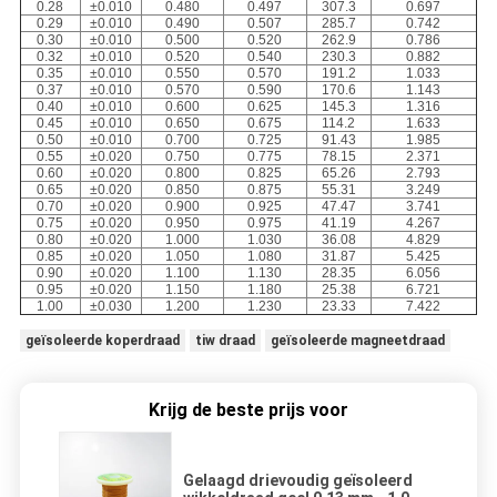
0.28
±0.010
0.480
0.497
307.3
0.697
0.29
±0.010
0.490
0.507
285.7
0.742
0.30
±0.010
0.500
0.520
262.9
0.786
0.32
±0.010
0.520
0.540
230.3
0.882
0.35
±0.010
0.550
0.570
191.2
1.033
0.37
±0.010
0.570
0.590
170.6
1.143
0.40
±0.010
0.600
0.625
145.3
1.316
0.45
±0.010
0.650
0.675
114.2
1.633
0.50
±0.010
0.700
0.725
91.43
1.985
0.55
±0.020
0.750
0.775
78.15
2.371
0.60
±0.020
0.800
0.825
65.26
2.793
0.65
±0.020
0.850
0.875
55.31
3.249
0.70
±0.020
0.900
0.925
47.47
3.741
0.75
±0.020
0.950
0.975
41.19
4.267
0.80
±0.020
1.000
1.030
36.08
4.829
0.85
±0.020
1.050
1.080
31.87
5.425
0.90
±0.020
1.100
1.130
28.35
6.056
0.95
±0.020
1.150
1.180
25.38
6.721
1.00
±0.030
1.200
1.230
23.33
7.422
geïsoleerde koperdraad
tiw draad
geïsoleerde magneetdraad
Krijg de beste prijs voor
Gelaagd drievoudig geïsoleerd