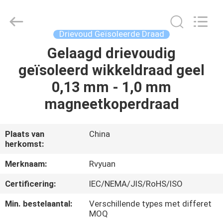
Ruiyuan
Electric
Material
Co,.Ltd.
All
Drievoud Geïsoleerde Draad
Rights
Reserved.
Gelaagd drievoudig
HUIS
geïsoleerd wikkeldraad geel
PRODUCTEN
0,13 mm - 1,0 mm
magneetkoperdraad
VIDEOS
Plaats van
China
herkomst:
ONGEVEER
ONS
Merknaam:
Rvyuan
Certificering:
IEC/NEMA/JIS/RoHS/ISO
FABRIEKSREIS
Min. bestelaantal:
Verschillende types met differet
MOQ