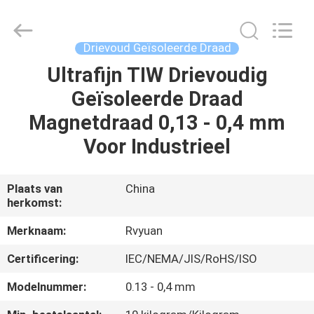
Ruiyuan
Electric
Material
Co,.Ltd.
All
Drievoud Geïsoleerde Draad
Rights
Reserved.
Ultrafijn TIW Drievoudig
HUIS
Geïsoleerde Draad
PRODUCTEN
Magnetdraad 0,13 - 0,4 mm
Voor Industrieel
VIDEOS
Plaats van
China
herkomst:
ONGEVEER
ONS
Merknaam:
Rvyuan
Certificering:
IEC/NEMA/JIS/RoHS/ISO
FABRIEKSREIS
Modelnummer:
0.13 - 0,4 mm