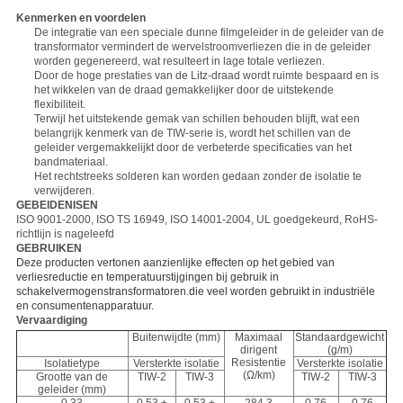
Kenmerken en voordelen
De integratie van een speciale dunne filmgeleider in de geleider van de
transformator vermindert de wervelstroomverliezen die in de geleider
worden gegenereerd, wat resulteert in lage totale verliezen.
Door de hoge prestaties van de Litz-draad wordt ruimte bespaard en is
het wikkelen van de draad gemakkelijker door de uitstekende
flexibiliteit.
Terwijl het uitstekende gemak van schillen behouden blijft, wat een
belangrijk kenmerk van de TIW-serie is, wordt het schillen van de
geleider vergemakkelijkt door de verbeterde specificaties van het
bandmateriaal.
Het rechtstreeks solderen kan worden gedaan zonder de isolatie te
verwijderen.
GEBEIDENISEN
ISO 9001-2000, ISO TS 16949, ISO 14001-2004, UL goedgekeurd, RoHS-
richtlijn is nageleefd
GEBRUIKEN
Deze producten vertonen aanzienlijke effecten op het gebied van
verliesreductie en temperatuurstijgingen bij gebruik in
schakelvermogenstransformatoren.die veel worden gebruikt in industriële
en consumentenapparatuur.
Vervaardiging
Buitenwijdte (mm)
Maximaal
Standaardgewicht
dirigent
(g/m)
Resistentie
Isolatietype
Versterkte isolatie
Versterkte isolatie
(Ω/km)
Grootte van de
TIW-2
TIW-3
TIW-2
TIW-3
geleider (mm)