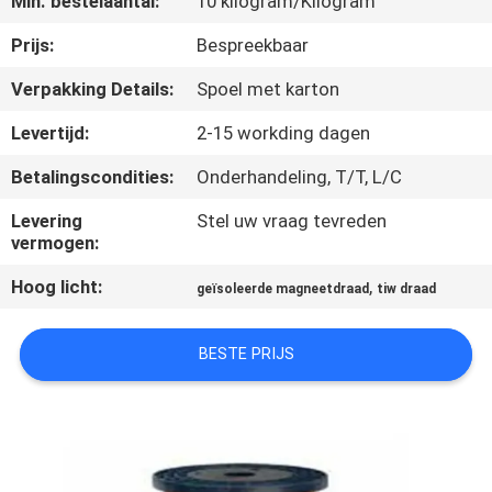
Min. bestelaantal:
10 kilogram/Kilogram
KWALITEITSCONTROLE
Prijs:
Bespreekbaar
CONTACTEER
Verpakking Details:
Spoel met karton
ONS
Levertijd:
2-15 workding dagen
Betalingscondities:
Onderhandeling, T/T, L/C
NIEUWS
Levering
Stel uw vraag tevreden
vermogen:
VERZOEK
Hoog licht:
,
OM EEN
geïsoleerde magneetdraad
tiw draad
CITAAT
BESTE PRIJS
SITEMAP
PRIVACY