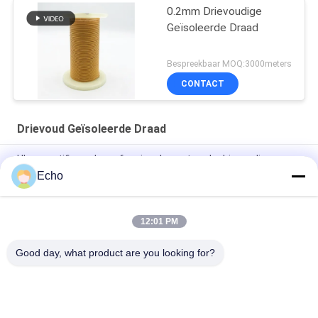
0.2mm Drievoudige
Geïsoleerde Draad
Bespreekbaar MOQ:3000meters
CONTACT
Drievoud Geïsoleerde Draad
UL-gecertificeerde professionele gestrande drievoudig
geïsoleerde draadkoperwikkeldraad TIW voor transformatoren
Echo
Drievoudig geïsoleerde draad 0,15 mm geïsoleerde TIW-draad
12:01 PM
TIW-B/F drievoudige geïsoleerde draad 0,15 mm geïsoleerde
TIW-draad voor transformator
Good day, what product are you looking for?
populaire categorieën
Alle