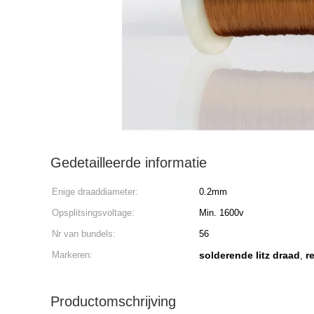
Gedetailleerde informatie
Enige draaddiameter:
0.2mm
Opsplitsingsvoltage:
Min. 1600v
Nr van bundels:
56
Markeren:
solderende litz draad
r
,
Productomschrijving