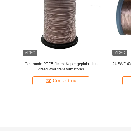
midefilm
Aangepaste Litz-draad 0,03 mm x 600/2000
Getapete 
perdraad
Kapton getapete koperen Litz-draad
Contact nu