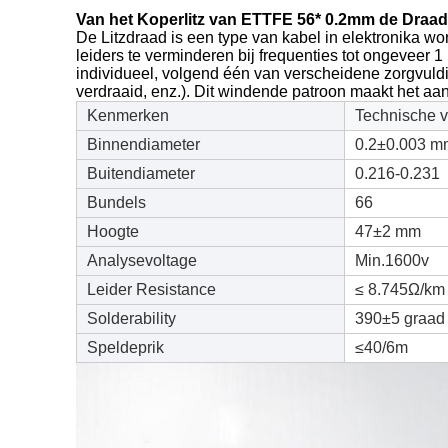
Van het Koperlitz van ETTFE 56* 0.2mm de Draa
De Litzdraad is een type van kabel in elektronika wo
leiders te verminderen bij frequenties tot ongeveer
individueel, volgend één van verscheidene zorgvuld
verdraaid, enz.). Dit windende patroon maakt het aand
Kenmerken
Technische 
Binnendiameter
0.2±0.003 m
Buitendiameter
0.216-0.231
Bundels
66
Hoogte
47±2 mm
Analysevoltage
Min.1600v
Leider Resistance
≤ 8.745Ω/km
Solderability
390±5 graad
Speldeprik
≤40/6m