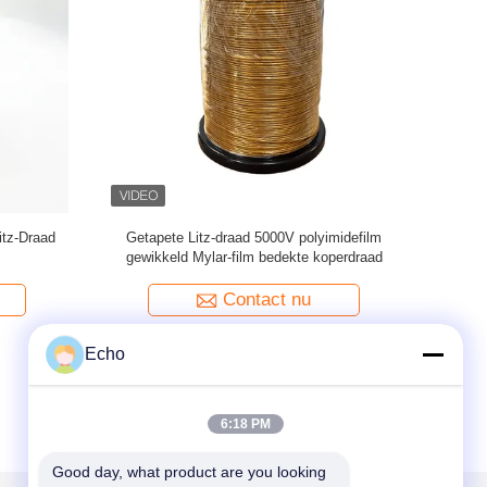
ekte lijtz
4KV PET film Mylar Litz Wire Copper
Gestrande 
Conductor Solid
dr
Contact nu
Echo
6:18 PM
Good day, what product are you looking 