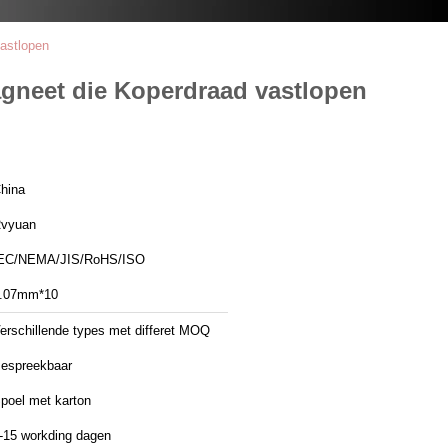
astlopen
gneet die Koperdraad vastlopen
hina
vyuan
EC/NEMA/JIS/RoHS/ISO
.07mm*10
erschillende types met differet MOQ
espreekbaar
poel met karton
-15 workding dagen