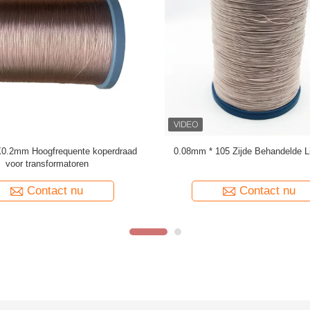
Litz-draad 0,03 mm x 600 koperen
USTC-F/H 0.071mm X 375 zijde bed
Litz-draad voor wikkelen
draad
Contact nu
Contact nu