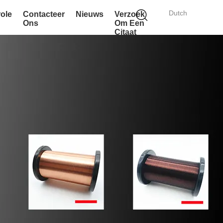
Dutch
role
Contacteer
Nieuws
Verzoek
Ons
Om Een
Citaat