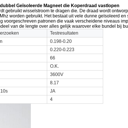
ddubbel Geïsoleerde Magneet die Koperdraad vastlopen
rdt gebruikt wisselstroom te dragen die. De draad wordt ontworpe
 1 Mhz worden gebruikt. Het bestaat uit vele dunne geïsoleerd 
ig voorgeschreven patronen die vaak verscheidene niveaus imp
eel van de lengte over alles gelijk waarover elke bundel bij bui
verzoeken
Testresultaten
m
0.198-0.20
0.220-0.223
66
O.K.
3600V
8.17
 10s
JA
4