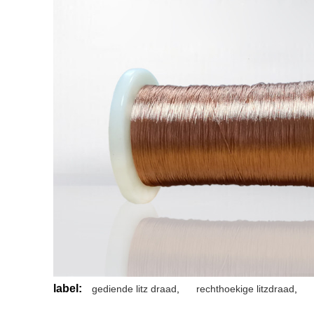
label:
gediende litz draad
,
rechthoekige litzdraad
,