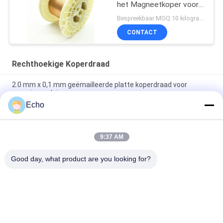
het Magneetkoper voor
het Winden
Bespreekbaar MOQ:10 kilogram/Kilogram
CONTACT
Rechthoekige Koperdraad
2.0 mm x 0,1 mm geëmailleerde platte koperdraad voor
energievoertuigen
Echo
Super 1,8 mmx0,2 mm UL AIW Emaillebedekte koperen platte
draad voor motor
9:37 AM
UEWH Superdunne 1,5 mmx0,1 mm rechthoekige
geëmailleerde koperdraad voor het wikkelen
Good day, what product are you looking for?
populaire categorieën
Alle
Geëmailleerde 
Rechthoekige 
Koperdraad
Koperdraad