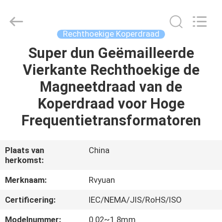
Ruiyuan
Electric
Material
Co,.Ltd.
All
Rechthoekige Koperdraad
Rights
Reserved.
Super dun Geëmailleerde
HUIS
Vierkante Rechthoekige de
PRODUCTEN
Magneetdraad van de
Koperdraad voor Hoge
VIDEOS
Frequentietransformatoren
ONGEVEER
Plaats van
China
herkomst:
ONS
Merknaam:
Rvyuan
FABRIEKSREIS
Certificering:
IEC/NEMA/JIS/RoHS/ISO
Modelnummer:
0.02~1.8mm