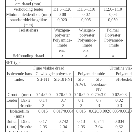
om draad (mm)
verhouding leider
1:1.5~1:20
1:1.5~1:10
1:2.0~1:10
Minimumleiderdikte (mm)
0,08
0,02
0,08
standaarddeklaagdikte
0,020
0,005
0,050
(mm)
Isolatiehars
Wijzigen-
Wijzigen-
Folmal
polyester
polyester
Polyester
Polyamide-
Polyamide-
Polyamide-
imide
imide
imide
enz.
enz.
Selfbonding-draad
○
○
○
SFT-type
Fijne vlakke draad
Ultrafine vla
Isolerende hars
Gewijzigde polyester
Polyamideimide
Polyamid
Index
Sft-FH
Sft-BH-N1
Sft-
Sft-
Sft-bede
AIWU
bedelaar-
NV
Grootte (mm)
0.14×2.0
0.70×2.0
0.10×2.0
0.70×3.0
0.02×0.3
Leider
Dikte
0,14
0,7
0,1
0,7
0,02
Breedte
2
2
2
3
0,3
Isolatiefilm
0,015
0.017/0.004
0,015
0.020/0.002
0.005/0.002
0
(mm)
Buiten
Dikte
0,17
0,742
0,13
0,744
0,034
(mm)
Breedte
2.03
2.04
2.03
3.04
0,32