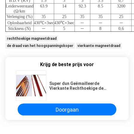
B.D.V (KV)
1.5
3
3
3.5
0,7
Leiderweerstand
63.9
14
92.3
8.5
3200
(Ω/km
Verlenging (%)
35
25
35
35
25
Oplosbaarheid
430℃×3sec
430℃×3sec
─
─
─
Stickness (N)
─
5
─
8
0,6
rechthoekige magneetdraad
de draad van het hoogspanningskoper
vierkante magneetdraad
Krijg de beste prijs voor
Super dun Geëmailleerde
Vierkante Rechthoekige de
Magneetdraad van de Koperdraad
voor Hoge
Frequentietransformatoren
Doorgaan