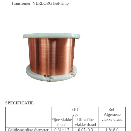
Transfomer: VERBORG hed-lamp
SPECIFICATIE
SFT
Ref.
type
Algemene
vlakke draad
Fijne vlakke
Ultra-fine
draad
vlakke draad
Gelijkwaardige diameter
0.31~1.7
0.07~0.3
1.8~8.0