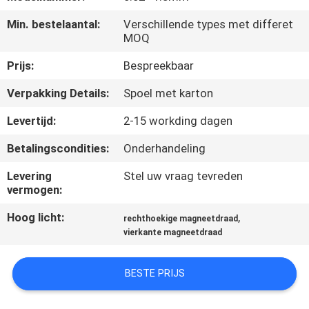
KWALITEITSCONTROLE
Min. bestelaantal:
Verschillende types met differet
MOQ
CONTACTEER
Prijs:
Bespreekbaar
ONS
Verpakking Details:
Spoel met karton
NIEUWS
Levertijd:
2-15 workding dagen
Betalingscondities:
Onderhandeling
VERZOEK
Levering
Stel uw vraag tevreden
OM EEN
vermogen:
CITAAT
Hoog licht:
,
rechthoekige magneetdraad
vierkante magneetdraad
SITEMAP
BESTE PRIJS
PRIVACY