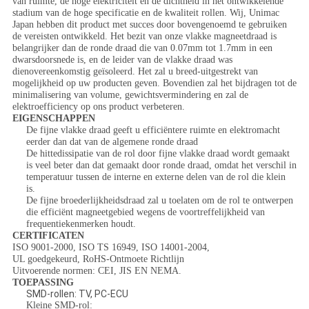
van ruimte, de hoge elektriciteit en de dichtheid in het ontwikkelende
stadium van de hoge specificatie en de kwaliteit rollen. Wij, Unimac
Japan hebben dit product met succes door bovengenoemd te gebruiken
de vereisten ontwikkeld. Het bezit van onze vlakke magneetdraad is
belangrijker dan de ronde draad die van 0.07mm tot 1.7mm in een
dwarsdoorsnede is, en de leider van de vlakke draad was
dienovereenkomstig geïsoleerd. Het zal u breed-uitgestrekt van
mogelijkheid op uw producten geven. Bovendien zal het bijdragen tot de
minimalisering van volume, gewichtsvermindering en zal de
elektroefficiency op ons product verbeteren.
EIGENSCHAPPEN
De fijne vlakke draad geeft u efficiëntere ruimte en elektromacht
eerder dan dat van de algemene ronde draad
De hittedissipatie van de rol door fijne vlakke draad wordt gemaakt
is veel beter dan dat gemaakt door ronde draad, omdat het verschil in
temperatuur tussen de interne en externe delen van de rol die klein
is.
De fijne broederlijkheidsdraad zal u toelaten om de rol te ontwerpen
die efficiënt magneetgebied wegens de voortreffelijkheid van
frequentiekenmerken houdt.
CERTIFICATEN
ISO 9001-2000, ISO TS 16949, ISO 14001-2004,
UL goedgekeurd, RoHS-Ontmoete Richtlijn
Uitvoerende normen: CEI, JIS EN NEMA.
TOEPASSING
SMD-rollen: TV, PC-ECU
Kleine SMD-rol: