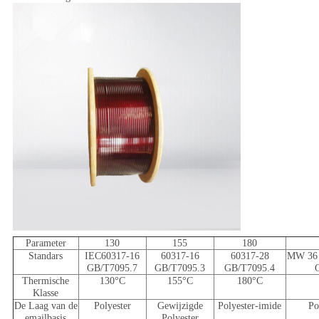
Parameter
130
155
180
Standars
IEC60317-16
60317-16
60317-28
MW 36 
GB/T7095.7
GB/T7095.3
GB/T7095.4
Thermische
130°C
155°C
180°C
Klasse
De Laag van de
Polyester
Gewijzigde
Polyester-imide
Po
emailbasis
Polyester