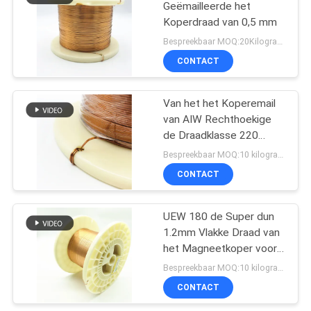
Geëmailleerde het
Koperdraad van 0,5 mm
Bespreekbaar MOQ:20Kilogram/Kilograms
CONTACT
Van het het Koperemail
van AIW Rechthoekige
de Draadklasse 220
2.0*1.0mm
Bespreekbaar MOQ:10 kilogram/Kilogram
CONTACT
UEW 180 de Super dun
1.2mm Vlakke Draad van
het Magneetkoper voor
het Winden
Bespreekbaar MOQ:10 kilogram/Kilogram
CONTACT