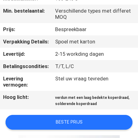
KWALITEITSCONTROLE
Min. bestelaantal:
Verschillende types met differet
MOQ
CONTACTEER
Prijs:
Bespreekbaar
ONS
Verpakking Details:
Spoel met karton
NIEUWS
Levertijd:
2-15 workding dagen
Betalingscondities:
T/T, L/C
VERZOEK
Levering
Stel uw vraag tevreden
OM EEN
vermogen:
CITAAT
Hoog licht:
,
verdun met een laag bedekte koperdraad
solderende koperdraad
SITEMAP
BESTE PRIJS
PRIVACY