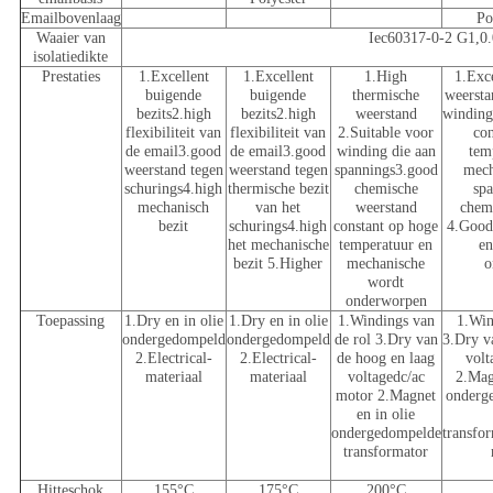
Emailbovenlaag
Po
Waaier van
Iec60317-0-2 G1,0
isolatiedikte
Prestaties
1.Excellent
1.Excellent
1.High
1.Exc
buigende
buigende
thermische
weersta
bezits2.high
bezits2.high
weerstand
winding
flexibiliteit van
flexibiliteit van
2.Suitable voor
con
de email3.good
de email3.good
winding die aan
tem
weerstand tegen
weerstand tegen
spannings3.good
mech
schurings4.high
thermische bezit
chemische
sp
mechanisch
van het
weerstand
chem
bezit
schurings4.high
constant op hoge
4.Good
het mechanische
temperatuur en
en
bezit 5.Higher
mechanische
o
wordt
onderworpen
Toepassing
1.Dry en in olie
1.Dry en in olie
1.Windings van
1.Win
ondergedompeld
ondergedompeld
de rol 3.Dry van
3.Dry v
2.Electrical-
2.Electrical-
de hoog en laag
volt
materiaal
materiaal
voltagedc/ac
2.Mag
motor 2.Magnet
onderg
en in olie
ondergedompelde
transfo
transformator
Hitteschok
155°C
175°C
200°C