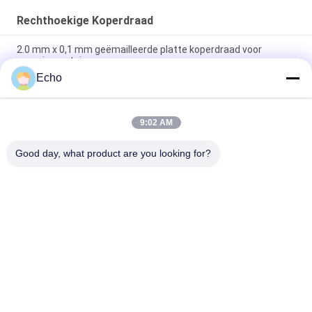
Rechthoekige Koperdraad
2.0 mm x 0,1 mm geëmailleerde platte koperdraad voor
energievoertuigen
Echo
Super 1,8 mmx0,2 mm UL AIW Emaillebedekte koperen platte
draad voor motor
9:02 AM
UEWH Superdunne 1,5 mmx0,1 mm rechthoekige
geëmailleerde koperdraad voor het wikkelen
Good day, what product are you looking for?
populaire categorieën
Alle
Geëmailleerde 
Rechthoekige 
Koperdraad
Koperdraad
Ultra Boete 
Magneetdraad
Geëmailleerde 
Koperdraad
De Draad Van 
FIW-Draad