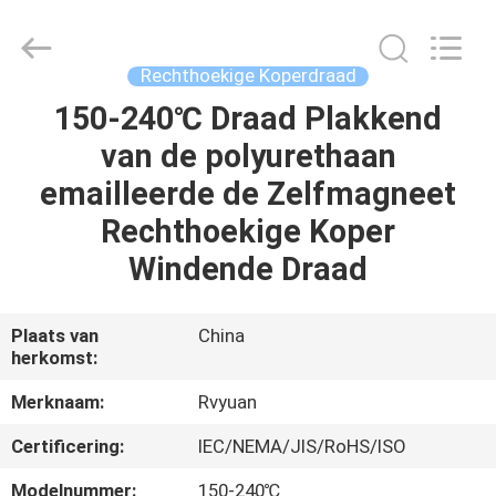
Ruiyuan
Electric
Material
Co,.Ltd.
All
Rechthoekige Koperdraad
Rights
Reserved.
150-240℃ Draad Plakkend
HUIS
van de polyurethaan
PRODUCTEN
emailleerde de Zelfmagneet
Rechthoekige Koper
VIDEOS
Windende Draad
ONGEVEER
Plaats van
China
herkomst:
ONS
Merknaam:
Rvyuan
FABRIEKSREIS
Certificering:
IEC/NEMA/JIS/RoHS/ISO
Modelnummer:
150-240℃