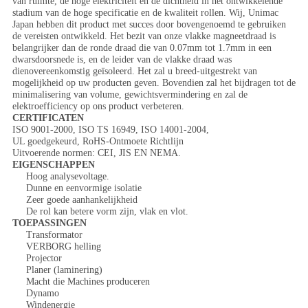
van ruimte, de hoge elektriciteit en de dichtheid in het ontwikkelende
stadium van de hoge specificatie en de kwaliteit rollen. Wij, Unimac
Japan hebben dit product met succes door bovengenoemd te gebruiken
de vereisten ontwikkeld. Het bezit van onze vlakke magneetdraad is
belangrijker dan de ronde draad die van 0.07mm tot 1.7mm in een
dwarsdoorsnede is, en de leider van de vlakke draad was
dienovereenkomstig geïsoleerd. Het zal u breed-uitgestrekt van
mogelijkheid op uw producten geven. Bovendien zal het bijdragen tot de
minimalisering van volume, gewichtsvermindering en zal de
elektroefficiency op ons product verbeteren.
CERTIFICATEN
ISO 9001-2000, ISO TS 16949, ISO 14001-2004,
UL goedgekeurd, RoHS-Ontmoete Richtlijn
Uitvoerende normen: CEI, JIS EN NEMA.
EIGENSCHAPPEN
Hoog analysevoltage.
Dunne en eenvormige isolatie
Zeer goede aanhankelijkheid
De rol kan betere vorm zijn, vlak en vlot.
TOEPASSINGEN
Transformator
VERBORG helling
Projector
Planer (laminering)
Macht die Machines produceren
Dynamo
Windenergie