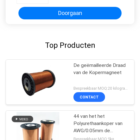
Doorgaan
Top Producten
De geëmailleerde Draad
van de Kopermagneet
Bespreekbaar MOQ:20 kilogram/Kilogram
CONTACT
44 van het het
Polyurethaankoper van
AWG/0.05mm de
Magneetdraad
Bespreekbaar MOQ:5kg