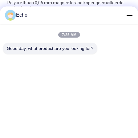
Polyurethaan 0,06 mm magneetdraad koper geëmailleerde
wikkeldraad
Echo
0.15mm gelaagd koperen wikkeldraad gelaagd draad
meetgrafiek
7:25 AM
de 0.036mm Geëmailleerde Draad van de Kopermagneet voor
Horloge/Rollen
Good day, what product are you looking for?
populaire categorieën
Alle
Geëmailleerde 
Rechthoekige 
Koperdraad
Koperdraad
Ultra Boete 
Magneetdraad
Geëmailleerde 
Koperdraad
De Draad Van 
FIW-Draad
Ustclitz
De Draad Van 
Zelfdraad Plakkend