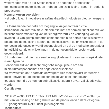
wetgevingen van de Lid-Staten inzake de onderlinge aanpassing
de technische mogelijkheden hebben om zo'n kleine spoel in serie te
produceren.
Kenmerken en voordelen:
Het gebruik van innovatieve ultrafijne draadtechnologieën biedt ontwerpers
van
De toenemende behoefte om toegang te krijgen tot zeer dichte
lichaamsdelen, met minimale interferentie met het normale functioneren van
het lichaam,vermindering van het energieverbruik en verlenging van de
levensduur van geïmplanteerde componentenIn de eerste plaats is het van
belang dat de medische apparatuur in het licht van de ontwikkelingen in de
geneesmiddelensector wordt gecontroleerd en dat de medische apparatuur
in het licht van de ontwikkelingen in de geneesmiddelensector wordt
gecontroleerd.
Dit onderdeel, dat dient als een belangrijk element in een wegwerpkatheter,
is een typische
Een voorbeeld van de technologische mogelijkheid om een
miniatuurcomponent met een hoge en voorspelbare
Wij verwachten dat, naarmate ontwerpers zich meer bewust worden van
deze geavanceerde technologieën en de verscheidenheid aan
toepassingen die ze kunnen gebruiken,Het gebruik ervan zal steeds vaker
worden.
Certificaten:
ISO 9001-2000, ISO TS 16949, ISO 14001-2004 en ISO 14001-2004 zijn
niet van toepassing op het gebruik van de producten van deze categorie.
UL goedgekeurd, RoHS-richtlijn is nageleefd
Toepassing: