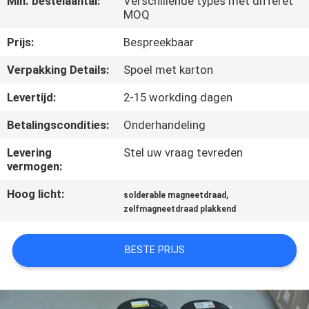
Min. bestelaantal:
Verschillende types met differet
KWALITEITSCONTROLE
MOQ
Prijs:
Bespreekbaar
CONTACTEER
Verpakking Details:
Spoel met karton
ONS
Levertijd:
2-15 workding dagen
NIEUWS
Betalingscondities:
Onderhandeling
Levering
Stel uw vraag tevreden
VERZOEK
vermogen:
OM EEN
Hoog licht:
,
solderable magneetdraad
CITAAT
zelfmagneetdraad plakkend
SITEMAP
BESTE PRIJS
PRIVACY