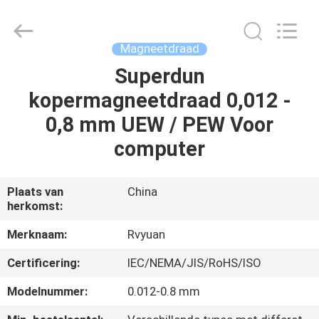
Ruiyuan
Electric
Material
Co,.Ltd.
All
Magneetdraad
Rights
Reserved.
Superdun
HUIS
kopermagneetdraad 0,012 -
PRODUCTEN
0,8 mm UEW / PEW Voor
computer
VIDEOS
Plaats van
China
herkomst:
ONGEVEER
ONS
Merknaam:
Rvyuan
Certificering:
IEC/NEMA/JIS/RoHS/ISO
FABRIEKSREIS
Modelnummer:
0.012-0.8 mm