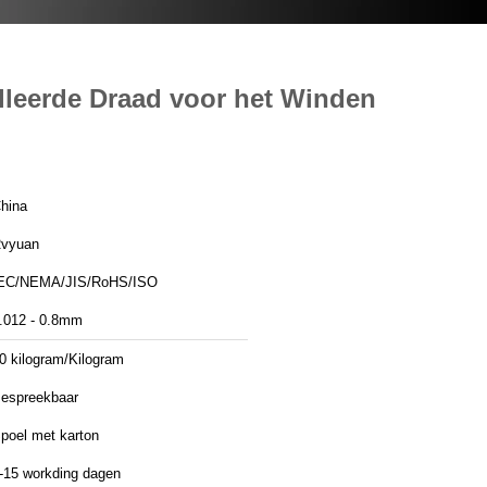
lleerde Draad voor het Winden
hina
vyuan
EC/NEMA/JIS/RoHS/ISO
.012 - 0.8mm
0 kilogram/Kilogram
espreekbaar
poel met karton
-15 workding dagen