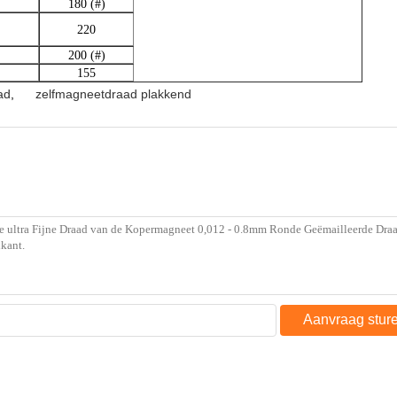
180 (#)
220
200 (#)
155
ad
,
zelfmagneetdraad plakkend
Aanvraag stur