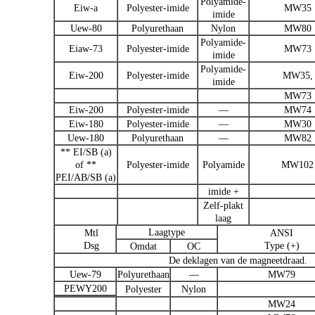
Polyamide-
Eiw-a
Polyester-imide
MW35
imide
Uew-80
Polyurethaan
Nylon
MW80
Polyamide-
Eiaw-73
Polyester-imide
MW73
imide
Polyamide-
Eiw-200
Polyester-imide
MW35,
imide
MW73
Eiw-200
Polyester-imide
—
MW74
Eiw-180
Polyester-imide
—
MW30
Uew-180
Polyurethaan
—
MW82
** EI/SB (a)
of **
Polyester-imide
Polyamide
MW102
PEI/AB/SB (a)
imide +
Zelf-plakt
laag
Laagtype
Mtl
ANSI
Dsg
Type (+)
Omdat
OC
De deklagen van de magneetdraad.
Uew-79
Polyurethaan
—
MW79
PEWY200
Polyester
Nylon
MW24