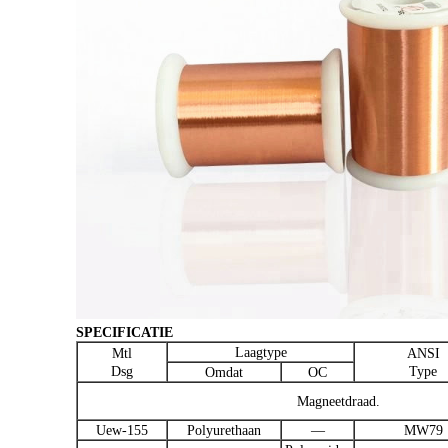
SPECIFICATIE
Laagtype
Mtl
ANSI
Dsg
Type
Omdat
OC
Magneetdraad.
Uew-155
Polyurethaan
—
MW79