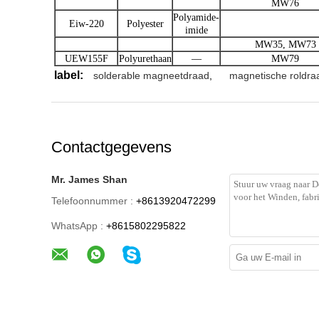
MW76
Polyamide-
Eiw-220
Polyester
imide
MW35, MW73
UEW155F
Polyurethaan
—
MW79
label:
solderable magneetdraad
,
magnetische roldra
Contactgegevens
Mr. James Shan
Telefoonnummer :
+8613920472299
WhatsApp :
+8615802295822