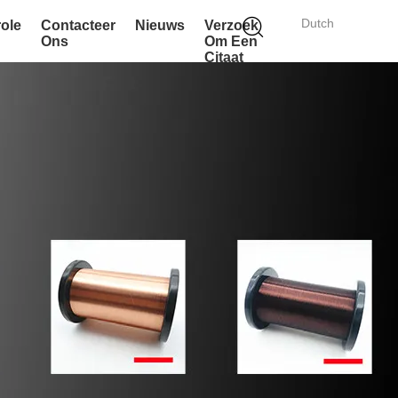
Dutch
role
Contacteer
Nieuws
Verzoek
Ons
Om Een
Citaat