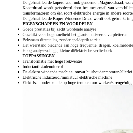
De geëmailleerde koperdraad, ook genoemd „Magneetdraad, wordt“ 
Koperdraad wordt geïsoleerd door het met email van verschillen
transformatoren om één soort elektrische energie in andere soor
De geëmailleerde Koper Windende Draad wordt ook gebruikt in ge
EIGENSCHAPPEN EN VOORDELEN
Goede prestaties bij zacht wordende analyse
Geschikt voor hoge snelheid het geautomatiseerde verpletteren
Bekwaam directe las, zonder speldeprik te zijn
Het weerstand biedende aan hoge frequentie, dragen, koelmiddele
Hoog analysevoltage, kleine diëlektrische verlieshoek
TOEPASSINGEN
Transformatie met hoge frekwentie
Inductantie/solenoïderol
De elektro windende machine, omvat huishoudenmotoren/allerlei
Elektrische inductierol/miniatuur elektrische machine
Elektrisch onder koude op hoge temperatuur werken/strenge/uitgest