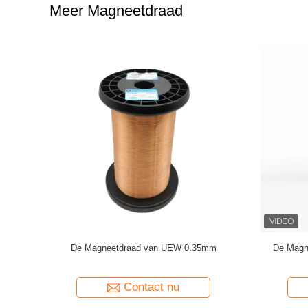
Meer Magneetdraad
permagneet
Polyurethaan 0,06 mm magneetdraad koper
0.15mm gel
geëmailleerde wikkeldraad
Contact nu