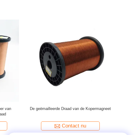
d van de
46 AWG 0,04 mm geëmailleerde
De Ma
ollen
kopermagneetdraad Polyurethane
Contact nu