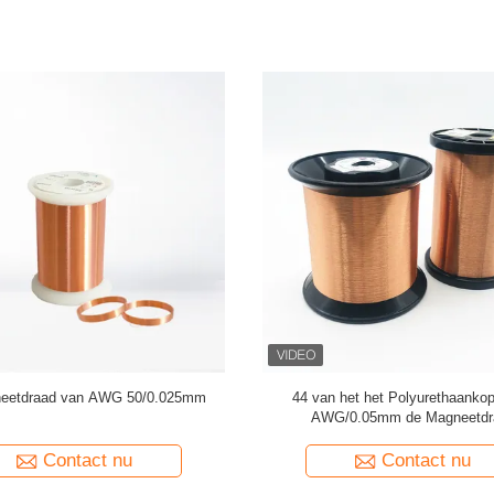
aagd koperen wikkeldraad gelaagd
de 0.036mm Geëmailleerde Draa
draad meetgrafiek
Kopermagneet voor Horloge/R
Contact nu
Contact nu