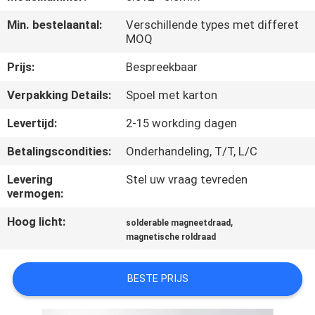
KWALITEITSCONTROLE
Min. bestelaantal:
Verschillende types met differet
MOQ
CONTACTEER
Prijs:
Bespreekbaar
ONS
Verpakking Details:
Spoel met karton
NIEUWS
Levertijd:
2-15 workding dagen
Betalingscondities:
Onderhandeling, T/T, L/C
VERZOEK
Levering
Stel uw vraag tevreden
OM EEN
vermogen:
CITAAT
Hoog licht:
,
solderable magneetdraad
magnetische roldraad
SITEMAP
BESTE PRIJS
PRIVACY