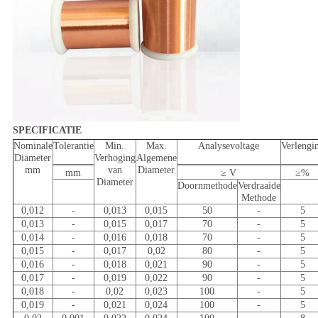
SPECIFICATIE
Nominale
Tolerantie
Min.
Max.
Analysevoltage
Verlengi
Diameter
Verhoging
Algemene
mm
van
Diameter
mm
≥ V
≥%
Diameter
Doornmethode
Verdraaide
Methode
0,012
-
0,013
0,015
50
-
5
0,013
-
0,015
0,017
70
-
5
0,014
-
0,016
0,018
70
-
5
0,015
-
0,017
0,02
80
-
5
0,016
-
0,018
0,021
90
-
5
0,017
-
0,019
0,022
90
-
5
0,018
-
0,02
0,023
100
-
5
0,019
-
0,021
0,024
100
-
5