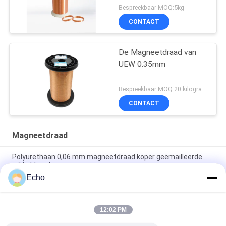
Bespreekbaar MOQ:5kg
CONTACT
De Magneetdraad van
UEW 0.35mm
Bespreekbaar MOQ:20 kilogram/Kilogram
CONTACT
Magneetdraad
Polyurethaan 0,06 mm magneetdraad koper geëmailleerde
wikkeldraad
Echo
0.15mm gelaagd koperen wikkeldraad gelaagd draad
meetgrafiek
12:02 PM
de 0.036mm Geëmailleerde Draad van de Kopermagneet voor
Horloge/Rollen