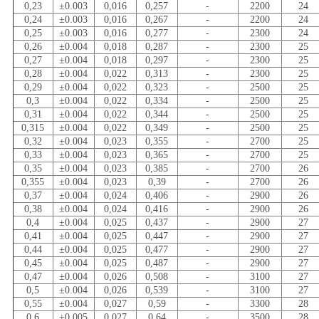
0,23
±0.003
0,016
0,257
-
2200
24
0,24
±0.003
0,016
0,267
-
2200
24
0,25
±0.003
0,016
0,277
-
2300
24
0,26
±0.004
0,018
0,287
-
2300
25
0,27
±0.004
0,018
0,297
-
2300
25
0,28
±0.004
0,022
0,313
-
2300
25
0,29
±0.004
0,022
0,323
-
2500
25
0,3
±0.004
0,022
0,334
-
2500
25
0,31
±0.004
0,022
0,344
-
2500
25
0,315
±0.004
0,022
0,349
-
2500
25
0,32
±0.004
0,023
0,355
-
2700
25
0,33
±0.004
0,023
0,365
-
2700
25
0,35
±0.004
0,023
0,385
-
2700
26
0,355
±0.004
0,023
0,39
-
2700
26
0,37
±0.004
0,024
0,406
-
2900
26
0,38
±0.004
0,024
0,416
-
2900
26
0,4
±0.004
0,025
0,437
-
2900
27
0,41
±0.004
0,025
0,447
-
2900
27
0,44
±0.004
0,025
0,477
-
2900
27
0,45
±0.004
0,025
0,487
-
2900
27
0,47
±0.004
0,026
0,508
-
3100
27
0,5
±0.004
0,026
0,539
-
3100
27
0,55
±0.004
0,027
0,59
-
3300
28
0,6
±0.005
0,027
0,64
-
3500
28