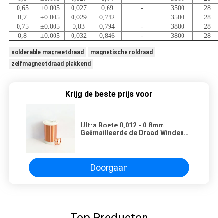
0,65
±0.005
0,027
0,69
-
3500
28
0,7
±0.005
0,029
0,742
-
3500
28
0,75
±0.005
0,03
0,794
-
3800
28
0,8
±0.005
0,032
0,846
-
3800
28
solderable magneetdraad
magnetische roldraad
zelfmagneetdraad plakkend
Krijg de beste prijs voor
Ultra Boete 0,012 - 0.8mm
Geëmailleerde de Draad Windende
Draad van de Kopermagneet voor
Elektronische Apparaten
Doorgaan
Top Producten