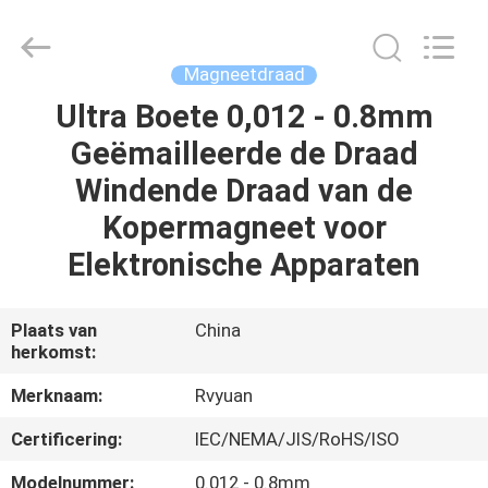
Ruiyuan
Electric
Material
Co,.Ltd.
All
Magneetdraad
Rights
Reserved.
Ultra Boete 0,012 - 0.8mm
HUIS
Geëmailleerde de Draad
PRODUCTEN
Windende Draad van de
Kopermagneet voor
VIDEOS
Elektronische Apparaten
ONGEVEER
Plaats van
China
herkomst:
ONS
Merknaam:
Rvyuan
FABRIEKSREIS
Certificering:
IEC/NEMA/JIS/RoHS/ISO
Modelnummer:
0.012 - 0.8mm