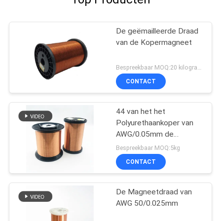
De geëmailleerde Draad
van de Kopermagneet
Bespreekbaar MOQ:20 kilogram/Kilogram
CONTACT
44 van het het
Polyurethaankoper van
AWG/0.05mm de
Magneetdraad
Bespreekbaar MOQ:5kg
CONTACT
De Magneetdraad van
AWG 50/0.025mm