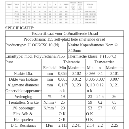
SPECIFICATIE:
Testcertificaat voor Geëmailleerde Draad
Productnaam: 155 zelf-plakt hete smeltende draad
Producttype: 2LOCKCS0.10 (N)
Naakte Koperdiameter Nom.Φ:
0.10mm
Emailtype: mod. Polyurethane/P155
Thermische klasse: F (155°C)
Punt
Tolerantie
Testwaarden
Eenheid
Min
Maximum
Min
x
Maximum
Naakte Dia.
mm
0,098
0,102
0,099
0,1
0,101
Dikte van Isolatie
mm
0,005
0,012
0,006
0,007
0,007
Algemene diameter
mm
0,117
0,123
0,119
0,12
0,121
Oppervlakteapperance
o.k.
o.k.
Verlenging
%
19
23
24.5
26
Tientallen. Sterkte
N/mm ²
25
59
62
65
1% opbrengst
N/mm ²
20
53
57
60
Flex Adh.&.
O.K.
O.K.
Het spoelen
O.K.
O.K.
D.C. Resistance
Ω/m
2,111
2,241
2.14
2.2
2.25