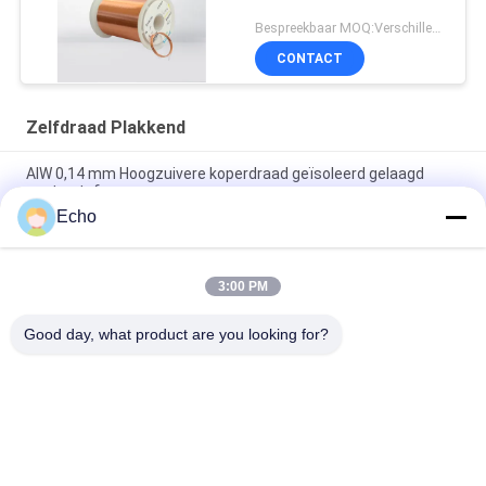
Bespreekbaar MOQ:Verschillende types met differet MOQ
CONTACT
Zelfdraad Plakkend
AIW 0,14 mm Hoogzuivere koperdraad geïsoleerd gelaagd
vaste stof
Echo
AIW220 0,14 mm koperdraad met warm windglazuur voor
elektrische apparatuur
3:00 PM
Gauge 35 AWG Emailleed koperdraad zelfklevend
magnetdraad
Good day, what product are you looking for?
populaire categorieën
Alle
Geëmailleerde 
Rechthoekige 
Koperdraad
Koperdraad