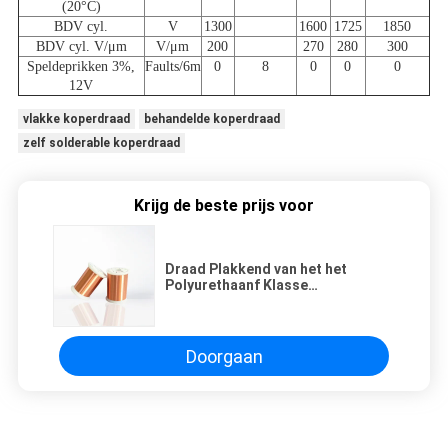
(20°C)
BDV cyl.
V
1300
1600
1725
1850
BDV cyl. V/μm
V/μm
200
270
280
300
Speldeprikken 3%,
Faults/6m
0
8
0
0
0
12V
vlakke koperdraad
behandelde koperdraad
zelf solderable koperdraad
Krijg de beste prijs voor
Draad Plakkend van het het
Polyurethaanf Klasse
Geëmailleerde Koper van de
Solderable de Zelfdraad
Doorgaan