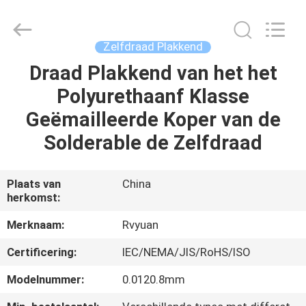
Ruiyuan
Electric
Material
Co,.Ltd.
All
Zelfdraad Plakkend
Rights
Reserved.
Draad Plakkend van het het
HUIS
Polyurethaanf Klasse
PRODUCTEN
Geëmailleerde Koper van de
Solderable de Zelfdraad
VIDEOS
Plaats van
China
herkomst:
ONGEVEER
ONS
Merknaam:
Rvyuan
Certificering:
IEC/NEMA/JIS/RoHS/ISO
FABRIEKSREIS
Modelnummer:
0.0120.8mm