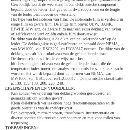
Gewoonlijk wordt de weerstand in een elektronische component
bepaald door de leider. Het gebied in dwarsdoorsnede en de lengte
van de leider beïnvloeden de weerstand.
Het type van het isoleren van film: De isolerende film is verdeeld in
enige film en zware film. De enige film omvat UEW, BANK,
EIWHE AIW enz. de Zware film naar een extra deklaag van nylon
of zelfklevende verf op één enkele film doorverwijst.
De dikte van de deklaag is de dikte van de isolerende verf op de
leider. De deklaagdikte is geclassificeerd en bepaald door NEMA,
van MW1000, van JISC3202, en IEC60317-normen. De dikte van de
deklaag bepaalt het drukniveau van de geëmailleerde draad.
De thermische classificatie verwijst naar het
hittebestendigheidsniveau van de geëmailleerde draad, die de
temperatuurindex tonen, die analyse en thermische schok, enz. zacht
worden. Het wordt bepaald door de normen van NEMA, van
MW1000, van JISC3202, en IEC60317-. De thermische classificatie
is 130, 155, 180, 200, 220, 240.
EIGENSCHAPPEN EN VOORDELEN:
Kan zonder verwijdering van deklaag worden gesoldeerd, en
gemakkelijk om worden geverft.
Klein diëlektrisch verlies onder hoge frequentieapparaten en de
goede prestaties van de speldepriktest.
Ben overspeelt, micro-motoren, transfomers, instrumentatie en
diverse soorten elektronische componenten en met voor rollen van
toepassing
TOEPASSINGEN: