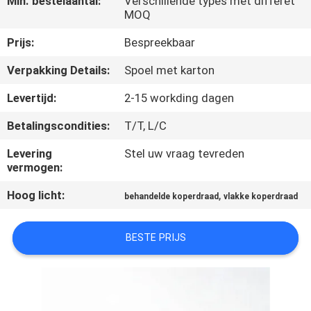
Min. bestelaantal:
Verschillende types met differet
KWALITEITSCONTROLE
MOQ
Prijs:
Bespreekbaar
CONTACTEER
Verpakking Details:
Spoel met karton
ONS
Levertijd:
2-15 workding dagen
NIEUWS
Betalingscondities:
T/T, L/C
Levering
Stel uw vraag tevreden
VERZOEK
vermogen:
OM EEN
Hoog licht:
,
behandelde koperdraad
vlakke koperdraad
CITAAT
BESTE PRIJS
SITEMAP
PRIVACY