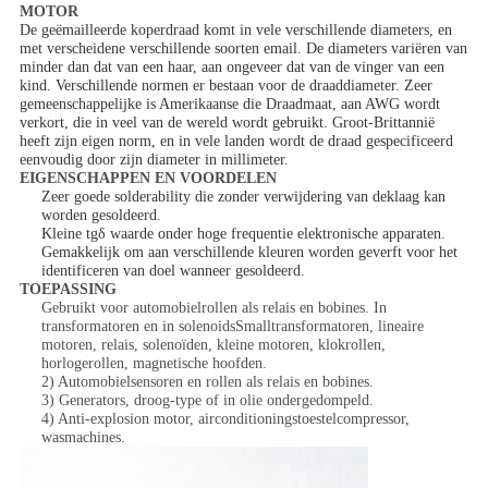
MOTOR
De geëmailleerde koperdraad komt in vele verschillende diameters, en
met verscheidene verschillende soorten email. De diameters variëren van
minder dan dat van een haar, aan ongeveer dat van de vinger van een
kind. Verschillende normen er bestaan voor de draaddiameter. Zeer
gemeenschappelijke is Amerikaanse die Draadmaat, aan AWG wordt
verkort, die in veel van de wereld wordt gebruikt. Groot-Brittannië
heeft zijn eigen norm, en in vele landen wordt de draad gespecificeerd
eenvoudig door zijn diameter in millimeter.
EIGENSCHAPPEN EN VOORDELEN
Zeer goede solderability die zonder verwijdering van deklaag kan
worden gesoldeerd.
Kleine tgδ waarde onder hoge frequentie elektronische apparaten.
Gemakkelijk om aan verschillende kleuren worden geverft voor het
identificeren van doel wanneer gesoldeerd.
TOEPASSING
Gebruikt voor automobielrollen als relais en bobines. In
transformatoren en in solenoidsSmalltransformatoren, lineaire
motoren, relais, solenoïden, kleine motoren, klokrollen,
horlogerollen, magnetische hoofden.
2) Automobielsensoren en rollen als relais en bobines.
3) Generators, droog-type of in olie ondergedompeld.
4) Anti-explosion motor, airconditioningstoestelcompressor,
wasmachines.