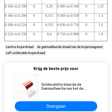
0.160<d≤0.180
0
0,28
0.500<d≤0.560
0
1.25
0.180<d≤0.200
0
0,315
0.560<d≤0.630
0
1.4
0.200<d≤0.224
0
0,355
0.630<d≤0.710
0
1.6
0.224<d≤0.250
0
0,4
0.710<d≤0.800
0
1.8
zachte koperdraad
de geëmailleerde draad van de kopermagneet
zelf solderable koperdraad
Krijg de beste prijs voor
Solderability kleurde de
Geëmailleerde van het de
Magneetkoper van de Koperdraad
UEW Windende Draad voor Micro-
Kleine Motor
Doorgaan