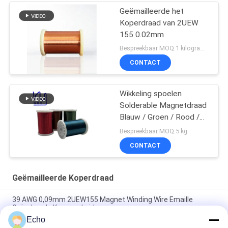
Geëmailleerde het
Koperdraad van 2UEW
155 0.02mm
Bespreekbaar MOQ:1 kilogram/Kilogram
CONTACT
Wikkeling spoelen
Solderable Magnetdraad
Blauw / Groen / Rood /
Bruin Kleur
Bespreekbaar MOQ:5 kg
CONTACT
Geëmailleerde Koperdraad
39 AWG 0,09mm 2UEW155 Magnet Winding Wire Emaille
Geïsoleerde Koperen Leider
Echo