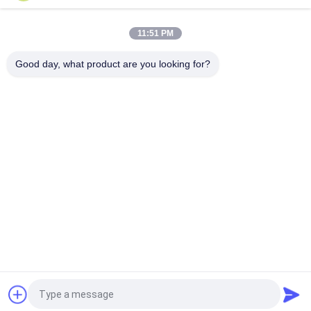
0.011mm 2UEW155 Email Met een laag bedekte Koperdraad
voor Motor het Winden
11:51 PM
Ruiyuan Super Dunne Winding Coils Gemaald Koperdraad 0,012
mm-0,08 mm
Good day, what product are you looking for?
populaire categorieën
Alle
Geëmailleerde 
Rechthoekige 
Koperdraad
Koperdraad
Ultra Boete 
Magneetdraad
Geëmailleerde 
Koperdraad
De Draad Van 
FIW-Draad
Ustclitz
De Draad Van 
Zelfdraad Plakkend
Koperlitz
Vraag een offerte aan