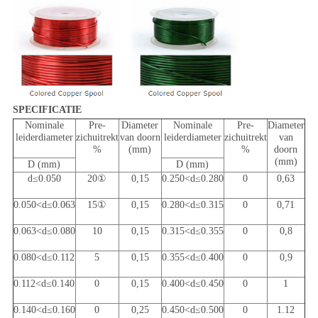
SPECIFICATIE
Nominale
Pre-
Diameter
Nominale
Pre-
Diameter
leiderdiameter
zichuitrekt
van doorn
leiderdiameter
zichuitrekt
van
%
(mm)
%
doorn
(mm)
D (mm)
D (mm)
d≤0.050
20①
0,15
0.250<d≤0.280
0
0,63
0.050<d≤0.063
15①
0,15
0.280<d≤0.315
0
0,71
0.063<d≤0.080
10
0,15
0.315<d≤0.355
0
0,8
0.080<d≤0.112
5
0,15
0.355<d≤0.400
0
0,9
0.112<d≤0.140
0
0,15
0.400<d≤0.450
0
1
0.140<d≤0.160
0
0,25
0.450<d≤0.500
0
1.12