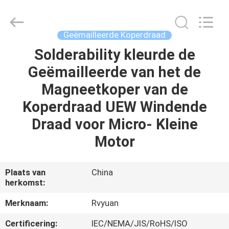
Ruiyuan
Electric
Material
Co,.Ltd.
All
Geëmailleerde Koperdraad
Rights
Reserved.
Solderability kleurde de
HUIS
Geëmailleerde van het de
PRODUCTEN
Magneetkoper van de
Koperdraad UEW Windende
VIDEOS
Draad voor Micro- Kleine
Motor
ONGEVEER
ONS
Plaats van
China
herkomst:
FABRIEKSREIS
Merknaam:
Rvyuan
Certificering:
IEC/NEMA/JIS/RoHS/ISO