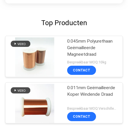
Top Producten
0.045mm Polyurethaan
Geëmailleerde
Magneetdraad
Bespreekbaar MOQ:10kg
CONTACT
0.011mm Geëmailleerde
Koper Windende Draad
Bespreekbaar MOQ:Verschillende types met differet MOQ
CONTACT