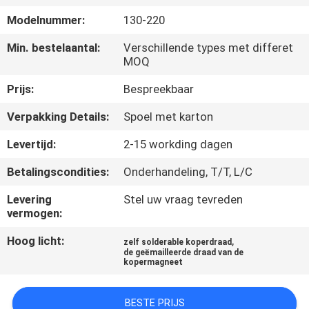
KWALITEITSCONTROLE
Modelnummer:
130-220
CONTACTEER
Min. bestelaantal:
Verschillende types met differet
MOQ
ONS
Prijs:
Bespreekbaar
NIEUWS
Verpakking Details:
Spoel met karton
Levertijd:
2-15 workding dagen
VERZOEK
Betalingscondities:
Onderhandeling, T/T, L/C
OM EEN
Levering
Stel uw vraag tevreden
CITAAT
vermogen:
Hoog licht:
,
zelf solderable koperdraad
SITEMAP
de geëmailleerde draad van de
kopermagneet
PRIVACY
BESTE PRIJS