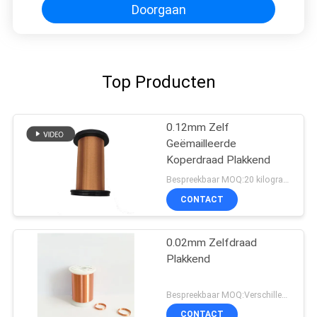
Doorgaan
Top Producten
0.12mm Zelf
Geëmailleerde
Koperdraad Plakkend
Bespreekbaar MOQ:20 kilogram/Kilogram
CONTACT
0.02mm Zelfdraad
Plakkend
Bespreekbaar MOQ:Verschillende types met differet MOQ
CONTACT