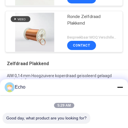
Ronde Zelfdraad
Plakkend
Bespreekbaar MOQ:Verschillende types met differet MOQ
CONTACT
Zelfdraad Plakkend
AIW 0,14 mm Hoogzuivere koperdraad geïsoleerd gelaagd
vaste stof
Echo
AIW220 0,14 mm koperdraad met warm windglazuur voor
elektrische apparatuur
5:29 AM
Gauge 35 AWG Emailleed koperdraad zelfklevend
magnetdraad
Good day, what product are you looking for?