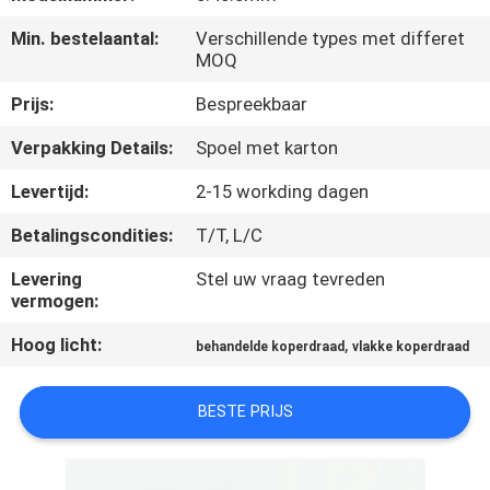
KWALITEITSCONTROLE
Min. bestelaantal:
Verschillende types met differet
MOQ
CONTACTEER
Prijs:
Bespreekbaar
ONS
Verpakking Details:
Spoel met karton
NIEUWS
Levertijd:
2-15 workding dagen
Betalingscondities:
T/T, L/C
VERZOEK
Levering
Stel uw vraag tevreden
OM EEN
vermogen:
CITAAT
Hoog licht:
,
behandelde koperdraad
vlakke koperdraad
SITEMAP
BESTE PRIJS
PRIVACY