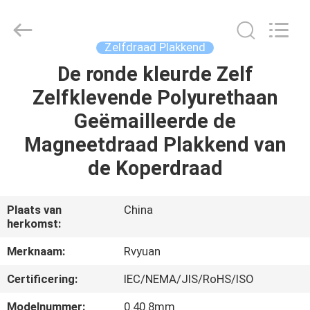
Ruiyuan
Electric
Material
Co,.Ltd.
All
Zelfdraad Plakkend
Rights
Reserved.
De ronde kleurde Zelf
HUIS
Zelfklevende Polyurethaan
PRODUCTEN
Geëmailleerde de
Magneetdraad Plakkend van
VIDEOS
de Koperdraad
ONGEVEER
Plaats van
China
herkomst:
ONS
Merknaam:
Rvyuan
FABRIEKSREIS
Certificering:
IEC/NEMA/JIS/RoHS/ISO
Modelnummer:
0.40.8mm