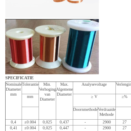
SPECIFICATIE
Nominale
Tolerantie
Min.
Max.
Analysevoltage
Verlengi
Diameter
Verhoging
Algemene
mm
van
Diameter
mm
≥ V
≥%
Diameter
Doornmethode
Verdraaide
Methode
0,4
±0.004
0,025
0,437
-
2900
27
0,41
±0.004
0,025
0,447
-
2900
27