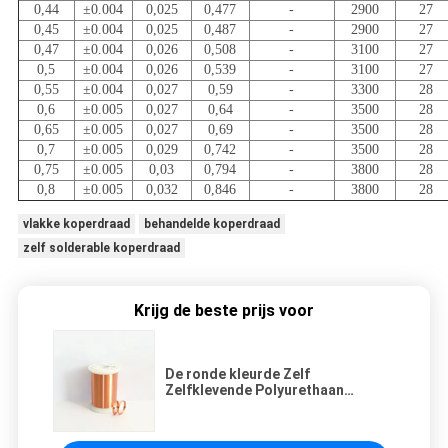
0,44
±0.004
0,025
0,477
-
2900
27
0,45
±0.004
0,025
0,487
-
2900
27
0,47
±0.004
0,026
0,508
-
3100
27
0,5
±0.004
0,026
0,539
-
3100
27
0,55
±0.004
0,027
0,59
-
3300
28
0,6
±0.005
0,027
0,64
-
3500
28
0,65
±0.005
0,027
0,69
-
3500
28
0,7
±0.005
0,029
0,742
-
3500
28
0,75
±0.005
0,03
0,794
-
3800
28
0,8
±0.005
0,032
0,846
-
3800
28
vlakke koperdraad
behandelde koperdraad
zelf solderable koperdraad
Krijg de beste prijs voor
De ronde kleurde Zelf
Zelfklevende Polyurethaan
Geëmailleerde de Magneetdraad
Plakkend van de Koperdraad