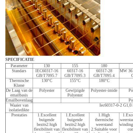
SPECIFICATIE
Parameter
130
155
180
Standars
IEC60317-16
60317-16
60317-28
MW 36 
GB/T7095.7
GB/T7095.3
GB/T7095.4
Thermische
130°C
155°C
180°C
Klasse
De Laag van de
Polyester
Gewijzigde
Polyester-imide
Po
emailbasis
Polyester
Emailbovenlaag
Po
Waaier van
Iec60317-0-2 G1,0
isolatiedikte
Prestaties
1.Excellent
1.Excellent
1.High
1.Exc
buigende
buigende
thermische
weersta
bezits2.high
bezits2.high
weerstand
winding
flexibiliteit van
flexibiliteit van
2.Suitable voor
con