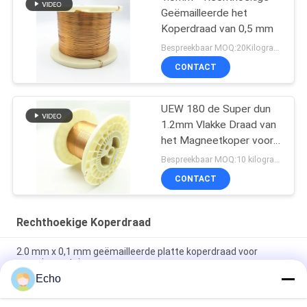
Geëmailleerde het
Koperdraad van 0,5 mm
Bespreekbaar MOQ:20Kilogram/Kilograms
CONTACT
UEW 180 de Super dun
1.2mm Vlakke Draad van
het Magneetkoper voor
het Winden
Bespreekbaar MOQ:10 kilogram/Kilogram
CONTACT
Rechthoekige Koperdraad
2.0 mm x 0,1 mm geëmailleerde platte koperdraad voor
energievoertuigen
Echo
Super 1,8 mmx0,2 mm UL AIW Emaillebedekte koperen platte
draad voor motor