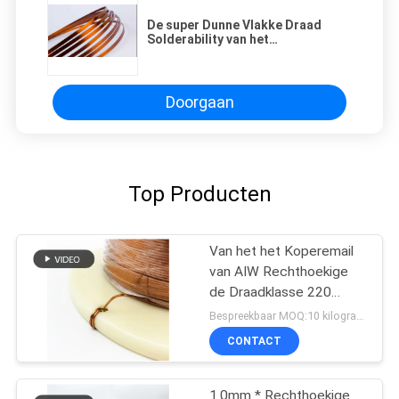
De super Dunne Vlakke Draad
Solderability van het
Transformatorkoper 0,8 - 5.6mm
Hoge Oplosbare Weerstand
Doorgaan
Top Producten
Van het het Koperemail
van AIW Rechthoekige
de Draadklasse 220
2.0*1.0mm
Bespreekbaar MOQ:10 kilogram/Kilogram
CONTACT
1.0mm * Rechthoekige