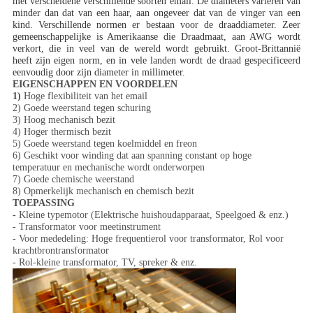
met verscheidene verschillende soorten email. De diameters variëren van
minder dan dat van een haar, aan ongeveer dat van de vinger van een
kind. Verschillende normen er bestaan voor de draaddiameter. Zeer
gemeenschappelijke is Amerikaanse die Draadmaat, aan AWG wordt
verkort, die in veel van de wereld wordt gebruikt. Groot-Brittannië
heeft zijn eigen norm, en in vele landen wordt de draad gespecificeerd
eenvoudig door zijn diameter in millimeter.
EIGENSCHAPPEN EN VOORDELEN
1)
Hoge flexibiliteit van het email
2) Goede weerstand tegen schuring
3) Hoog mechanisch bezit
4) Hoger thermisch bezit
5) Goede weerstand tegen koelmiddel en freon
6) Geschikt voor winding dat aan spanning constant op hoge
temperatuur en mechanische wordt onderworpen
7) Goede chemische weerstand
8) Opmerkelijk mechanisch en chemisch bezit
TOEPASSING
-
Kleine typemotor (Elektrische huishoudapparaat, Speelgoed & enz.)
- Transformator voor meetinstrument
- Voor mededeling: Hoge frequentierol voor transformator, Rol voor
krachtbrontransformator
- Rol-kleine transformator, TV, spreker & enz.