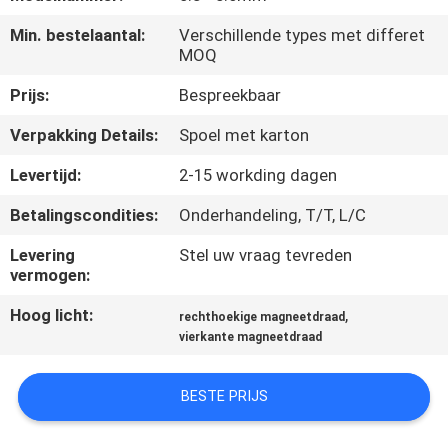
KWALITEITSCONTROLE
Min. bestelaantal:
Verschillende types met differet
MOQ
CONTACTEER
Prijs:
Bespreekbaar
ONS
Verpakking Details:
Spoel met karton
NIEUWS
Levertijd:
2-15 workding dagen
Betalingscondities:
Onderhandeling, T/T, L/C
VERZOEK
Levering
Stel uw vraag tevreden
OM EEN
vermogen:
CITAAT
Hoog licht:
,
rechthoekige magneetdraad
vierkante magneetdraad
SITEMAP
BESTE PRIJS
PRIVACY