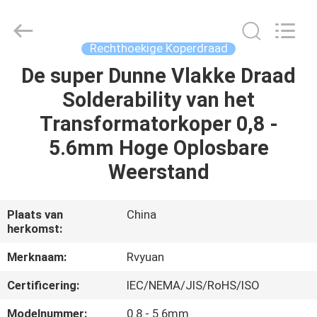
Ruiyuan
Electric
Material
Co,.Ltd.
All
Rechthoekige Koperdraad
Rights
Reserved.
De super Dunne Vlakke Draad
HUIS
Solderability van het
PRODUCTEN
Transformatorkoper 0,8 -
5.6mm Hoge Oplosbare
VIDEOS
Weerstand
ONGEVEER
Plaats van
China
herkomst:
ONS
Merknaam:
Rvyuan
FABRIEKSREIS
Certificering:
IEC/NEMA/JIS/RoHS/ISO
Modelnummer:
0.8 - 5.6mm