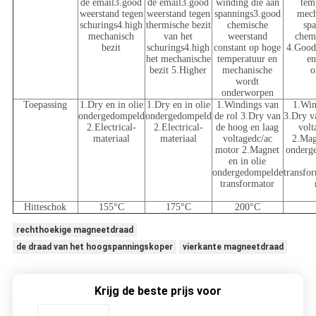
de email3.good
de email3.good
winding die aan
tem
weerstand tegen
weerstand tegen
spannings3.good
mech
schurings4.high
thermische bezit
chemische
sp
mechanisch
van het
weerstand
chem
bezit
schurings4.high
constant op hoge
4.Good
het mechanische
temperatuur en
en
bezit 5.Higher
mechanische
o
wordt
onderworpen
Toepassing
1.Dry en in olie
1.Dry en in olie
1.Windings van
1.Win
ondergedompeld
ondergedompeld
de rol 3.Dry van
3.Dry v
2.Electrical-
2.Electrical-
de hoog en laag
volt
materiaal
materiaal
voltagedc/ac
2.Mag
motor 2.Magnet
onderg
en in olie
ondergedompelde
transfo
transformator
Hitteschok
155°C
175°C
200°C
rechthoekige magneetdraad
de draad van het hoogspanningskoper
vierkante magneetdraad
Krijg de beste prijs voor