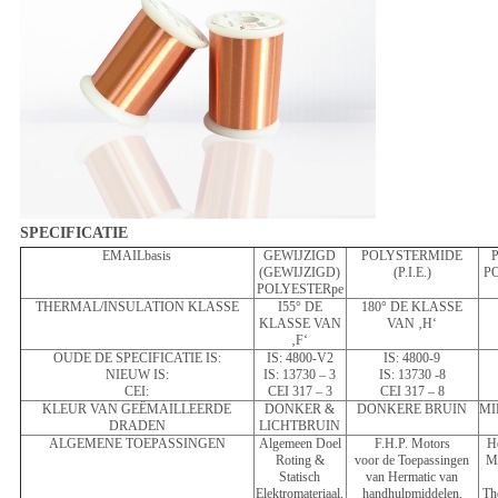
SPECIFICATIE
EMAILbasis
GEWIJZIGD
POLYSTERMIDE
(GEWIJZIGD)
(P.I.E.)
P
POLYESTERpe
THERMAL/INSULATION KLASSE
I55° DE
180° DE KLASSE
KLASSE VAN
VAN ‚H‘
‚F‘
OUDE DE SPECIFICATIE IS:
IS: 4800-V2
IS: 4800-9
NIEUW IS:
IS: 13730 – 3
IS: 13730 -8
CEI:
CEI 317 – 3
CEI 317 – 8
KLEUR VAN GEËMAILLEERDE
DONKER &
DONKERE BRUIN
MI
DRADEN
LICHTBRUIN
ALGEMENE TOEPASSINGEN
Algemeen Doel
F.H.P. Motors
H
Roting &
voor de Toepassingen
Mo
Statisch
van Hermatic van
Elektromateriaal,
handhulpmiddelen,
Th