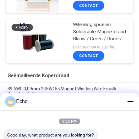
CONTACT
Wikkeling spoelen
Solderable Magnetdraad
Blauw / Groen / Rood /
Bruin Kleur
Bespreekbaar MOQ:5 kg
CONTACT
Geëmailleerde Koperdraad
39 AWG 0,09mm 2UEW155 Magnet Winding Wire Emaille
Geïsoleerde Koperen Leider
Echo
0.011mm 2UEW155 Email Met een laag bedekte Koperdraad
voor Motor het Winden
9:15 PM
Ruiyuan Super Dunne Winding Coils Gemaald Koperdraad 0,012
mm-0,08 mm
Good day, what product are you looking for?