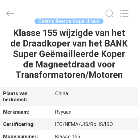
Ruiyuan
Electric
Material
Co,.Ltd.
All
Geëmailleerde Koperdraad
Rights
Reserved.
Klasse 155 wijzigde van het
HUIS
de Draadkoper van het BANK
PRODUCTEN
Super Geëmailleerde Koper
de Magneetdraad voor
VIDEOS
Transformatoren/Motoren
ONGEVEER
Plaats van
China
herkomst:
ONS
Merknaam:
Rvyuan
FABRIEKSREIS
Certificering:
IEC/NEMA/JIS/RoHS/ISO
Modelnummer:
Klasse 155