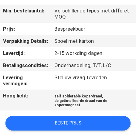
KWALITEITSCONTROLE
Min. bestelaantal:
Verschillende types met differet
MOQ
CONTACTEER
Prijs:
Bespreekbaar
ONS
Verpakking Details:
Spoel met karton
NIEUWS
Levertijd:
2-15 workding dagen
Betalingscondities:
Onderhandeling, T/T, L/C
VERZOEK
Levering
Stel uw vraag tevreden
OM EEN
vermogen:
CITAAT
Hoog licht:
,
zelf solderable koperdraad
de geëmailleerde draad van de
kopermagneet
SITEMAP
BESTE PRIJS
PRIVACY