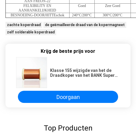
AAN FREON-22
FELXIBILITY EN
Goed
Zeer Goed
AANHANKELIJKHEID
BESNOEIING-DOOR/HITTEschok
240°C/200°C
300°C/200°C
zachte koperdraad
de geëmailleerde draad van de kopermagneet
zelf solderable koperdraad
Krijg de beste prijs voor
Klasse 155 wijzigde van het de
Draadkoper van het BANK Super
Geëmailleerde Koper de
Magneetdraad voor
Transformatoren/Motoren
Doorgaan
Top Producten