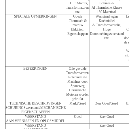
F.H.P. Motors,
Bobines &
Transformatoren,
Al Thermische Klasse
enz.
180 Materiaal.
SPECIALE OPMERKINGEN
Goede
Weerstand tegen
Lu
Thermisch &
Koelmiddel
matrijs-
& Transformatorolie,
Elektrisch
Hoge
C
Eigenschappen
Doorsmeltingsweerstand
enz.
doo
de 
Wi
sl
BEPERKINGEN
Olie-gevulde
Transformatoren,
Roterende die
Machines door
Spoorweg
Hermetische
Motoren worden
gebruikt.
TECHNISCHE BESCHRIJVINGEN
Markt/Goed
Zeer Goed/Goed
Ui
SCHURINGSweerstand/MECHANISCHE
EIGENSCHAPPEN
WEERSTAND
Goed
Zeer Goed
AAN VERNISSEN EN OPLOSMIDDEL
WEERSTAND
–
Zeer Goed