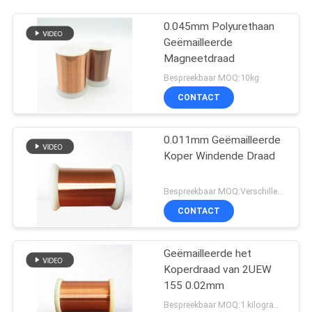
0.045mm Polyurethaan
Geëmailleerde
Magneetdraad
Bespreekbaar MOQ:10kg
CONTACT
0.011mm Geëmailleerde
Koper Windende Draad
Bespreekbaar MOQ:Verschillende types met differet MOQ
CONTACT
Geëmailleerde het
Koperdraad van 2UEW
155 0.02mm
Bespreekbaar MOQ:1 kilogram/Kilogram