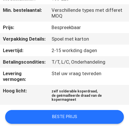
KWALITEITSCONTROLE
Min. bestelaantal:
Verschillende types met differet
MOQ
CONTACTEER
Prijs:
Bespreekbaar
ONS
Verpakking Details:
Spoel met karton
NIEUWS
Levertijd:
2-15 workding dagen
Betalingscondities:
T/T, L/C, Onderhandeling
VERZOEK
Levering
Stel uw vraag tevreden
OM EEN
vermogen:
CITAAT
Hoog licht:
,
zelf solderable koperdraad
de geëmailleerde draad van de
kopermagneet
SITEMAP
BESTE PRIJS
PRIVACY