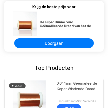
Krijg de beste prijs voor
De super Dunne rond
Geëmailleerde Draad van het de
Magneetkoper van de Koperdraad
voor Motor het Winden
Doorgaan
Top Producten
0.011mm Geëmailleerde
Koper Windende Draad
Bespreekbaar MOQ:Verschillende types met differet MOQ
CONTACT