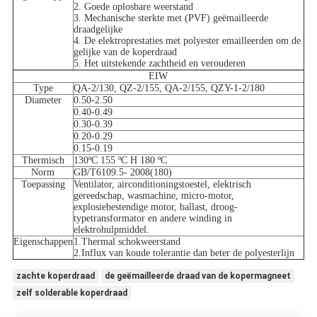
2. Goede oplosbare weerstand
3. Mechanische sterkte met (PVF) geëmailleerde
draadgelijke
4. De elektroprestaties met polyester emailleerden om de
gelijke van de koperdraad
5. Het uitstekende zachtheid en verouderen
EIW
Type
QA-2/130, QZ-2/155, QA-2/155, QZY-1-2/180
Diameter
0.50-2.50
0.40-0.49
0.30-0.39
0.20-0.29
0.15-0.19
Thermisch
130ºC 155 ºC H 180 ºC
Norm
GB/T6109.5- 2008(180)
Toepassing
Ventilator, airconditioningstoestel, elektrisch
gereedschap, wasmachine, micro-motor,
explosiebestendige motor, ballast, droog-
typetransformator en andere winding in
elektrohulpmiddel.
Eigenschappen
1.Thermal schokweerstand
2.Influx van koude tolerantie dan beter de polyesterlijn
zachte koperdraad
de geëmailleerde draad van de kopermagneet
zelf solderable koperdraad