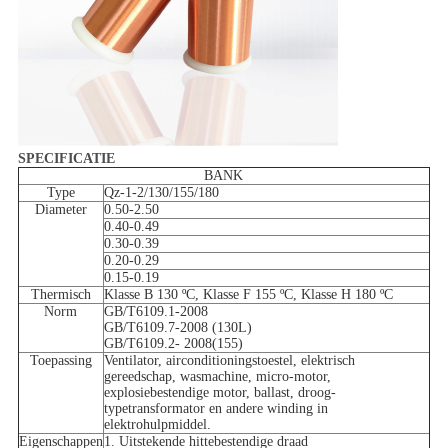
SPECIFICATIE
BANK
Type
Qz-1-2/130/155/180
Diameter
0.50-2.50
0.40-0.49
0.30-0.39
0.20-0.29
0.15-0.19
Thermisch
Klasse B 130 ºC, Klasse F 155 ºC, Klasse H 180 ºC
Norm
GB/T6109.1-2008
GB/T6109.7-2008 (130L)
GB/T6109.2- 2008(155)
Toepassing
Ventilator, airconditioningstoestel, elektrisch
gereedschap, wasmachine, micro-motor,
explosiebestendige motor, ballast, droog-
typetransformator en andere winding in
elektrohulpmiddel.
Eigenschappen
1. Uitstekende hittebestendige draad