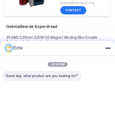
Bruin Kleur
Bespreekbaar MOQ:5 kg
CONTACT
Geëmailleerde Koperdraad
39 AWG 0,09mm 2UEW155 Magnet Winding Wire Emaille
Geïsoleerde Koperen Leider
Echo
0.011mm 2UEW155 Email Met een laag bedekte Koperdraad
voor Motor het Winden
10:10 PM
Ruiyuan Super Dunne Winding Coils Gemaald Koperdraad 0,012
mm-0,08 mm
Good day, what product are you looking for?
populaire categorieën
Alle
Geëmailleerde 
Rechthoekige 
Koperdraad
Koperdraad