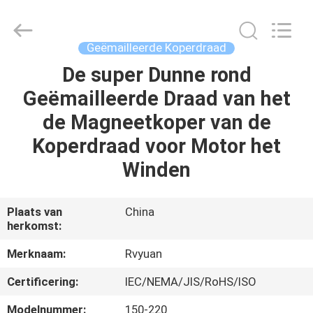
Ruiyuan
Electric
Material
Co,.Ltd.
All
Geëmailleerde Koperdraad
Rights
Reserved.
De super Dunne rond
HUIS
Geëmailleerde Draad van het
PRODUCTEN
de Magneetkoper van de
Koperdraad voor Motor het
VIDEOS
Winden
ONGEVEER
Plaats van
China
herkomst:
ONS
Merknaam:
Rvyuan
FABRIEKSREIS
Certificering:
IEC/NEMA/JIS/RoHS/ISO
Modelnummer:
150-220