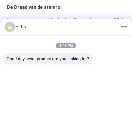
De Draad van de stemrol
Gepersonaliseerde zelfbindende zelfklevende rode kleur 0,035
mm CCA draad voor spraak spoelen / audio kabel
Echo
AWG47 Rood 0,035mm Zelfhechtende Koperbeklede
Aluminium (CCA) Draad Voor Oortelefoon Spreekspoelen
4:47 PM
Super Dunne 0.03mm-0.5mm CCA Draad voor Spreekspoelen
Good day, what product are you looking for?
populaire categorieën
Alle
Geëmailleerde 
Rechthoekige 
Koperdraad
Koperdraad
Ultra Boete 
Magneetdraad
Geëmailleerde 
Koperdraad
De Draad Van 
FIW-Draad
Ustclitz