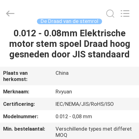
Ruiyuan
Electric
Material
Co,.Ltd.
All
De Draad van de stemrol
Rights
Reserved.
0.012 - 0.08mm Elektrische
HUIS
motor stem spoel Draad hoog
PRODUCTEN
gesneden door JIS standaard
VIDEOS
Plaats van
China
herkomst:
ONGEVEER
Merknaam:
Rvyuan
ONS
Certificering:
IEC/NEMA/JIS/RoHS/ISO
Modelnummer:
0.012 - 0,08 mm
FABRIEKSREIS
Min. bestelaantal:
Verschillende types met differet
MOQ