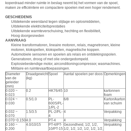
koperdraad minder ruimte in beslag neemt bij het vormen van de spoel,
maken ze efficiëntere en compactere spoelen met een hoger rendement.
GESCHIEDENIS
Uitstekende weerstand tegen slijtage en oplosmiddelen,
Uitstekende elektriciteitsprestaties
Uitstekende warmteverschuiving, hechting en flexibiliteit,
Hoog doorgesneden
AANVRAAG
Kleine transformatoren, lineaire motoren, relais, magnetronen, kleine
motoren, klokspellen, klokspellen, magnetische koppen.
Automobiele sensoren en spoelen als relais en ontstekingsspolen.
Generatoren, droog of met olie ondergedompeld.
Explosiebestendige motor, airconditioningcompressor, wasmachines.
Militaire en ruimtevaarttoepassingen.
Diameter
Draadgewicht
Spoel
Aantal spoelen per doos
Opmerkingen
van de
(kg)
geleider
(mm)
0.020 ~
0.2
HK76/45
10
kartonnen
0.023
foam
0.024 ~
0.5/1.0
PL-
6/8
Karton/karton
0.030
600S/PL-
van schuim
1/PL-2
0.032 ~
1.5/3.5
PL-2/PL-
4
Verpakking
0.070
4
0.070~0.150
4.0
PT-4
4
Verpakking
0.160 ~
4.0/10/15
PT-4/PT-
Gezondheid, 1/2, 1/2,
Verpakking
0.200
10/PT-15
1/2, 1/2, 1/2, 1/2, 1/2, 1/2,