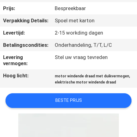
KWALITEITSCONTROLE
Prijs:
Bespreekbaar
Verpakking Details:
Spoel met karton
CONTACTEER
ONS
Levertijd:
2-15 workding dagen
Betalingscondities:
Onderhandeling, T/T, L/C
NIEUWS
Levering
Stel uw vraag tevreden
vermogen:
VERZOEK
Hoog licht:
,
motor windende draad met duikvermogen
OM EEN
elektrische motor windende draad
CITAAT
BESTE PRIJS
SITEMAP
PRIVACY