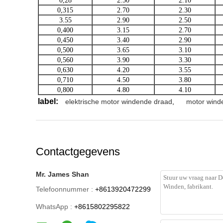
0,28
2.50
2.10
0,315
2.70
2.30
3.55
2.90
2.50
0,400
3.15
2.70
0,450
3.40
2.90
0,500
3.65
3.10
0,560
3.90
3.30
0,630
4.20
3.55
0,710
4.50
3.80
0,800
4.80
4.10
label:
elektrische motor windende draad
,
motor wind
Contactgegevens
Mr. James Shan
Telefoonnummer :
+8613920472299
WhatsApp :
+8615802295822