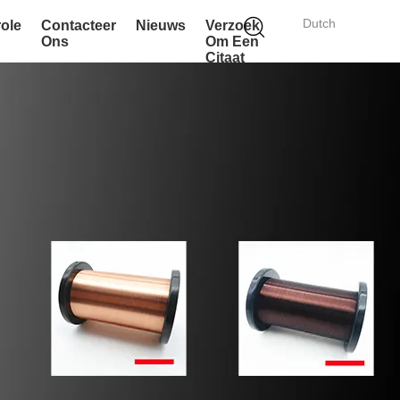
Dutch
role
Contacteer
Nieuws
Verzoek
Ons
Om Een
Citaat