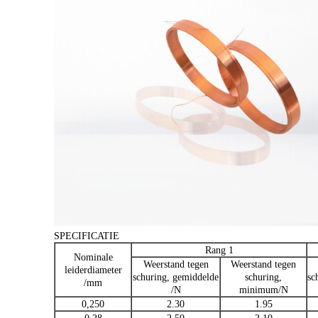
SPECIFICATIE
Rang 1
Nominale
Weerstand tegen
Weerstand tegen
leiderdiameter
schuring, gemiddelde
schuring,
sc
/mm
/N
minimum/N
0,250
2.30
1.95