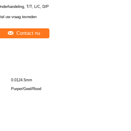
nderhandeling, T/T, L/C, D/P
tel uw vraag tevreden
Contact nu
0.0124.5mm
Purper/Geel/Rood