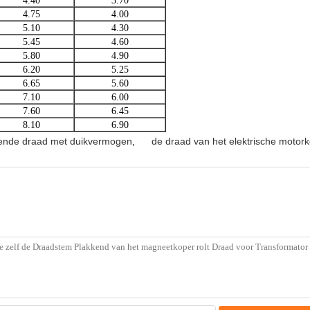
4.40
3.70
4.75
4.00
5.10
4.30
5.45
4.60
5.80
4.90
6.20
5.25
6.65
5.60
7.10
6.00
7.60
6.45
8.10
6.90
ende draad met duikvermogen
,
de draad van het elektrische motor