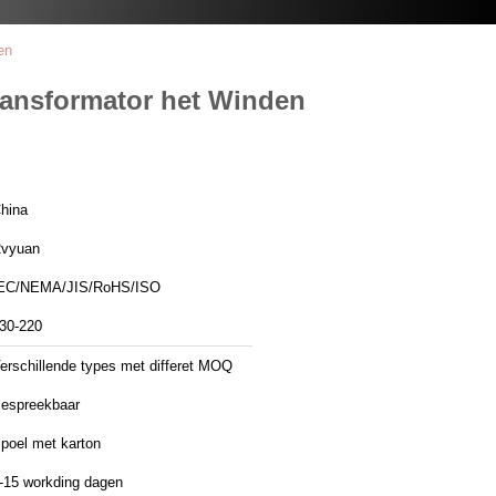
en
ransformator het Winden
hina
vyuan
EC/NEMA/JIS/RoHS/ISO
30-220
erschillende types met differet MOQ
espreekbaar
poel met karton
-15 workding dagen