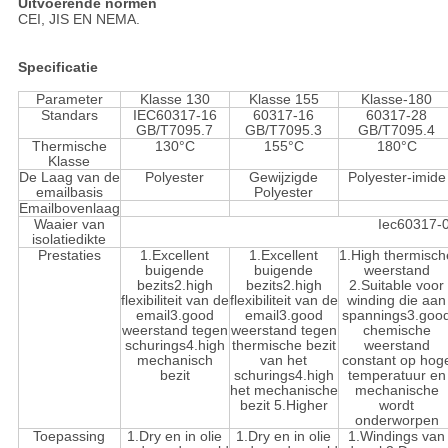
Uitvoerende normen
CEI, JIS EN NEMA.
Specificatie
Parameter
Klasse 130
Klasse 155
Klasse-180
Standars
IEC60317-16
60317-16
60317-28
GB/T7095.7
GB/T7095.3
GB/T7095.4
Thermische
130°C
155°C
180°C
Klasse
De Laag van de
Polyester
Gewijzigde
Polyester-imide
emailbasis
Polyester
Emailbovenlaag
Waaier van
Iec60317-
isolatiedikte
Prestaties
1.Excellent
1.Excellent
1.High thermisch
buigende
buigende
weerstand
bezits2.high
bezits2.high
2.Suitable voor
flexibiliteit van de
flexibiliteit van de
winding die aan
email3.good
email3.good
spannings3.goo
weerstand tegen
weerstand tegen
chemische
schurings4.high
thermische bezit
weerstand
mechanisch
van het
constant op hog
bezit
schurings4.high
temperatuur en
het mechanische
mechanische
bezit 5.Higher
wordt
onderworpen
Toepassing
1.Dry en in olie
1.Dry en in olie
1.Windings van