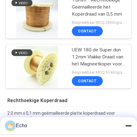
1.0mm * Rechthoekige
Geëmailleerde het
Koperdraad van 0,5 mm
Bespreekbaar MOQ:20Kilogram/Kilograms
CONTACT
UEW 180 de Super dun
1.2mm Vlakke Draad van
het Magneetkoper voor
het Winden
Bespreekbaar MOQ:10 kilogram/Kilogram
CONTACT
Rechthoekige Koperdraad
2.0 mm x 0,1 mm geëmailleerde platte koperdraad voor
energievoertuigen
Echo
Super 1,8 mmx0,2 mm UL AIW Emaillebedekte koperen platte
draad voor motor