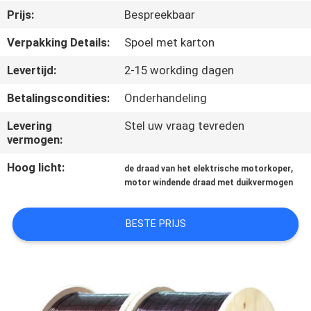
KWALITEITSCONTROLE
Prijs:
Bespreekbaar
Verpakking Details:
Spoel met karton
CONTACTEER
Levertijd:
2-15 workding dagen
ONS
Betalingscondities:
Onderhandeling
NIEUWS
Levering
Stel uw vraag tevreden
vermogen:
VERZOEK
Hoog licht:
,
de draad van het elektrische motorkoper
OM EEN
motor windende draad met duikvermogen
CITAAT
BESTE PRIJS
SITEMAP
PRIVACY