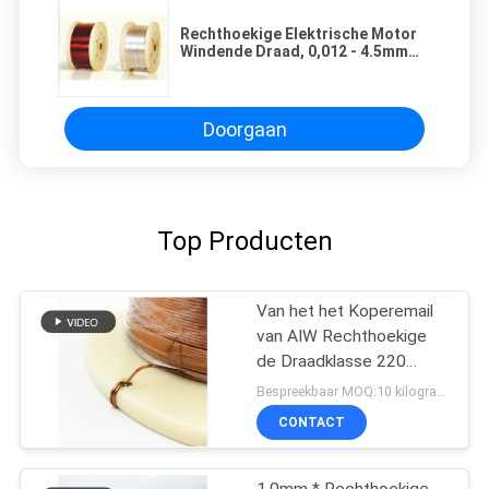
Rechthoekige Elektrische Motor
Windende Draad, 0,012 - 4.5mm
Koperdraad Op hoge temperatuur
Doorgaan
Top Producten
Van het het Koperemail
van AIW Rechthoekige
de Draadklasse 220
2.0*1.0mm
Bespreekbaar MOQ:10 kilogram/Kilogram
CONTACT