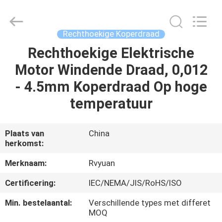
Ruiyuan
Electric
Material
Co,.Ltd.
All
Rechthoekige Koperdraad
Rights
Reserved.
Rechthoekige Elektrische
HUIS
Motor Windende Draad, 0,012
PRODUCTEN
- 4.5mm Koperdraad Op hoge
temperatuur
VIDEOS
Plaats van
China
herkomst:
ONGEVEER
ONS
Merknaam:
Rvyuan
Certificering:
IEC/NEMA/JIS/RoHS/ISO
FABRIEKSREIS
Min. bestelaantal:
Verschillende types met differet
MOQ