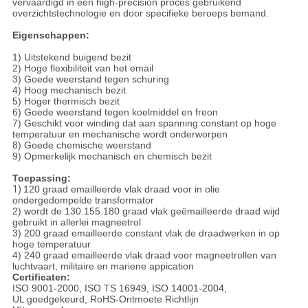
vervaardigd in een high-precision proces gebruikend
overzichtstechnologie en door specifieke beroeps bemand.
Eigenschappen:
1) Uitstekend buigend bezit
2) Hoge flexibiliteit van het email
3) Goede weerstand tegen schuring
4) Hoog mechanisch bezit
5) Hoger thermisch bezit
6) Goede weerstand tegen koelmiddel en freon
7) Geschikt voor winding dat aan spanning constant op hoge
temperatuur en mechanische wordt onderworpen
8) Goede chemische weerstand
9) Opmerkelijk mechanisch en chemisch bezit
Toepassing:
1)
120 graad emailleerde vlak draad voor in olie
ondergedompelde transformator
2) wordt de 130.155.180 graad vlak geëmailleerde draad wijd
gebruikt in allerlei magneetrol
3) 200 graad emailleerde constant vlak de draadwerken in op
hoge temperatuur
4) 240 graad emailleerde vlak draad voor magneetrollen van
luchtvaart, militaire en mariene appication
Certificaten:
ISO 9001-2000, ISO TS 16949, ISO 14001-2004,
UL goedgekeurd, RoHS-Ontmoete Richtlijn