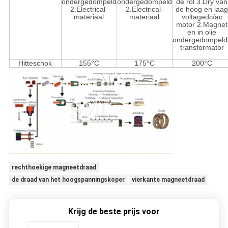
ondergedompeld
ondergedompeld
de rol 3.Dry van
2.Electrical-
2.Electrical-
de hoog en laa
materiaal
materiaal
voltagedc/ac
motor 2.Magnet
en in olie
ondergedompeld
transformator
Hitteschok
155°C
175°C
200°C
rechthoekige magneetdraad
de draad van het hoogspanningskoper
vierkante magneetdraad
Krijg de beste prijs voor