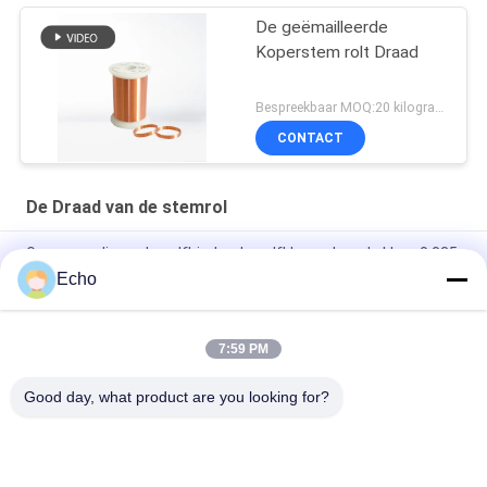
De geëmailleerde
Koperstem rolt Draad
Bespreekbaar MOQ:20 kilogram/Kilogram
CONTACT
De Draad van de stemrol
Gepersonaliseerde zelfbindende zelfklevende rode kleur 0,035
mm CCA draad voor spraak spoelen / audio kabel
Echo
AWG47 Rood 0,035mm Zelfhechtende Koperbeklede
Aluminium (CCA) Draad Voor Oortelefoon Spreekspoelen
7:59 PM
Super Dunne 0.03mm-0.5mm CCA Draad voor Spreekspoelen
Good day, what product are you looking for?
populaire categorieën
Alle