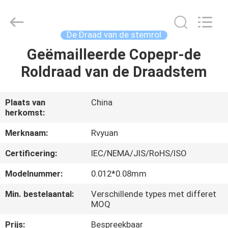
Ruiyuan
Electric
Material
Co,.Ltd.
All
De Draad van de stemrol
Rights
Reserved.
Geëmailleerde Copepr-de
HUIS
Roldraad van de Draadstem
PRODUCTEN
Plaats van
China
herkomst:
VIDEOS
Merknaam:
Rvyuan
ONGEVEER
Certificering:
IEC/NEMA/JIS/RoHS/ISO
ONS
Modelnummer:
0.012*0.08mm
Min. bestelaantal:
Verschillende types met differet
FABRIEKSREIS
MOQ
Prijs:
Bespreekbaar