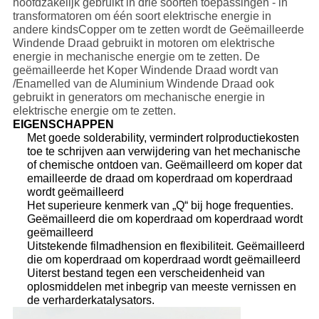
hoofdzakelijk gebruikt in drie soorten toepassingen - in
transformatoren om één soort elektrische energie in
andere kindsCopper om te zetten wordt de Geëmailleerde
Windende Draad gebruikt in motoren om elektrische
energie in mechanische energie om te zetten. De
geëmailleerde het Koper Windende Draad wordt van
/Enamelled van de Aluminium Windende Draad ook
gebruikt in generators om mechanische energie in
elektrische energie om te zetten.
EIGENSCHAPPEN
Met goede solderability, vermindert rolproductiekosten
toe te schrijven aan verwijdering van het mechanische
of chemische ontdoen van. Geëmailleerd om koper dat
emailleerde de draad om koperdraad om koperdraad
wordt geëmailleerd
Het superieure kenmerk van „Q“ bij hoge frequenties.
Geëmailleerd die om koperdraad om koperdraad wordt
geëmailleerd
Uitstekende filmadhension en flexibiliteit. Geëmailleerd
die om koperdraad om koperdraad wordt geëmailleerd
Uiterst bestand tegen een verscheidenheid van
oplosmiddelen met inbegrip van meeste vernissen en
de verharderkatalysators.