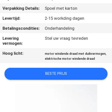
KWALITEITSCONTROLE
Verpakking Details:
Spoel met karton
CONTACTEER
Levertijd:
2-15 workding dagen
ONS
Betalingscondities:
Onderhandeling
Levering
Stel uw vraag tevreden
NIEUWS
vermogen:
Hoog licht:
,
motor windende draad met duikvermogen
VERZOEK
elektrische motor windende draad
OM EEN
BESTE PRIJS
CITAAT
SITEMAP
PRIVACY