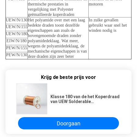
thermische prestaties in
motoren
vergelijking met Polyester
geëmailleerde koperdraden
UEW/N/130
Het polyamide over met een laag
In zulke gevallen
bedekte draden toont dezelfde
gebruikt waar snel het
UEW/N/155
eigenschappen aan zoals de
winden nodig is
UEW/N/180
bovengenoemde draden zonder
EIW/N/180
polyamidedeklaag. Wat meer,
wegens de polyamidedeklaag, de
PEW/N/155
mechanische eigenschappen is van
PEW/N/130
deze draden zijn zeer beter
Krijg de beste prijs voor
Klasse 180 van de het Koperdraad
van UEW Solderable
Geëmailleerde Zelf de
Magneetdraad Plakkend met
Chemische Weerstand
Doorgaan