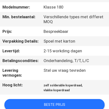
KWALITEITSCONTROLE
Modelnummer:
Klasse 180
CONTACTEER
Min. bestelaantal:
Verschillende types met differet
MOQ
ONS
Prijs:
Bespreekbaar
NIEUWS
Verpakking Details:
Spoel met karton
Levertijd:
2-15 workding dagen
VERZOEK
Betalingscondities:
Onderhandeling, T/T, L/C
OM EEN
Levering
Stel uw vraag tevreden
CITAAT
vermogen:
Hoog licht:
,
zelf solderable koperdraad
SITEMAP
vlakke koperdraad
PRIVACY
BESTE PRIJS