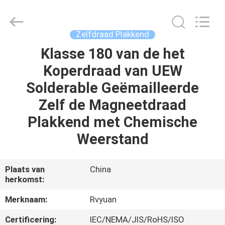
Ruiyuan
Electric
Material
Co,.Ltd.
All
Zelfdraad Plakkend
Rights
Reserved.
Klasse 180 van de het
HUIS
Koperdraad van UEW
PRODUCTEN
Solderable Geëmailleerde
Zelf de Magneetdraad
VIDEOS
Plakkend met Chemische
Weerstand
ONGEVEER
ONS
Plaats van
China
herkomst:
FABRIEKSREIS
Merknaam:
Rvyuan
Certificering:
IEC/NEMA/JIS/RoHS/ISO