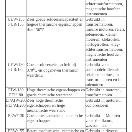
achtertransformatoren,
magnetische hoofden,
instrumenten
UEW/155
Zeer goede soldeerselcapaciteit en
Gebruikt in
PUR/155
hogere thermische eigenschappen
transformatoren,
lineaire motoren, relais,
dan 130℃
solenoïden, kleine
motoren, klokrollen,
horlogerollen, vlieg-
achtertransformatoren,
magnetische hoofden,
instrumenten
UEW/130
Goede soldeerselcapaciteit bij
Gebruikt voor
PUR/132
automobielrollen als
370℃ en opgeheven thermisch
relais en bobines, in
waardenu
transformatoren en in
solenoïden
EIW/180
Hoge thermische eigenschappen en
Gebruikt in motoren,
PEI/180
goede chemische weerstand
transformatoren
EI/AIW/200
Zeer hoge thermische
Gebruikt in motoren,
PEI/AI/200
eigenschappen en hoge
compressoren
mechanische weerstand
PEW/130
Goede mechanische en chemische
Gebruikt in Motoren
eigenschappen
voor Ventilators,
wasmachines
PEW/155
Betere mechanische, chemische en
Gebruikt in diverse