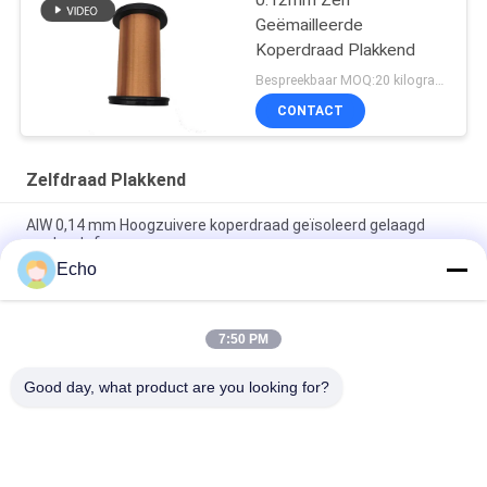
Geëmailleerde
Koperdraad Plakkend
Bespreekbaar MOQ:20 kilogram/Kilogram
CONTACT
Zelfdraad Plakkend
AIW 0,14 mm Hoogzuivere koperdraad geïsoleerd gelaagd
vaste stof
Echo
AIW220 0,14 mm koperdraad met warm windglazuur voor
elektrische apparatuur
7:50 PM
Gauge 35 AWG Emailleed koperdraad zelfklevend
magnetdraad
Good day, what product are you looking for?
populaire categorieën
Alle