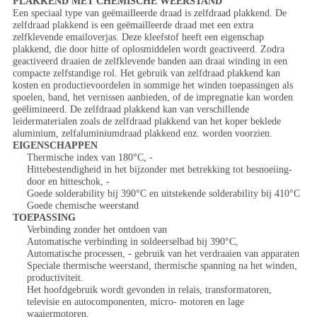
PLAKKEND MET CHEMISCHE WEERSTAND
Een speciaal type van geëmailleerde draad is zelfdraad plakkend. De
zelfdraad plakkend is een geëmailleerde draad met een extra
zelfklevende emailoverjas. Deze kleefstof heeft een eigenschap
plakkend, die door hitte of oplosmiddelen wordt geactiveerd. Zodra
geactiveerd draaien de zelfklevende banden aan draai winding in een
compacte zelfstandige rol. Het gebruik van zelfdraad plakkend kan
kosten en productievoordelen in sommige het winden toepassingen als
spoelen, band, het vernissen aanbieden, of de impregnatie kan worden
geëlimineerd. De zelfdraad plakkend kan van verschillende
leidermaterialen zoals de zelfdraad plakkend van het koper beklede
aluminium, zelfaluminiumdraad plakkend enz. worden voorzien.
EIGENSCHAPPEN
Thermische index van 180°C, -
Hittebestendigheid in het bijzonder met betrekking tot besnoeiing-
door en hitteschok, -
Goede solderability bij 390°C en uitstekende solderability bij 410°C
Goede chemische weerstand
TOEPASSING
Verbinding zonder het ontdoen van
Automatische verbinding in soldeerselbad bij 390°C,
Automatische processen, - gebruik van het verdraaien van apparaten
Speciale thermische weerstand, thermische spanning na het winden,
productiviteit.
Het hoofdgebruik wordt gevonden in relais, transformatoren,
televisie en autocomponenten, micro- motoren en lage
waaiermotoren.