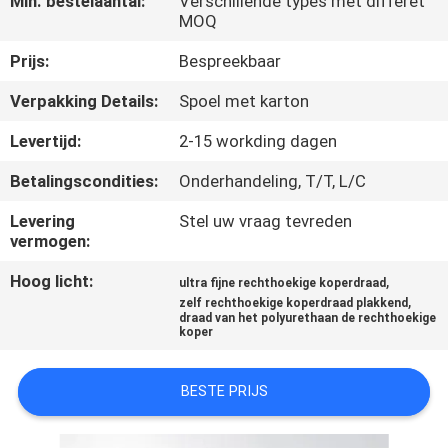
Min. bestelaantal:
Verschillende types met differet
KWALITEITSCONTROLE
MOQ
Prijs:
Bespreekbaar
CONTACTEER
Verpakking Details:
Spoel met karton
ONS
Levertijd:
2-15 workding dagen
NIEUWS
Betalingscondities:
Onderhandeling, T/T, L/C
Levering
Stel uw vraag tevreden
VERZOEK
vermogen:
OM EEN
Hoog licht:
,
ultra fijne rechthoekige koperdraad
CITAAT
,
zelf rechthoekige koperdraad plakkend
draad van het polyurethaan de rechthoekige
koper
SITEMAP
BESTE PRIJS
PRIVACY