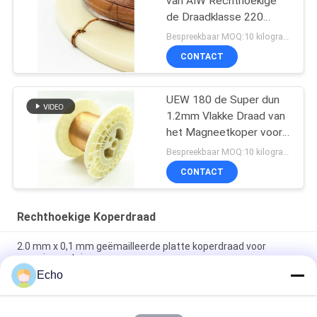
van AIW Rechthoekige
de Draadklasse 220
2.0*1.0mm
Bespreekbaar MOQ:10 kilogram/Kilogram
CONTACT
UEW 180 de Super dun
1.2mm Vlakke Draad van
het Magneetkoper voor
het Winden
Bespreekbaar MOQ:10 kilogram/Kilogram
CONTACT
Rechthoekige Koperdraad
2.0 mm x 0,1 mm geëmailleerde platte koperdraad voor
energievoertuigen
Echo
Super 1,8 mmx0,2 mm UL AIW Emaillebedekte koperen platte
draad voor motor