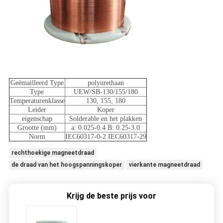
Geëmailleerd Type
polyurethaan
Type
UEW/SB-130/155/180
Temperaturenklasse
130, 155, 180
Leider
Koper
eigenschap
Solderable en het plakken
Grootte (mm)
a: 0.025-0.4 B: 0.25-3.0
Norm
IEC60317-0-2 IEC60317-29
rechthoekige magneetdraad
de draad van het hoogspanningskoper
vierkante magneetdraad
Krijg de beste prijs voor