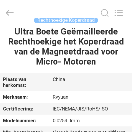
Ruiyuan
Electric
Material
Co,.Ltd.
All
Rechthoekige Koperdraad
Rights
Reserved.
Ultra Boete Geëmailleerde
HUIS
Rechthoekige het Koperdraad
PRODUCTEN
van de Magneetdraad voor
Micro- Motoren
VIDEOS
Plaats van
China
herkomst:
ONGEVEER
ONS
Merknaam:
Rvyuan
Certificering:
IEC/NEMA/JIS/RoHS/ISO
FABRIEKSREIS
Modelnummer:
0.0253.0mm