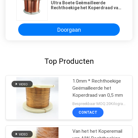
Ultra Boete Geëmailleerde
Rechthoekige het Koperdraad van
de Magneetdraad voor Micro-
Motoren
Doorgaan
Top Producten
1.0mm * Rechthoekige
Geëmailleerde het
Koperdraad van 0,5 mm
Bespreekbaar MOQ:20Kilogram/Kilograms
CONTACT
Van het het Koperemail