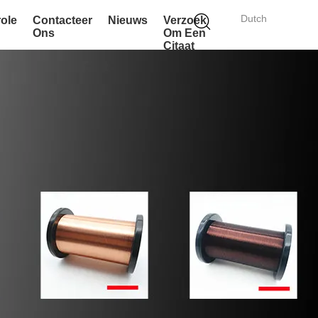
Dutch
role
Contacteer
Nieuws
Verzoek
Ons
Om Een
Citaat