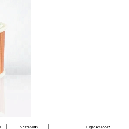
e
Solderability
Eigenschappen