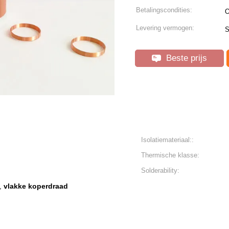
Betalingscondities:
O
Levering vermogen:
S
Beste prijs
Isolatiemateriaal::
Thermische klasse:
Solderability:
vlakke koperdraad
,