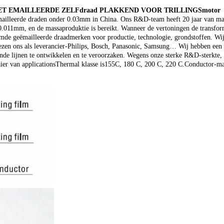
ET EMAILLEERDE ZELFdraad PLAKKEND VOOR TRILLINGSmotor
eëmailleerde draden onder 0.03mm in China. Ons R&D-team heeft 20 jaar van mar
er 0.011mm, en de massaproduktie is bereikt. Wanneer de vertoningen de transfo
mde geëmailleerde draadmerken voor productie, technologie, grondstoffen. Wij 
iezen ons als leverancier-Philips, Bosch, Panasonic, Samsung… Wij hebben een 
ende lijnen te ontwikkelen en te veroorzaken. Wegens onze sterke R&D-sterkte
aier van applicationsThermal klasse is155C, 180 C, 200 C, 220 C.Conductor-ma