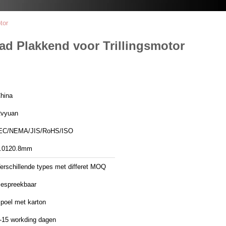
tor
ad Plakkend voor Trillingsmotor
hina
vyuan
EC/NEMA/JIS/RoHS/ISO
.0120.8mm
erschillende types met differet MOQ
espreekbaar
poel met karton
-15 workding dagen