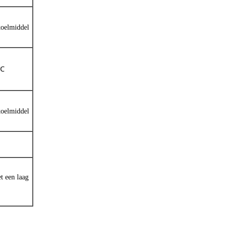
koelmiddel
0℃
koelmiddel
t een laag