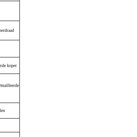
perdraad
erde koper
ëmailleerde
len