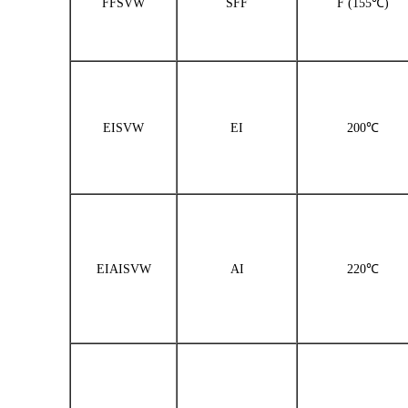
FFSVW
SFF
F (155℃)
EISVW
EI
200℃
EIAISVW
AI
220℃