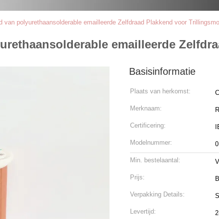
van polyurethaansolderable emailleerde Zelfdraad Plakkend voor Trillingsmo
rethaansolderable emailleerde Zelfdra
Basisinformatie
Plaats van herkomst:
C
Merknaam:
R
Certificering:
I
Modelnummer:
0
Min. bestelaantal:
V
Prijs:
B
Verpakking Details:
S
Levertijd:
2