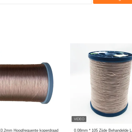
Litz-draad 0,03 mm x 600 koperen
USTC-F/H 0.071mm X 375 zijde bed