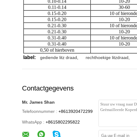
0.10-0.14
10-20
0.11-0.14
30-60
0.15-0.20
10 of hierond
0.15-0.20
10-20
0.21-0.30
10 of hierond
0.21-0.30
10-20
0.31-0.40
10 of hierond
0.31-0.40
10-20
0,50 of hierboven
label:
gediende litz draad
,
rechthoekige litzdraad
,
Contactgegevens
Mr. James Shan
Telefoonnummer :
+8613920472299
WhatsApp :
+8615802295822