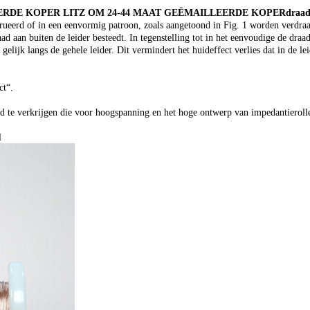
RDE KOPER LITZ OM 24-44 MAAT GEËMAILLEERDE KOPERdraa
rueerd of in een eenvormig patroon, zoals aangetoond in Fig. 1 worden verdra
d aan buiten de leider besteedt. In tegenstelling tot in het eenvoudige de draa
elijk langs de gehele leider. Dit vermindert het huideffect verlies dat in de le
ct“.
 te verkrijgen die voor hoogspanning en het hoge ontwerp van impedantierolle
l