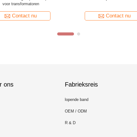
Litz-draad voor wikkelen
draad
Contact nu
Contact nu
r ons
Fabrieksreis
lopende band
OEM / ODM
R & D