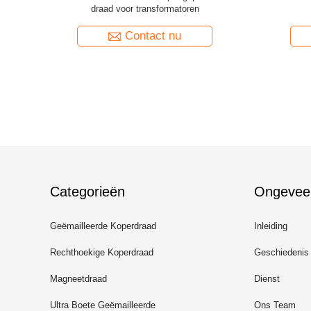
perdraad
Kapton getapete koperen Litz-draad
Contact nu
Categorieën
Ongevee
Geëmailleerde Koperdraad
Inleiding
Rechthoekige Koperdraad
Geschiedenis
Magneetdraad
Dienst
Ultra Boete Geëmailleerde
Ons Team