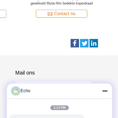
Conductor Solid
dr
Contact nu
Mail ons
Echo
1:13 PM
Send