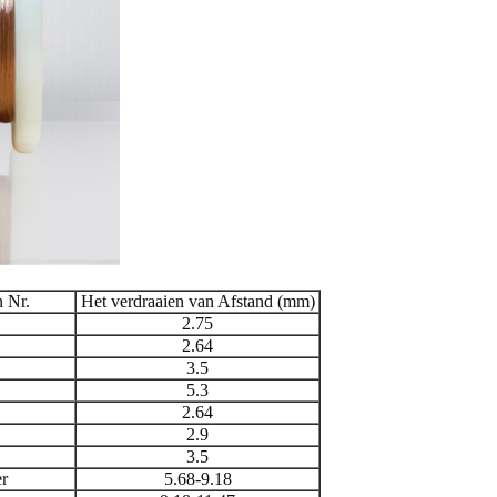
n Nr.
Het verdraaien van Afstand (mm)
2.75
2.64
3.5
5.3
2.64
2.9
3.5
er
5.68-9.18