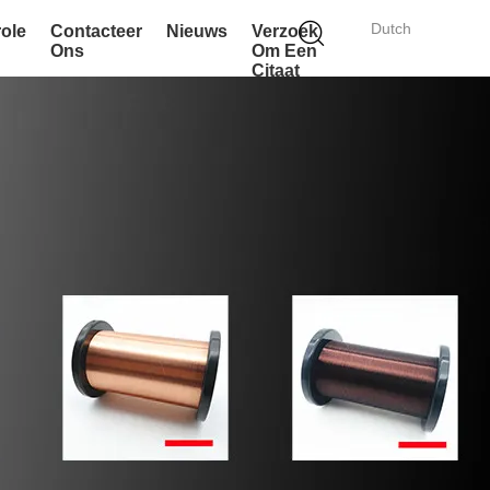
Dutch
role
Contacteer
Nieuws
Verzoek
Ons
Om Een
Citaat