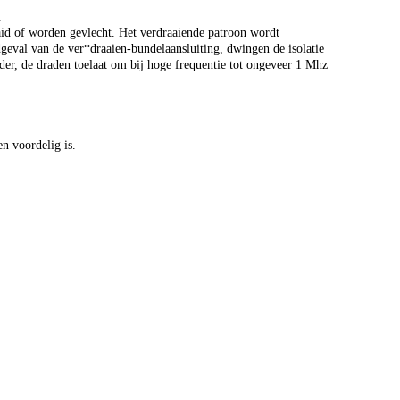
d
aid of worden gevlecht. Het verdraaiende patroon wordt
dgeval van de ver*draaien-bundelaansluiting, dwingen de isolatie
ider, de draden toelaat om bij hoge frequentie tot ongeveer 1 Mhz
n voordelig is.