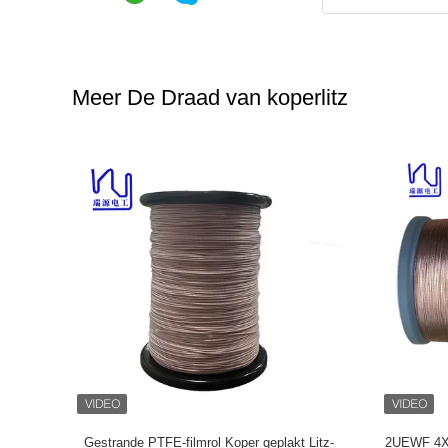
Meer De Draad van koperlitz
midefilm
Aangepaste Litz-draad 0,03 mm x 600/2000
Getapete 