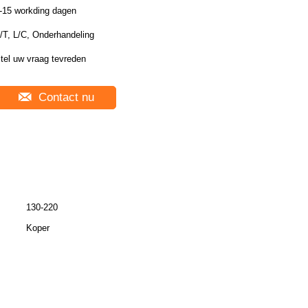
-15 workding dagen
/T, L/C, Onderhandeling
tel uw vraag tevreden
Contact nu
130-220
Koper