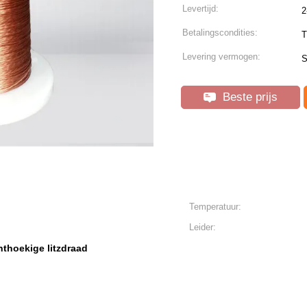
Levertijd:
2
Betalingscondities:
T
Levering vermogen:
S
Beste prijs
Temperatuur:
Leider:
hthoekige litzdraad