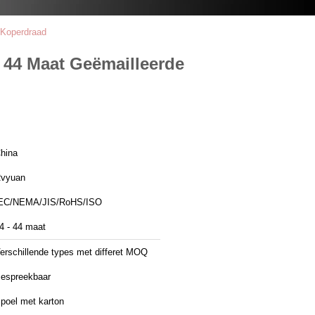
 Koperdraad
 44 Maat Geëmailleerde
hina
vyuan
EC/NEMA/JIS/RoHS/ISO
4 - 44 maat
erschillende types met differet MOQ
espreekbaar
poel met karton