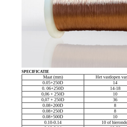
SPECIFICATIE
Maat (mm)
Het vastlopen va
0.05+250D
14
0. 06+250D
14-18
0,06 + 250D
10
0,07 + 250D
36
0.08+200D
8
0.08+250D
8
0.08+500D
10
0.10-0.14
10 of hierond