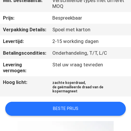
Min. bestelaantal:
Verschillende types met differet
KWALITEITSCONTROLE
MOQ
Prijs:
Bespreekbaar
CONTACTEER
Verpakking Details:
Spoel met karton
ONS
Levertijd:
2-15 workding dagen
NIEUWS
Betalingscondities:
Onderhandeling, T/T, L/C
Levering
Stel uw vraag tevreden
VERZOEK
vermogen:
OM EEN
Hoog licht:
,
zachte koperdraad
CITAAT
de geëmailleerde draad van de
kopermagneet
SITEMAP
BESTE PRIJS
PRIVACY