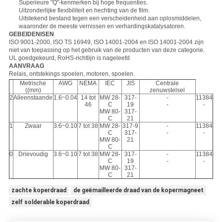
Superieure "Q"-kenmerken bij hoge frequenties.
Uitzonderlijke flexibiliteit en hechting van de film.
Uitstekend bestand tegen een verscheidenheid aan oplosmiddelen,
waaronder de meeste vernissen en verhardingskatalysatoren.
GEBEIDENISEN
ISO 9001-2000, ISO TS 16949, ISO 14001-2004 en ISO 14001-2004 zijn
niet van toepassing op het gebruik van de producten van deze categorie.
UL goedgekeurd, RoHS-richtlijn is nageleefd
AANVRAAG
Relais, ontstekings spoelen, motoren, spoelen.
Metrische
AWG
NEMA
IEC
JIS
Centrale
((mm)
zenuwstelsel
2
Alleenstaande
1.6~0.04
14 tot
MW 28-
317-
-
11384
46
C
19
-
-
MW 80-
317-
C
21
1
Zwaar
3.6~0.10
7 tot 38
MW 28-
317-9
-
11384
C
317-
-
-
MW 80-
21
C
0
Drievoudig
3.6~0.10
7 tot 38
MW 28-
317-
-
11384
C
19
-
-
MW 80-
317-
C
21
zachte koperdraad
de geëmailleerde draad van de kopermagneet
zelf solderable koperdraad