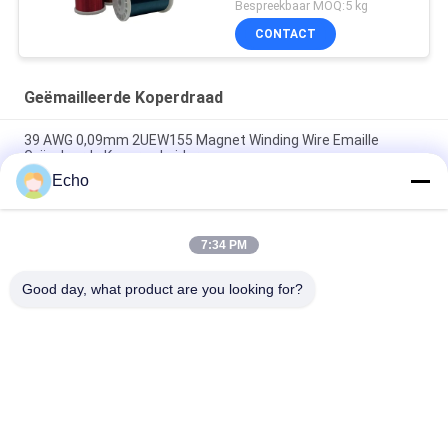
Bruin Kleur
Bespreekbaar MOQ:5 kg
CONTACT
Geëmailleerde Koperdraad
39 AWG 0,09mm 2UEW155 Magnet Winding Wire Emaille
Geïsoleerde Koperen Leider
Echo
0.011mm 2UEW155 Email Met een laag bedekte Koperdraad
voor Motor het Winden
7:34 PM
Ruiyuan Super Dunne Winding Coils Gemaald Koperdraad 0,012
mm-0,08 mm
Good day, what product are you looking for?
populaire categorieën
Alle
Geëmailleerde 
Rechthoekige 
Koperdraad
Koperdraad
Ultra Boete 