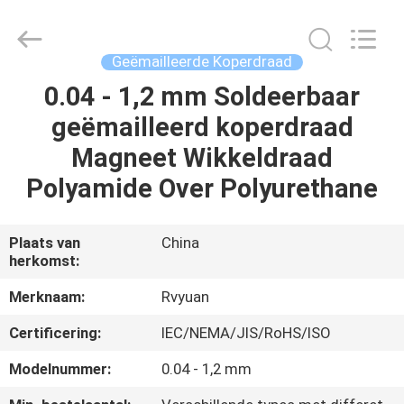
Ruiyuan
Electric
Material
Co,.Ltd.
All
Geëmailleerde Koperdraad
Rights
Reserved.
0.04 - 1,2 mm Soldeerbaar
HUIS
geëmailleerd koperdraad
PRODUCTEN
Magneet Wikkeldraad
Polyamide Over Polyurethane
VIDEOS
Plaats van
China
herkomst:
ONGEVEER
ONS
Merknaam:
Rvyuan
Certificering:
IEC/NEMA/JIS/RoHS/ISO
FABRIEKSREIS
Modelnummer:
0.04 - 1,2 mm