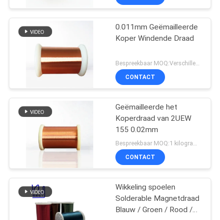
0.011mm Geëmailleerde
Koper Windende Draad
Bespreekbaar MOQ:Verschillende types met differet MOQ
CONTACT
Geëmailleerde het
Koperdraad van 2UEW
155 0.02mm
Bespreekbaar MOQ:1 kilogram/Kilogram
CONTACT
Wikkeling spoelen
Solderable Magnetdraad
Blauw / Groen / Rood /