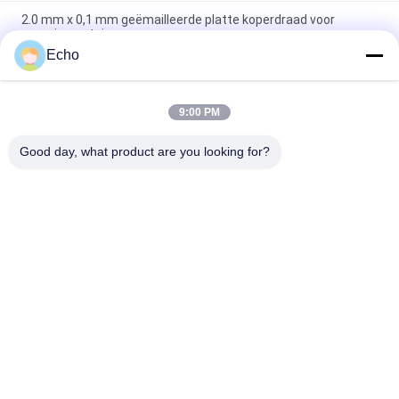
2.0 mm x 0,1 mm geëmailleerde platte koperdraad voor
energievoertuigen
Echo
Super 1,8 mmx0,2 mm UL AIW Emaillebedekte koperen platte
draad voor motor
9:00 PM
UEWH Superdunne 1,5 mmx0,1 mm rechthoekige
geëmailleerde koperdraad voor het wikkelen
Good day, what product are you looking for?
populaire categorieën
Alle
Geëmailleerde 
Rechthoekige 
Koperdraad
Koperdraad
Ultra Boete 
Magneetdraad
Geëmailleerde 
Koperdraad
De Draad Van 
FIW-Draad
Ustclitz
De Draad Van 