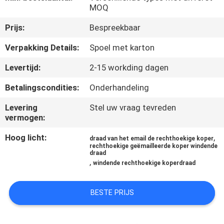
KWALITEITSCONTROLE
MOQ
Prijs:
Bespreekbaar
CONTACTEER
Verpakking Details:
Spoel met karton
ONS
Levertijd:
2-15 workding dagen
NIEUWS
Betalingscondities:
Onderhandeling
Levering
Stel uw vraag tevreden
VERZOEK
vermogen:
OM EEN
Hoog licht:
,
draad van het email de rechthoekige koper
rechthoekige geëmailleerde koper windende
CITAAT
draad
,
windende rechthoekige koperdraad
SITEMAP
BESTE PRIJS
PRIVACY