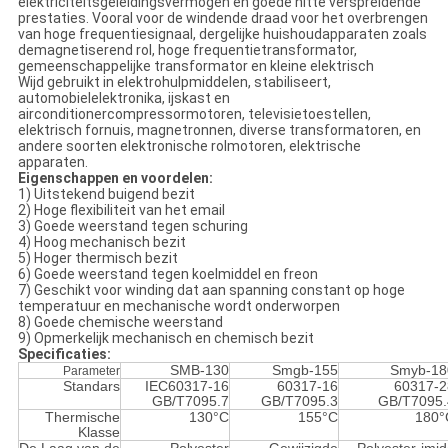
elektriciteitsgeleidingsvermogen en goede hitte verspreidende
prestaties. Vooral voor de windende draad voor het overbrengen
van hoge frequentiesignaal, dergelijke huishoudapparaten zoals
demagnetiserend rol, hoge frequentietransformator,
gemeenschappelijke transformator en kleine elektrisch
Wijd gebruikt in elektrohulpmiddelen, stabiliseert,
automobielelektronika, ijskast en
airconditionercompressormotoren, televisietoestellen,
elektrisch fornuis, magnetronnen, diverse transformatoren, en
andere soorten elektronische rolmotoren, elektrische
apparaten.
Eigenschappen en voordelen:
1) Uitstekend buigend bezit
2) Hoge flexibiliteit van het email
3) Goede weerstand tegen schuring
4) Hoog mechanisch bezit
5) Hoger thermisch bezit
6) Goede weerstand tegen koelmiddel en freon
7) Geschikt voor winding dat aan spanning constant op hoge
temperatuur en mechanische wordt onderworpen
8) Goede chemische weerstand
9) Opmerkelijk mechanisch en chemisch bezit
Specificaties:
SMB-130
Smgb-155
Smyb-18
Parameter
Standars
IEC60317-16
60317-16
60317-2
GB/T7095.7
GB/T7095.3
GB/T7095.
Thermische
130°C
155°C
180°
Klasse