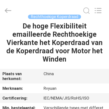
Ruiyuan
Electric
Material
Co,.Ltd.
All
Rechthoekige Koperdraad
Rights
Reserved.
De hoge Flexibiliteit
HUIS
emailleerde Rechthoekige
PRODUCTEN
Vierkante het Koperdraad van
de Koperdraad voor Motor het
VIDEOS
Winden
ONGEVEER
Plaats van
China
herkomst:
ONS
Merknaam:
Rvyuan
FABRIEKSREIS
Certificering:
IEC/NEMA/JIS/RoHS/ISO
Min. bestelaantal:
Verschillende types met differet