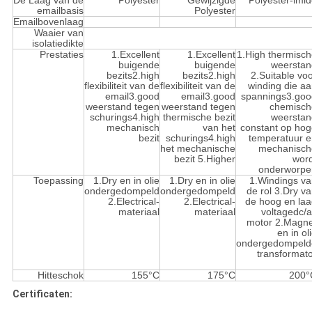
De Laag van de
Polyester
Gewijzigde
Polyester-imi
emailbasis
Polyester
Emailbovenlaag
Waaier van
isolatiedikte
Prestaties
1.Excellent
1.Excellent
1.High thermisc
buigende
buigende
weerstan
bezits2.high
bezits2.high
2.Suitable vo
flexibiliteit van de
flexibiliteit van de
winding die a
email3.good
email3.good
spannings3.goo
weerstand tegen
weerstand tegen
chemisch
schurings4.high
thermische bezit
weerstan
mechanisch
van het
constant op ho
bezit
schurings4.high
temperatuur e
het mechanische
mechanisch
bezit 5.Higher
word
onderworpe
Toepassing
1.Dry en in olie
1.Dry en in olie
1.Windings va
ondergedompeld
ondergedompeld
de rol 3.Dry v
2.Electrical-
2.Electrical-
de hoog en la
materiaal
materiaal
voltagedc/
motor 2.Magne
en in ol
ondergedompeld
transformat
Hitteschok
155°C
175°C
200°
Certificaten: