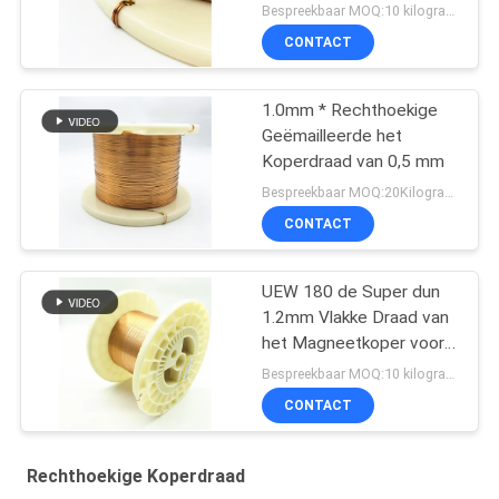
2.0*1.0mm
Bespreekbaar MOQ:10 kilogram/Kilogram
CONTACT
1.0mm * Rechthoekige
Geëmailleerde het
Koperdraad van 0,5 mm
Bespreekbaar MOQ:20Kilogram/Kilograms
CONTACT
UEW 180 de Super dun
1.2mm Vlakke Draad van
het Magneetkoper voor
het Winden
Bespreekbaar MOQ:10 kilogram/Kilogram
CONTACT
Rechthoekige Koperdraad