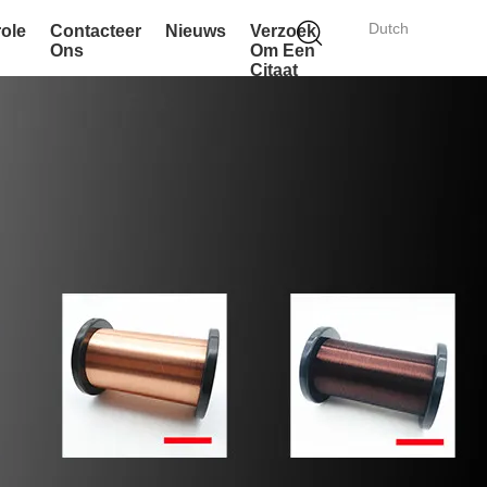
Dutch
role
Contacteer
Nieuws
Verzoek
Ons
Om Een
Citaat