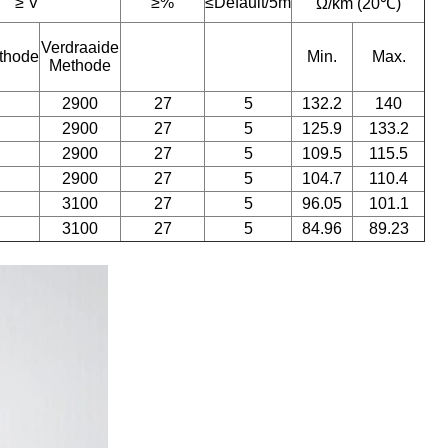
≥ V
≥%
≤Default/5m
Ω/km (20℃)
Verdraaide
thode
Min.
Max.
Methode
2900
27
5
132.2
140
2900
27
5
125.9
133.2
2900
27
5
109.5
115.5
2900
27
5
104.7
110.4
3100
27
5
96.05
101.1
3100
27
5
84.96
89.23