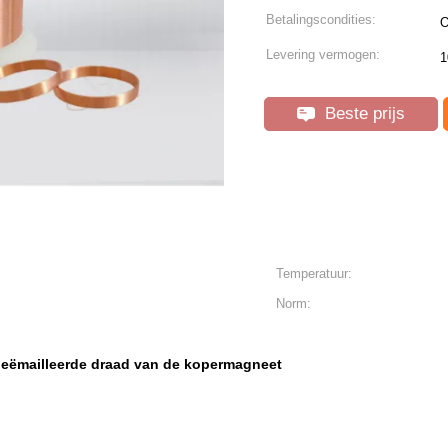
Betalingscondities:
O
Levering vermogen:
1
Beste prijs
Temperatuur:
Norm:
geëmailleerde draad van de kopermagneet