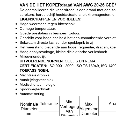
VAN DE HET KOPERdraad VAN AWG 20-26 GEË
De geëmailleerde die koperdraad is een draad met een zeer
sprekers, harde schijf hoofdactuators, elektromagneten, e
EIGENSCHAPPEN EN VOORDELEN:.
Hoge weerstand tegen hitteschok.
Op hoge temperatuur.
Goede prestaties in besnoeiing-door.
Geschikt voor hoge snelheid het geautomatiseerde verplet
Bekwaam directe las, zonder speldeprik te zijn.
Het weerstand biedende aan hoge frequentie, dragen, koe
Hoog analysevoltage, kleine diëlektrische verlieshoek.
Milieuvriendelijk.
UITVOERENDE NORMEN
: CEI, JIS EN NEMA.
CERTIFICATEN:
ISO 9001-2000, ISO TS 16949, ISO 140
TOEPASSINGEN:
Machtselektronika
Aandrijvingstechniek
Medische technologie
Spoorwegtechniek
Automatisering
Min.
Tolerantie
Ana
Nominale
Max.
Verhoging
Diameter
Algemene
van
mm
Diameter
Diameter