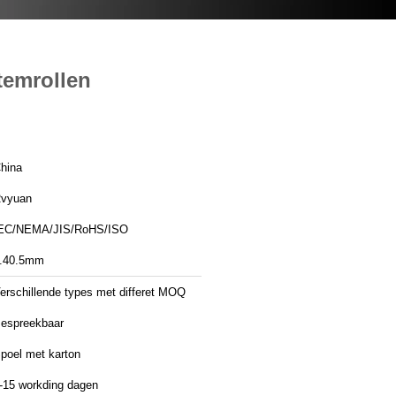
temrollen
hina
vyuan
EC/NEMA/JIS/RoHS/ISO
.40.5mm
erschillende types met differet MOQ
espreekbaar
poel met karton
-15 workding dagen