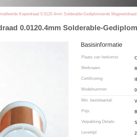
ëmailleerde Koperdraad 0.0120.4mm Solderable-Gediplomeerde Magneetdraad
rdraad 0.0120.4mm Solderable-Gediplo
Basisinformatie
Plaats van herkomst:
C
Merknaam:
Certificering:
I
Modelnummer:
0
Min. bestelaantal:
V
Prijs:
B
Verpakking Details:
S
Levertijd:
2