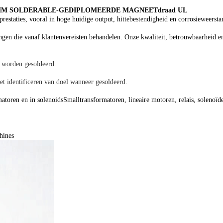
.4MM SOLDERABLE-GEDIPLOMEERDE MAGNEETdraad UL
prestaties, vooral in hoge huidige output, hittebestendigheid en corrosieweerst
ngen die vanaf klantenvereisten behandelen. Onze kwaliteit, betrouwbaarheid 
n worden gesoldeerd.
t identificeren van doel wanneer gesoldeerd.
matoren en in solenoidsSmalltransformatoren, lineaire motoren, relais, solenoïd
hines