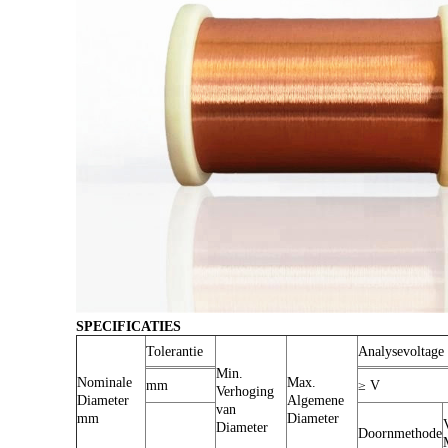
SPECIFICATIES
Tolerantie
Analysevoltage
Min.
Nominale
Max.
mm
≥ V
Verhoging
Diameter
Algemene
van
mm
Diameter
Diameter
Doornmethode