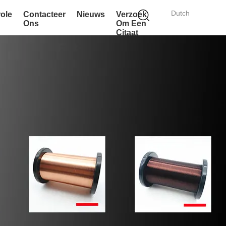
Dutch
role
Contacteer
Nieuws
Verzoek
Ons
Om Een
Citaat