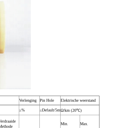
Verlenging
Pin Hole
Elektrische weerstand
≥%
≤Default/5m
Ω/km (20℃)
Verdraaide
Min.
Max.
Methode