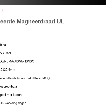
 UL
meerde Magneetdraad UL
hina
RVYUAN
EC/NEMA/JIS/RoHS/ISO
.0120.4mm
erschillende types met differet MOQ
espreekbaar
poel met karton
-15 workding dagen