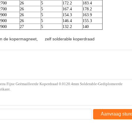
2700
26
5
172.2
183.4
2700
26
5
167.4
178.2
2900
26
5
154.3
163.9
2900
26
5
146.4
155.3
2900
27
5
132.2
140
an de kopermagneet
,
zelf solderable koperdraad
Aanvraag stur