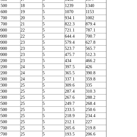
1500
18
5
1239
1340
1600
19
5
1070
1153
1700
20
5
934.1
1002
1700
21
5
822.3
879.4
2000
22
5
721.1
787.1
2000
22
5
644.4
700.7
2000
23
5
579.4
627.8
2000
23
5
523.7
565.7
2000
23
5
475.7
512.3
2200
23
5
434
466.2
2200
24
5
397.5
426
2200
24
5
365.5
390.8
2300
24
5
337.1
359.8
2300
25
5
309.6
335
2300
25
5
287.4
310.3
2300
25
5
267.6
288.2
2500
25
5
249.7
268.4
2500
25
5
233.5
250.6
2500
25
5
218.9
234.4
2500
25
5
212.1
227
2700
25
5
205.6
219.8
2700
25
5
193.5
206.6