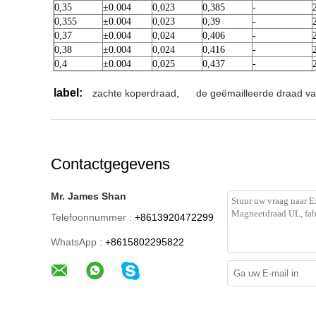
0,35
±0.004
0,023
0,385
-
0,355
±0.004
0,023
0,39
-
0,37
±0.004
0,024
0,406
-
0,38
±0.004
0,024
0,416
-
0,4
±0.004
0,025
0,437
-
label:
zachte koperdraad
,
de geëmailleerde draad v
Contactgegevens
Mr. James Shan
Telefoonnummer :
+8613920472299
WhatsApp :
+8615802295822