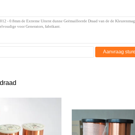
Aanvraag stur
rdraad