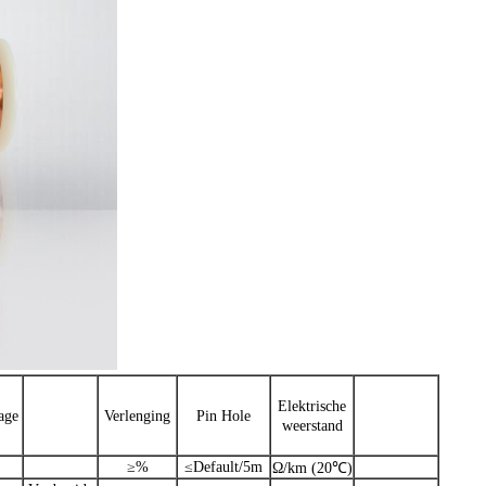
Elektrische
age
Verlenging
Pin Hole
weerstand
≥%
≤Default/5m
Ω/km (20℃)