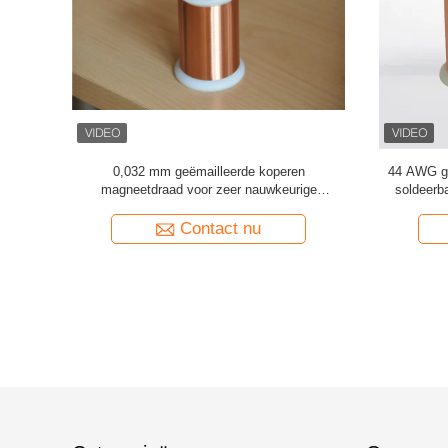
/180°C
0,032 mm geëmailleerde koperen
44 AWG ge
voor zeer
magneetdraad voor zeer nauwkeurige
soldeerba
e stof
stroomsensoren
Contact nu