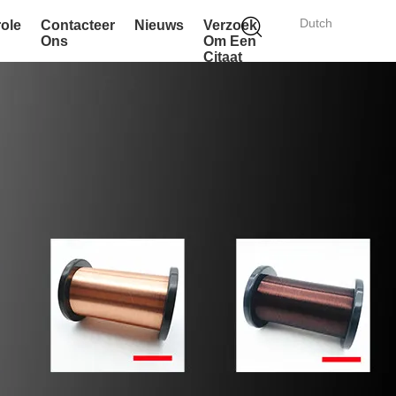
Dutch
role
Contacteer
Nieuws
Verzoek
Ons
Om Een
Citaat