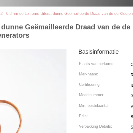
12 - 0.8mm de Extreme Uiterst dunne Geëmailleerde Draad van de de Kleure
st dunne Geëmailleerde Draad van de d
nerators
Basisinformatie
Plaats van herkomst:
C
Merknaam:
R
Certificering:
I
Modelnummer:
0
Min. bestelaantal:
V
Prijs:
B
Verpakking Details:
S