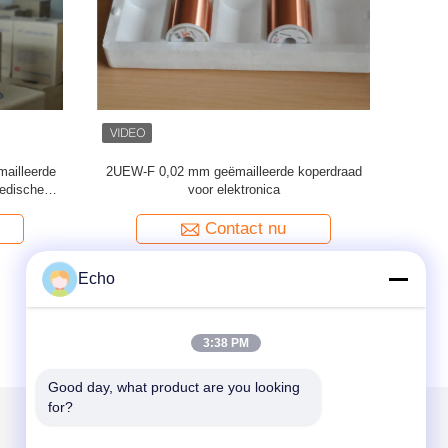
ailleerde
2UEW-F 0,02 mm geëmailleerde koperdraad
0.02mm Utr
edische
voor elektronica
Contact nu
Echo
3:38 PM
Good day, what product are you looking 
for?