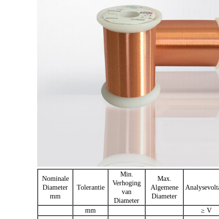
Min.
Nominale
Max.
Verhoging
Diameter
Tolerantie
Algemene
Analysevolt
van
mm
Diameter
Diameter
mm
≥ V