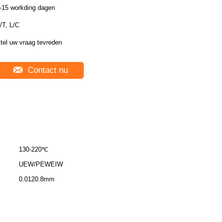
-15 workding dagen
/T, L/C
tel uw vraag tevreden
Contact nu
130-220℃
UEW/PEWEIW
0.0120.8mm