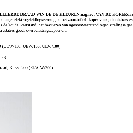
LLEERDE DRAAD VAN DE DE KLEURENmagneet VAN DE KOPERd
n hoger elektrogeleidingsvermogen met zuurstofvrij koper voor gebiedsbars we
s de koude weerstand, het bevriezen van agentenweerstand tegen stralingseigens
estaties goed, overbelastingscapaciteit.
/180 (UEW/130, UEW/155, UEW/180)
155)
raad, Klasse 200 (EI/AIW/200)