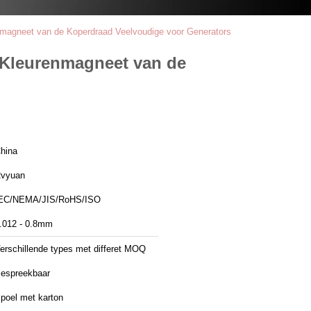
nmagneet van de Koperdraad Veelvoudige voor Generators
e Kleurenmagneet van de
hina
vyuan
EC/NEMA/JIS/RoHS/ISO
.012 - 0.8mm
erschillende types met differet MOQ
espreekbaar
poel met karton