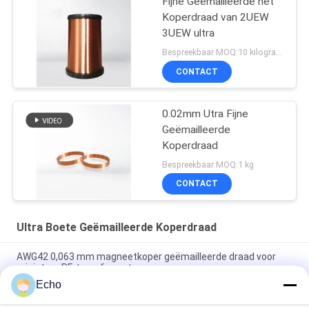
Fijne Geëmailleerde het
Koperdraad van 2UEW
3UEW ultra
Bespreekbaar MOQ:10 kilogram/Kilogram
CONTACT
0.02mm Utra Fijne
Geëmailleerde
Koperdraad
Bespreekbaar MOQ:1 kg
CONTACT
Ultra Boete Geëmailleerde Koperdraad
AWG42 0,063 mm magneetkoper geëmailleerde draad voor
miniatuur RF-transformatoren
Echo
Polyurethaan 0,06 mm 155°C/180°C geëmailleerde ronde
koperdraad voor zeer zuiver koper geïsoleerde vaste stof