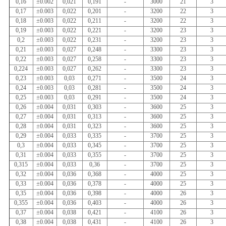
0,16
±0.002
0,021
0,191
-
3000
21
3
0,17
±0.003
0,022
0,201
-
3200
22
3
0,18
±0.003
0,022
0,211
-
3200
22
3
0,19
±0.003
0,022
0,221
-
3200
23
3
0,2
±0.003
0,022
0,231
-
3200
23
3
0,21
±0.003
0,027
0,248
-
3300
23
3
0,22
±0.003
0,027
0,258
-
3300
23
3
0,224
±0.003
0,027
0,262
-
3300
23
3
0,23
±0.003
0,03
0,271
-
3500
24
3
0,24
±0.003
0,03
0,281
-
3500
24
3
0,25
±0.003
0,03
0,291
-
3500
24
3
0,26
±0.004
0,031
0,303
-
3600
25
3
0,27
±0.004
0,031
0,313
-
3600
25
3
0,28
±0.004
0,031
0,323
-
3600
25
3
0,29
±0.004
0,033
0,335
-
3700
25
3
0,3
±0.004
0,033
0,345
-
3700
25
3
0,31
±0.004
0,033
0,355
-
3700
25
3
0,315
±0.004
0,033
0,36
-
3700
25
3
0,32
±0.004
0,036
0,368
-
4000
25
3
0,33
±0.004
0,036
0,378
-
4000
25
3
0,35
±0.004
0,036
0,398
-
4000
26
3
0,355
±0.004
0,036
0,403
-
4000
26
3
0,37
±0.004
0,038
0,421
-
4100
26
3
0,38
±0.004
0,038
0,431
-
4100
26
3