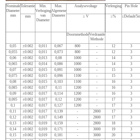
Nominale
Tolerantie
Min.
Max.
Analysevoltage
Verlenging
Pin Hole
Diameter
Verhoging
Algemene
mm
van
Diameter
mm
≥ V
≥%
≤Default/5
Diameter
Doornmethode
Verdraaide
Methode
0,05
±0.002
0,011
0,067
800
-
12
3
0,055
±0.002
0,011
0,073
800
-
12
3
0,06
±0.002
0,013
0,08
1000
-
14
3
0,065
±0.002
0,014
0,086
1000
-
14
3
0,07
±0.002
0,015
0,091
1000
-
15
3
0,075
±0.002
0,015
0,096
1100
-
15
3
0,08
±0.002
0,015
0,103
1100
-
16
3
0,085
±0.002
0,017
0,11
1200
-
16
3
0,09
±0.002
0,017
0,114
1200
-
16
3
0,095
±0.002
0,017
0,12
1200
-
17
3
0,1
±0.002
0,017
0,127
1200
-
17
3
0,11
±0.002
0,017
0,139
-
2800
17
3
0,12
±0.002
0,017
0,149
-
2800
17
3
0,13
±0.002
0,019
0,159
-
2800
18
3
0,14
±0.002
0,019
0,171
-
3000
19
3
0,15
±0.002
0,019
0,181
-
3000
20
3