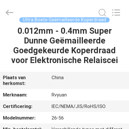
Ruiyuan
Electric
Material
Co,.Ltd.
All
Ultra Boete Geëmailleerde Koperdraad
Rights
Reserved.
0.012mm - 0.4mm Super
HUIS
Dunne Geëmailleerde
PRODUCTEN
Goedgekeurde Koperdraad
voor Elektronische Relaiscei
VIDEOS
Plaats van
China
herkomst:
ONGEVEER
ONS
Merknaam:
Rvyuan
Certificering:
IEC/NEMA/JIS/RoHS/ISO
FABRIEKSREIS
Modelnummer:
26-56