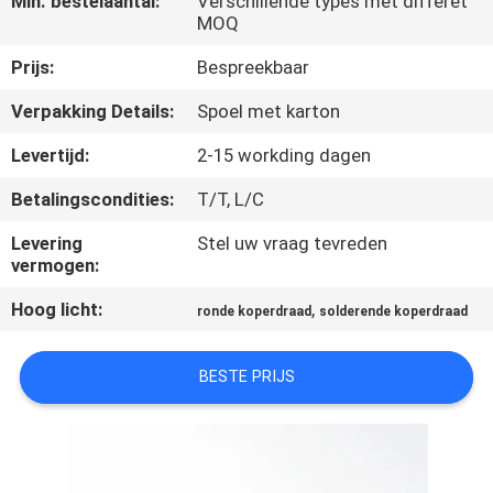
Min. bestelaantal:
Verschillende types met differet
KWALITEITSCONTROLE
MOQ
Prijs:
Bespreekbaar
CONTACTEER
Verpakking Details:
Spoel met karton
ONS
Levertijd:
2-15 workding dagen
NIEUWS
Betalingscondities:
T/T, L/C
Levering
Stel uw vraag tevreden
VERZOEK
vermogen:
OM EEN
Hoog licht:
,
ronde koperdraad
solderende koperdraad
CITAAT
BESTE PRIJS
SITEMAP
PRIVACY