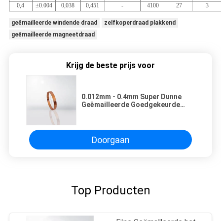
0,4
±0.004
0,038
0,451
-
4100
27
3
geëmailleerde windende draad
zelfkoperdraad plakkend
geëmailleerde magneetdraad
Krijg de beste prijs voor
0.012mm - 0.4mm Super Dunne
Geëmailleerde Goedgekeurde
Koperdraad voor Elektronische
Relaiscei
Doorgaan
Top Producten