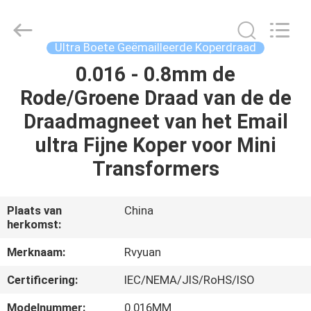
Ruiyuan
Electric
Material
Co,.Ltd.
All
Ultra Boete Geëmailleerde Koperdraad
Rights
Reserved.
0.016 - 0.8mm de
HUIS
Rode/Groene Draad van de de
PRODUCTEN
Draadmagneet van het Email
ultra Fijne Koper voor Mini
VIDEOS
Transformers
ONGEVEER
Plaats van
China
herkomst:
ONS
Merknaam:
Rvyuan
FABRIEKSREIS
Certificering:
IEC/NEMA/JIS/RoHS/ISO
Modelnummer:
0.016MM