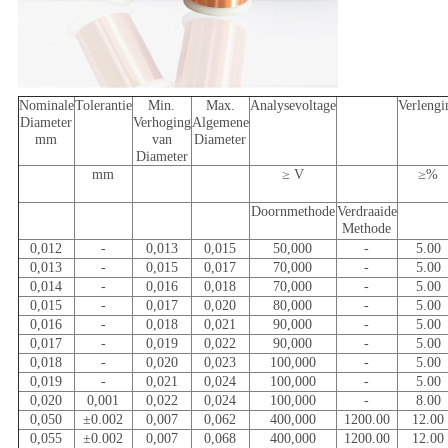
Nominale
Tolerantie
Min.
Max.
Analysevoltage
Verlengi
Diameter
Verhoging
Algemene
mm
van
Diameter
Diameter
mm
≥ V
≥%
Doornmethode
Verdraaide
Methode
0,012
-
0,013
0,015
50,000
-
5.00
0,013
-
0,015
0,017
70,000
-
5.00
0,014
-
0,016
0,018
70,000
-
5.00
0,015
-
0,017
0,020
80,000
-
5.00
0,016
-
0,018
0,021
90,000
-
5.00
0,017
-
0,019
0,022
90,000
-
5.00
0,018
-
0,020
0,023
100,000
-
5.00
0,019
-
0,021
0,024
100,000
-
5.00
0,020
0,001
0,022
0,024
100,000
-
8.00
0,050
±0.002
0,007
0,062
400,000
1200.00
12.00
0,055
±0.002
0,007
0,068
400,000
1200.00
12.00