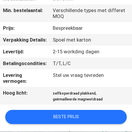
KWALITEITSCONTROLE
Min. bestelaantal:
Verschillende types met differet
MOQ
CONTACTEER
Prijs:
Bespreekbaar
ONS
Verpakking Details:
Spoel met karton
NIEUWS
Levertijd:
2-15 workding dagen
Betalingscondities:
T/T, L/C
VERZOEK
Levering
Stel uw vraag tevreden
OM EEN
vermogen:
CITAAT
Hoog licht:
,
zelfkoperdraad plakkend
geëmailleerde magneetdraad
SITEMAP
BESTE PRIJS
PRIVACY