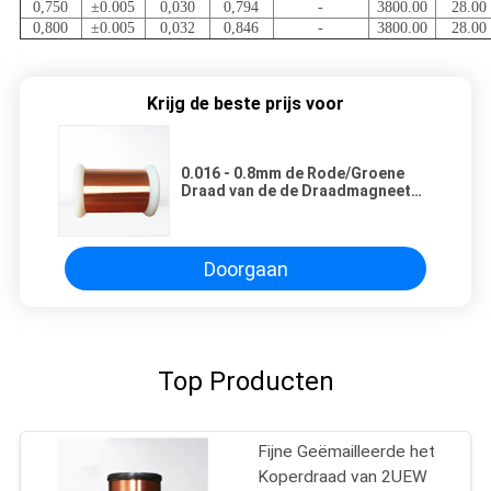
0,750
±0.005
0,030
0,794
-
3800.00
28.00
0,800
±0.005
0,032
0,846
-
3800.00
28.00
Krijg de beste prijs voor
0.016 - 0.8mm de Rode/Groene
Draad van de de Draadmagneet
van het Email ultra Fijne Koper
voor Mini Transformers
Doorgaan
Top Producten
Fijne Geëmailleerde het
Koperdraad van 2UEW