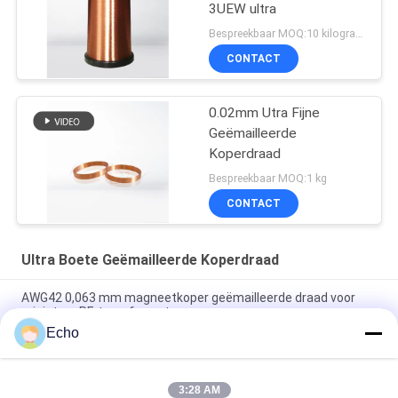
3UEW ultra
Bespreekbaar MOQ:10 kilogram/Kilogram
CONTACT
0.02mm Utra Fijne
Geëmailleerde
Koperdraad
Bespreekbaar MOQ:1 kg
CONTACT
Ultra Boete Geëmailleerde Koperdraad
AWG42 0,063 mm magneetkoper geëmailleerde draad voor
miniatuur RF-transformatoren
Echo
Polyurethaan 0,06 mm 155°C/180°C geëmailleerde ronde
koperdraad voor zeer zuiver koper geïsoleerde vaste stof
3:28 AM