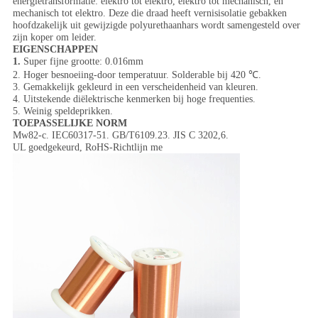
energietransformatie: elektro tot elektro, elektro tot mechanisch, en
mechanisch tot elektro. Deze die draad heeft vernisisolatie gebakken
hoofdzakelijk uit gewijzigde polyurethaanhars wordt samengesteld over
zijn koper om leider.
EIGENSCHAPPEN
1.
Super fijne grootte: 0.016mm
2. Hoger besnoeiing-door temperatuur. Solderable bij 420 ℃.
3. Gemakkelijk gekleurd in een verscheidenheid van kleuren.
4. Uitstekende diëlektrische kenmerken bij hoge frequenties.
5. Weinig speldeprikken.
TOEPASSELIJKE NORM
Mw82-c. IEC60317-51. GB/T6109.23. JIS C 3202,6.
UL goedgekeurd, RoHS-Richtlijn me