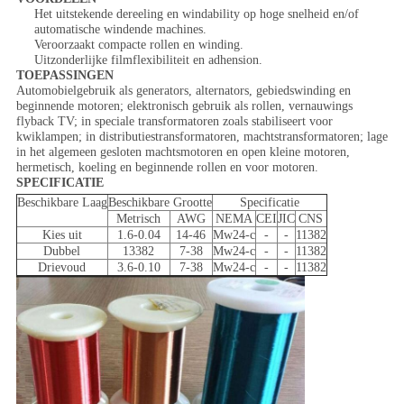
Het uitstekende dereeling en windability op hoge snelheid en/of
automatische windende machines.
Veroorzaakt compacte rollen en winding.
Uitzonderlijke filmflexibiliteit en adhension.
TOEPASSINGEN
Automobielgebruik als generators, alternators, gebiedswinding en
beginnende motoren; elektronisch gebruik als rollen, vernauwings
flyback TV; in speciale transformatoren zoals stabiliseert voor
kwiklampen; in distributiestransformatoren, machtstransformatoren; lage
in het algemeen gesloten machtsmotoren en open kleine motoren,
hermetisch, koeling en beginnende rollen en voor motoren.
SPECIFICATIE
Beschikbare Laag
Beschikbare Grootte
Specificatie
Metrisch
AWG
NEMA
CEI
JIC
CNS
Kies uit
1.6-0.04
14-46
Mw24-c
-
-
11382
Dubbel
13382
7-38
Mw24-c
-
-
11382
Drievoud
3.6-0.10
7-38
Mw24-c
-
-
11382