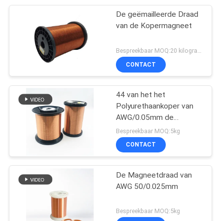
De geëmailleerde Draad
van de Kopermagneet
Bespreekbaar MOQ:20 kilogram/Kilogram
CONTACT
44 van het het
Polyurethaankoper van
AWG/0.05mm de
Magneetdraad
Bespreekbaar MOQ:5kg
CONTACT
De Magneetdraad van
AWG 50/0.025mm
Bespreekbaar MOQ:5kg