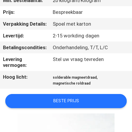
Min. bestelaantal:
20 kilogram/Kilogram
KWALITEITSCONTROLE
Prijs:
Bespreekbaar
CONTACTEER
Verpakking Details:
Spoel met karton
ONS
Levertijd:
2-15 workding dagen
Betalingscondities:
Onderhandeling, T/T, L/C
NIEUWS
Levering
Stel uw vraag tevreden
vermogen:
VERZOEK
Hoog licht:
,
OM EEN
solderable magneetdraad
magnetische roldraad
CITAAT
BESTE PRIJS
SITEMAP
PRIVACY