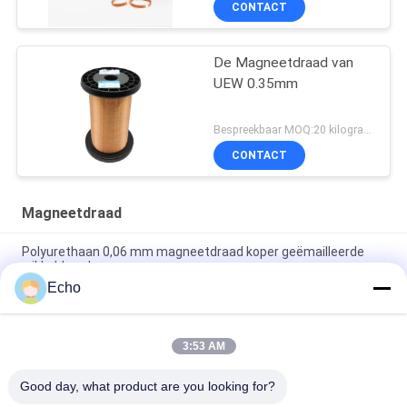
CONTACT
De Magneetdraad van
UEW 0.35mm
Bespreekbaar MOQ:20 kilogram/Kilogram
CONTACT
Magneetdraad
Polyurethaan 0,06 mm magneetdraad koper geëmailleerde
wikkeldraad
Echo
0.15mm gelaagd koperen wikkeldraad gelaagd draad
meetgrafiek
3:53 AM
de 0.036mm Geëmailleerde Draad van de Kopermagneet voor
Horloge/Rollen
Good day, what product are you looking for?