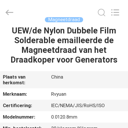
Ruiyuan
Electric
Material
Co,.Ltd.
All
Magneetdraad
Rights
Reserved.
UEW/de Nylon Dubbele Film
HUIS
Solderable emailleerde de
PRODUCTEN
Magneetdraad van het
Draadkoper voor Generators
VIDEOS
Plaats van
China
herkomst:
ONGEVEER
ONS
Merknaam:
Rvyuan
Certificering:
IEC/NEMA/JIS/RoHS/ISO
FABRIEKSREIS
Modelnummer:
0.0120.8mm