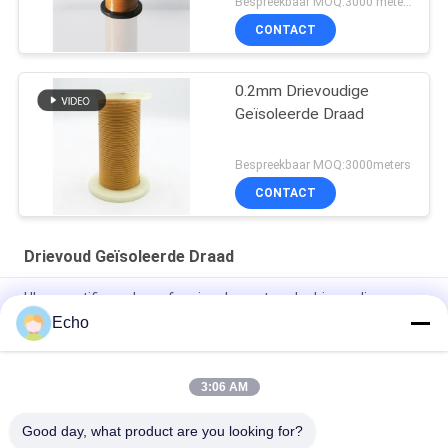
Bespreekbaar MOQ:3000 meters
CONTACT
0.2mm Drievoudige
Geïsoleerde Draad
Bespreekbaar MOQ:3000meters
CONTACT
Drievoud Geïsoleerde Draad
UL-gecertificeerde professionele gestrande drievoudig
geïsoleerde draadkoperwikkeldraad TIW voor transformatoren
Echo
Drievoudig geïsoleerde draad 0,15 mm geïsoleerde TIW-draad
3:06 AM
TIW-B/F drievoudige geïsoleerde draad 0,15 mm geïsoleerde
TIW-draad voor transformator
Good day, what product are you looking for?