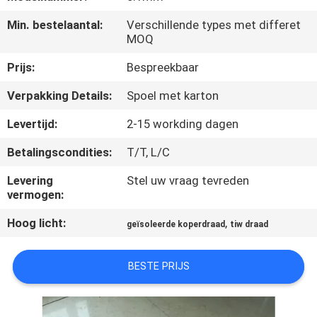
KWALITEITSCONTROLE
Min. bestelaantal:
Verschillende types met differet
MOQ
CONTACTEER
Prijs:
Bespreekbaar
ONS
Verpakking Details:
Spoel met karton
NIEUWS
Levertijd:
2-15 workding dagen
Betalingscondities:
T/T, L/C
VERZOEK
Levering
Stel uw vraag tevreden
OM EEN
vermogen:
CITAAT
Hoog licht:
,
geïsoleerde koperdraad
tiw draad
SITEMAP
BESTE PRIJS
PRIVACY