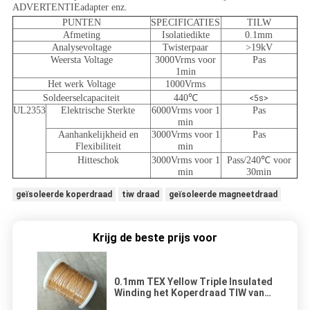
ADVERTENTIEadapter enz.
PUNTEN
SPECIFICATIES
TILW
Afmeting
Isolatiedikte
0.1mm
Analysevoltage
Twisterpaar
>19kV
Weersta Voltage
3000Vrms voor
Pas
1min
Het werk Voltage
1000Vrms
Soldeerselcapaciteit
440℃
<5s>
UL2353
Elektrische Sterkte
6000Vrms voor 1
Pas
min
Aanhankelijkheid en
3000Vrms voor 1
Pas
Flexibiliteit
min
Hitteschok
3000Vrms voor 1
Pass/240℃ voor
min
30min
geïsoleerde koperdraad
tiw draad
geïsoleerde magneetdraad
Krijg de beste prijs voor
0.1mm TEX Yellow Triple Insulated
Winding het Koperdraad TIW van
de Draad Fijne Magneet voor