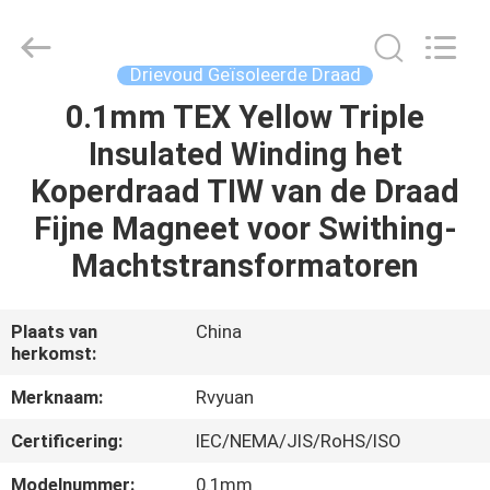
Ruiyuan
Electric
Material
Co,.Ltd.
All
Drievoud Geïsoleerde Draad
Rights
Reserved.
0.1mm TEX Yellow Triple
HUIS
Insulated Winding het
PRODUCTEN
Koperdraad TIW van de Draad
Fijne Magneet voor Swithing-
VIDEOS
Machtstransformatoren
ONGEVEER
Plaats van
China
herkomst:
ONS
Merknaam:
Rvyuan
FABRIEKSREIS
Certificering:
IEC/NEMA/JIS/RoHS/ISO
Modelnummer:
0.1mm