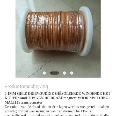
POLICY
Productomschrijving
0.1MM GELE DRIEVOUDIGE GEÏSOLEERDE WINDENDE HET
KOPERdraad TIW VAN DE DRAADmagneet VOOR SWITHING-
MACHTStransformator
De isolatie van de draad, die uit drie lagen wordt samengesteld, isoleert
volledig primair van secundair van transformerThe TIW is
geclassificeerd als draad met drie-gelaagde, versterkte isolatie zoals die