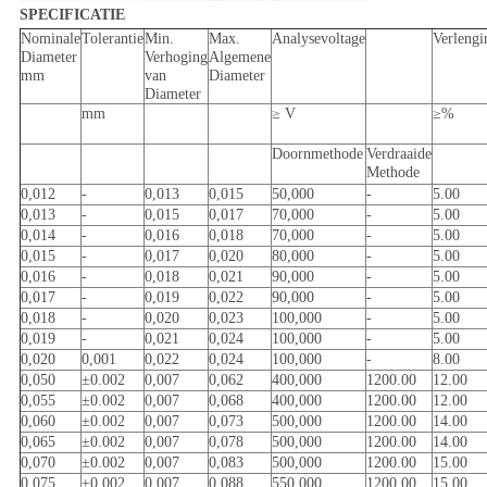
SPECIFICATIE
Nominale
Tolerantie
Min.
Max.
Analysevoltage
Verlengi
Diameter
Verhoging
Algemene
mm
van
Diameter
Diameter
mm
≥ V
≥%
Doornmethode
Verdraaide
Methode
0,012
-
0,013
0,015
50,000
-
5.00
0,013
-
0,015
0,017
70,000
-
5.00
0,014
-
0,016
0,018
70,000
-
5.00
0,015
-
0,017
0,020
80,000
-
5.00
0,016
-
0,018
0,021
90,000
-
5.00
0,017
-
0,019
0,022
90,000
-
5.00
0,018
-
0,020
0,023
100,000
-
5.00
0,019
-
0,021
0,024
100,000
-
5.00
0,020
0,001
0,022
0,024
100,000
-
8.00
0,050
±0.002
0,007
0,062
400,000
1200.00
12.00
0,055
±0.002
0,007
0,068
400,000
1200.00
12.00
0,060
±0.002
0,007
0,073
500,000
1200.00
14.00
0,065
±0.002
0,007
0,078
500,000
1200.00
14.00
0,070
±0.002
0,007
0,083
500,000
1200.00
15.00
0,075
±0.002
0,007
0,088
550,000
1200.00
15.00