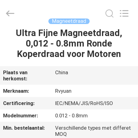
Ruiyuan
Electric
Material
Co,.Ltd.
All
Magneetdraad
Rights
Reserved.
Ultra Fijne Magneetdraad,
HUIS
0,012 - 0.8mm Ronde
PRODUCTEN
Koperdraad voor Motoren
VIDEOS
Plaats van
China
herkomst:
ONGEVEER
Merknaam:
Rvyuan
ONS
Certificering:
IEC/NEMA/JIS/RoHS/ISO
Modelnummer:
0.012 - 0.8mm
FABRIEKSREIS
Min. bestelaantal:
Verschillende types met differet
MOQ