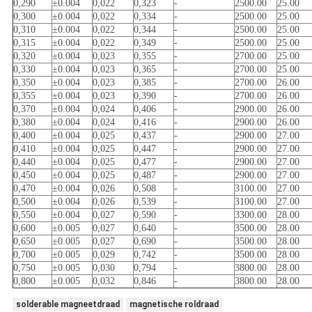
0,290
±0.004
0,022
0,323
-
2500.00
25.00
0,300
±0.004
0,022
0,334
-
2500.00
25.00
0,310
±0.004
0,022
0,344
-
2500.00
25.00
0,315
±0.004
0,022
0,349
-
2500.00
25.00
0,320
±0.004
0,023
0,355
-
2700.00
25.00
0,330
±0.004
0,023
0,365
-
2700.00
25.00
0,350
±0.004
0,023
0,385
-
2700.00
26.00
0,355
±0.004
0,023
0,390
-
2700.00
26.00
0,370
±0.004
0,024
0,406
-
2900.00
26.00
0,380
±0.004
0,024
0,416
-
2900.00
26.00
0,400
±0.004
0,025
0,437
-
2900.00
27.00
0,410
±0.004
0,025
0,447
-
2900.00
27.00
0,440
±0.004
0,025
0,477
-
2900.00
27.00
0,450
±0.004
0,025
0,487
-
2900.00
27.00
0,470
±0.004
0,026
0,508
-
3100.00
27.00
0,500
±0.004
0,026
0,539
-
3100.00
27.00
0,550
±0.004
0,027
0,590
-
3300.00
28.00
0,600
±0.005
0,027
0,640
-
3500.00
28.00
0,650
±0.005
0,027
0,690
-
3500.00
28.00
0,700
±0.005
0,029
0,742
-
3500.00
28.00
0,750
±0.005
0,030
0,794
-
3800.00
28.00
0,800
±0.005
0,032
0,846
-
3800.00
28.00
solderable magneetdraad
magnetische roldraad