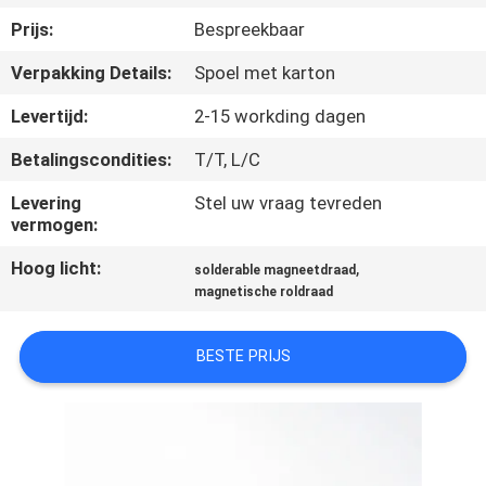
KWALITEITSCONTROLE
Prijs:
Bespreekbaar
Verpakking Details:
Spoel met karton
CONTACTEER
ONS
Levertijd:
2-15 workding dagen
Betalingscondities:
T/T, L/C
NIEUWS
Levering
Stel uw vraag tevreden
vermogen:
VERZOEK
Hoog licht:
,
solderable magneetdraad
OM EEN
magnetische roldraad
CITAAT
BESTE PRIJS
SITEMAP
PRIVACY