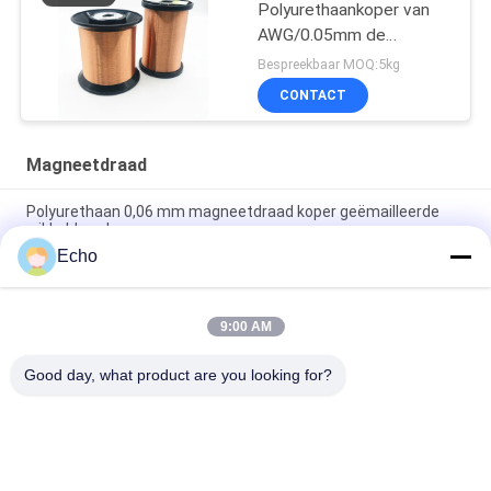
Polyurethaankoper van
AWG/0.05mm de
Magneetdraad
Bespreekbaar MOQ:5kg
CONTACT
Magneetdraad
Polyurethaan 0,06 mm magneetdraad koper geëmailleerde
wikkeldraad
Echo
0.15mm gelaagd koperen wikkeldraad gelaagd draad
meetgrafiek
9:00 AM
de 0.036mm Geëmailleerde Draad van de Kopermagneet voor
Horloge/Rollen
Good day, what product are you looking for?
populaire categorieën
Alle
Geëmailleerde 
Rechthoekige 