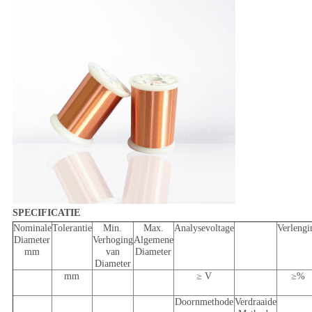
SPECIFICATIE
Nominale
Tolerantie
Min.
Max.
Analysevoltage
Verlengi
Diameter
Verhoging
Algemene
mm
van
Diameter
Diameter
mm
≥ V
≥%
Doornmethode
Verdraaide