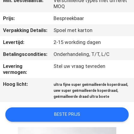
Min. bestelaantal:
Verschillende types met differet
KWALITEITSCONTROLE
MOQ
Prijs:
Bespreekbaar
CONTACTEER
Verpakking Details:
Spoel met karton
ONS
Levertijd:
2-15 workding dagen
NIEUWS
Betalingscondities:
Onderhandeling, T/T, L/C
Levering
Stel uw vraag tevreden
VERZOEK
vermogen:
OM EEN
Hoog licht:
,
ultra fijne super geëmailleerde koperdraad
CITAAT
,
uew super geëmailleerde koperdraad
geëmailleerde draad ultra boete
SITEMAP
BESTE PRIJS
PRIVACY