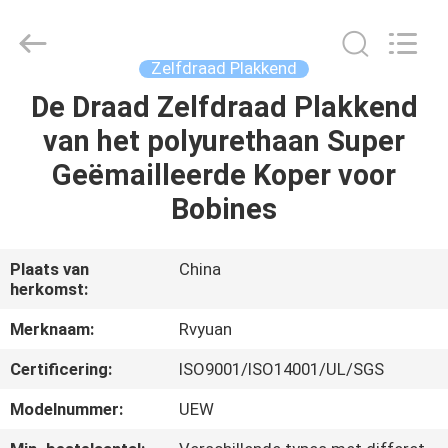
Ruiyuan
Electric
Material
Co,.Ltd.
All
Zelfdraad Plakkend
Rights
Reserved.
De Draad Zelfdraad Plakkend
HUIS
van het polyurethaan Super
PRODUCTEN
Geëmailleerde Koper voor
Bobines
VIDEOS
Plaats van
China
herkomst:
ONGEVEER
ONS
Merknaam:
Rvyuan
Certificering:
ISO9001/ISO14001/UL/SGS
FABRIEKSREIS
Modelnummer:
UEW