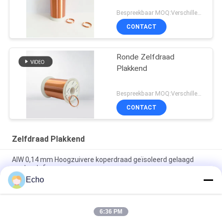
Bespreekbaar MOQ:Verschillende types met differet MOQ
CONTACT
Ronde Zelfdraad
Plakkend
Bespreekbaar MOQ:Verschillende types met differet MOQ
CONTACT
Zelfdraad Plakkend
AIW 0,14 mm Hoogzuivere koperdraad geïsoleerd gelaagd
vaste stof
Echo
AIW220 0,14 mm koperdraad met warm windglazuur voor
elektrische apparatuur
6:36 PM
Gauge 35 AWG Emailleed koperdraad zelfklevend