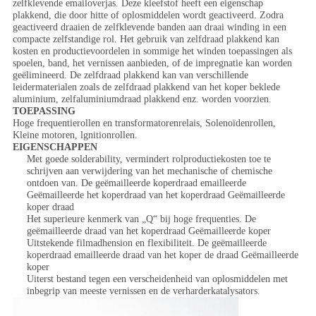
zelfklevende emailoverjas. Deze kleefstof heeft een eigenschap
plakkend, die door hitte of oplosmiddelen wordt geactiveerd. Zodra
geactiveerd draaien de zelfklevende banden aan draai winding in een
compacte zelfstandige rol. Het gebruik van zelfdraad plakkend kan
kosten en productievoordelen in sommige het winden toepassingen als
spoelen, band, het vernissen aanbieden, of de impregnatie kan worden
geëlimineerd. De zelfdraad plakkend kan van verschillende
leidermaterialen zoals de zelfdraad plakkend van het koper beklede
aluminium, zelfaluminiumdraad plakkend enz. worden voorzien.
TOEPASSING
Hoge frequentierollen en transformatorenrelais, Solenoïdenrollen,
Kleine motoren, lgnitionrollen.
EIGENSCHAPPEN
Met goede solderability, vermindert rolproductiekosten toe te
schrijven aan verwijdering van het mechanische of chemische
ontdoen van. De geëmailleerde koperdraad emailleerde
Geëmailleerde het koperdraad van het koperdraad Geëmailleerde
koper draad
Het superieure kenmerk van „Q“ bij hoge frequenties. De
geëmailleerde draad van het koperdraad Geëmailleerde koper
Uitstekende filmadhension en flexibiliteit. De geëmailleerde
koperdraad emailleerde draad van het koper de draad Geëmailleerde
koper
Uiterst bestand tegen een verscheidenheid van oplosmiddelen met
inbegrip van meeste vernissen en de verharderkatalysators.