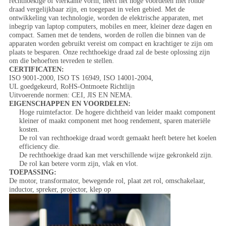
rechthoekige of vierkante vorm, heeft het hoge voordelen met ronde
draad vergelijkbaar zijn, en toegepast in velen gebied. Met de
ontwikkeling van technologie, worden de elektrische apparaten, met
inbegrip van laptop computers, mobiles en meer, kleiner deze dagen en
compact. Samen met de tendens, worden de rollen die binnen van de
apparaten worden gebruikt vereist om compact en krachtiger te zijn om
plaats te besparen. Onze rechthoekige draad zal de beste oplossing zijn
om die behoeften tevreden te stellen.
CERTIFICATEN:
ISO 9001-2000, ISO TS 16949, ISO 14001-2004,
UL goedgekeurd, RoHS-Ontmoete Richtlijn
Uitvoerende normen: CEI, JIS EN NEMA.
EIGENSCHAPPEN EN VOORDELEN:
Hoge ruimtefactor. De hogere dichtheid van leider maakt component
kleiner of maakt component met hoog rendement, sparen materiële
kosten.
De rol van rechthoekige draad wordt gemaakt heeft betere het koelen
efficiency die.
De rechthoekige draad kan met verschillende wijze gekronkeld zijn.
De rol kan betere vorm zijn, vlak en vlot.
TOEPASSING:
De motor, transformator, bewegende rol, plaat zet rol, omschakelaar,
inductor, spreker, projector, klep op