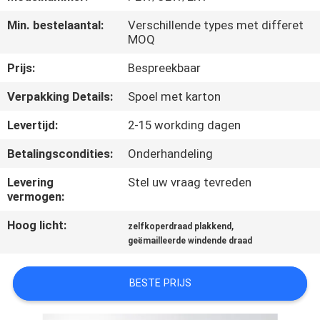
KWALITEITSCONTROLE
Min. bestelaantal:
Verschillende types met differet
MOQ
CONTACTEER
Prijs:
Bespreekbaar
ONS
Verpakking Details:
Spoel met karton
NIEUWS
Levertijd:
2-15 workding dagen
Betalingscondities:
Onderhandeling
VERZOEK
Levering
Stel uw vraag tevreden
OM EEN
vermogen:
CITAAT
Hoog licht:
,
zelfkoperdraad plakkend
geëmailleerde windende draad
SITEMAP
BESTE PRIJS
PRIVACY