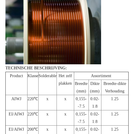
TECHNISCHE BESCHRIJVING:
Product
Klasse
Solderable
Het zelf
Assortiment
plakken
Breedte
Dikte
Breedte-dikte
(mm)
(mm)
Verhouding
AIWJ
220℃
x
x
0,155-
0.02-
1.25
-7.5
1.8
EI/AIWJ
220℃
x
x
0,155-
0.02-
1.25
-7.5
1.8
EI/AIWJ
200℃
x
x
0,155-
0.02-
1.25