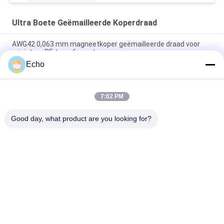
Ultra Boete Geëmailleerde Koperdraad
AWG42 0,063 mm magneetkoper geëmailleerde draad voor
miniatuur RF-transformatoren
Echo
Polyurethaan 0,06 mm 155°C/180°C geëmailleerde ronde
koperdraad voor zeer zuiver koper geïsoleerde vaste stof
7:02 PM
0,032 mm geëmailleerde koperen magneetdraad voor zeer
nauwkeurige stroomsensoren
Good day, what product are you looking for?
populaire categorieën
Alle
Geëmailleerde 
Rechthoekige 
Koperdraad
Koperdraad
Ultra Boete 
Magneetdraad
Geëmailleerde 
Koperdraad