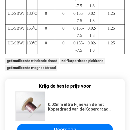
-7.5
1.8
UE/SBWJ
180℃
0
0
0,155-
0.02-
1.25
-7.5
1.8
UE/SBWJ
155℃
0
0
0,155-
0.02-
1.25
-7.5
1.8
UE/SBWJ
130℃
0
0
0,155-
0.02-
1.25
-7.5
1.8
geëmailleerde windende draad
zelfkoperdraad plakkend
geëmailleerde magneetdraad
Krijg de beste prijs voor
0.02mm ultra Fijne van de het
Koperdraad van de Koperdraad
Rechthoekige Vlakke het Email
Zelfdraad Plakkend
Doorgaan