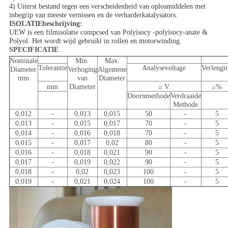
4) Uiterst bestand tegen een verscheidenheid van oplosmiddelen met
inbegrip van meeste vernissen en de verharderkatalysators.
ISOLATIEbeschrijving:
UEW is een filmisolatie compcsed van Polyisocy -polyisocy-anate &
Polyol. Het wordt wijd gebruikt in rollen en motorwinding.
SPECIFICATIE
Nominale
Min.
Max.
Tolerantie
Analysevoltage
Verlengi
Diameter
Verhoging
Algemene
mm
van
Diameter
mm
Diameter
≥ V
≥%
Doornmethode
Verdraaide
Methode
0,012
-
0,013
0,015
50
-
5
0,013
-
0,015
0,017
70
-
5
0,014
-
0,016
0,018
70
-
5
0,015
-
0,017
0,02
80
-
5
0,016
-
0,018
0,021
90
-
5
0,017
-
0,019
0,022
90
-
5
0,018
-
0,02
0,023
100
-
5
0,019
-
0,021
0,024
100
-
5