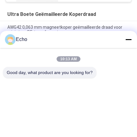
Ultra Boete Geëmailleerde Koperdraad
AWG42 0,063 mm magneetkoper geëmailleerde draad voor
miniatuur RF-transformatoren
Echo
Polyurethaan 0,06 mm 155°C/180°C geëmailleerde ronde
koperdraad voor zeer zuiver koper geïsoleerde vaste stof
10:13 AM
0,032 mm geëmailleerde koperen magneetdraad voor zeer
nauwkeurige stroomsensoren
Good day, what product are you looking for?
populaire categorieën
Alle
Geëmailleerde 
Rechthoekige 
Koperdraad
Koperdraad
Ultra Boete 
Magneetdraad
Geëmailleerde 
Koperdraad