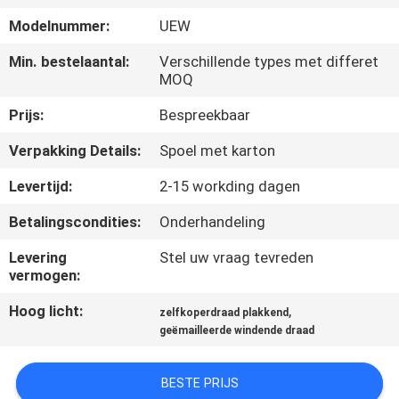
KWALITEITSCONTROLE
Modelnummer:
UEW
CONTACTEER
Min. bestelaantal:
Verschillende types met differet
MOQ
ONS
Prijs:
Bespreekbaar
NIEUWS
Verpakking Details:
Spoel met karton
Levertijd:
2-15 workding dagen
VERZOEK
Betalingscondities:
Onderhandeling
OM EEN
Levering
Stel uw vraag tevreden
CITAAT
vermogen:
Hoog licht:
,
zelfkoperdraad plakkend
SITEMAP
geëmailleerde windende draad
PRIVACY
BESTE PRIJS