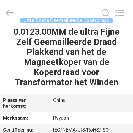
Ruiyuan
Electric
Material
Co,.Ltd.
All
Ultra Boete Geëmailleerde Koperdraad
Rights
Reserved.
0.0123.00MM de ultra Fijne
HUIS
Zelf Geëmailleerde Draad
PRODUCTEN
Plakkend van het de
Magneetkoper van de
VIDEOS
Koperdraad voor
Transformator het Winden
ONGEVEER
ONS
Plaats van
China
herkomst:
FABRIEKSREIS
Merknaam:
Rvyuan
Certificering:
IEC/NEMA/JIS/RoHS/ISO