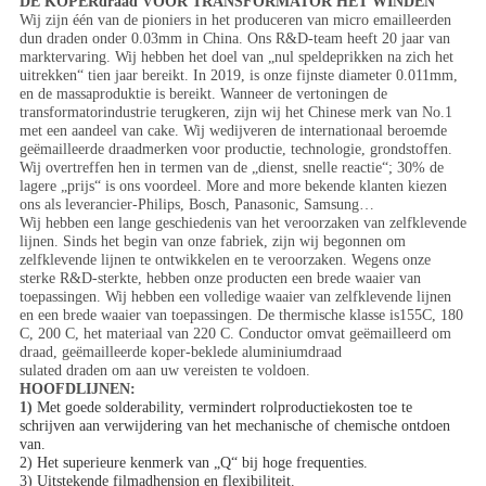
DE KOPERdraad VOOR TRANSFORMATOR HET WINDEN
Wij zijn één van de pioniers in het produceren van micro emailleerden
dun draden onder 0.03mm in China. Ons R&D-team heeft 20 jaar van
marktervaring. Wij hebben het doel van „nul speldeprikken na zich het
uitrekken“ tien jaar bereikt. In 2019, is onze fijnste diameter 0.011mm,
en de massaproduktie is bereikt. Wanneer de vertoningen de
transformatorindustrie terugkeren, zijn wij het Chinese merk van No.1
met een aandeel van cake. Wij wedijveren de internationaal beroemde
geëmailleerde draadmerken voor productie, technologie, grondstoffen.
Wij overtreffen hen in termen van de „dienst, snelle reactie“; 30% de
lagere „prijs“ is ons voordeel. More and more bekende klanten kiezen
ons als leverancier-Philips, Bosch, Panasonic, Samsung…
Wij hebben een lange geschiedenis van het veroorzaken van zelfklevende
lijnen. Sinds het begin van onze fabriek, zijn wij begonnen om
zelfklevende lijnen te ontwikkelen en te veroorzaken. Wegens onze
sterke R&D-sterkte, hebben onze producten een brede waaier van
toepassingen. Wij hebben een volledige waaier van zelfklevende lijnen
en een brede waaier van toepassingen. De thermische klasse is155C, 180
C, 200 C, het materiaal van 220 C. Conductor omvat geëmailleerd om
draad, geëmailleerde koper-beklede aluminiumdraad
sulated draden om aan uw vereisten te voldoen.
HOOFDLIJNEN:
1)
Met goede solderability, vermindert rolproductiekosten toe te
schrijven aan verwijdering van het mechanische of chemische ontdoen
van.
2) Het superieure kenmerk van „Q“ bij hoge frequenties.
3) Uitstekende filmadhension en flexibiliteit.