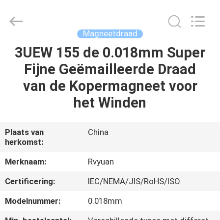
Ruiyuan
Electric
Material
Co,.Ltd.
All
Magneetdraad
Rights
Reserved.
3UEW 155 de 0.018mm Super
HUIS
Fijne Geëmailleerde Draad
PRODUCTEN
van de Kopermagneet voor
het Winden
VIDEOS
Plaats van
China
herkomst:
ONGEVEER
ONS
Merknaam:
Rvyuan
Certificering:
IEC/NEMA/JIS/RoHS/ISO
FABRIEKSREIS
Modelnummer:
0.018mm