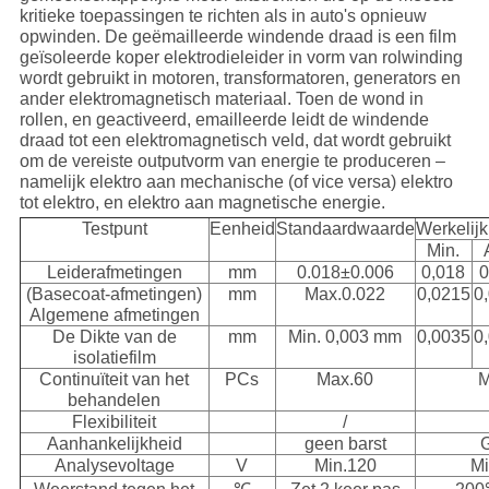
kritieke toepassingen te richten als in auto's opnieuw
opwinden. De geëmailleerde windende draad is een film
geïsoleerde koper elektrodieleider in vorm van rolwinding
wordt gebruikt in motoren, transformatoren, generators en
ander elektromagnetisch materiaal. Toen de wond in
rollen, en geactiveerd, emailleerde leidt de windende
draad tot een elektromagnetisch veld, dat wordt gebruikt
om de vereiste outputvorm van energie te produceren –
namelijk elektro aan mechanische (of vice versa) elektro
tot elektro, en elektro aan magnetische energie.
Testpunt
Eenheid
Standaardwaarde
Werkelij
Min.
Leiderafmetingen
mm
0.018±0.006
0,018
0
(Basecoat-afmetingen)
mm
Max.0.022
0,0215
0
Algemene afmetingen
De Dikte van de
mm
Min. 0,003 mm
0,0035
0
isolatiefilm
Continuïteit van het
PCs
Max.60
M
behandelen
Flexibiliteit
/
Aanhankelijkheid
geen barst
Analysevoltage
V
Min.120
Mi