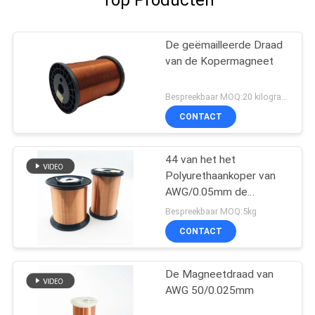
Top Producten
De geëmailleerde Draad
van de Kopermagneet
Bespreekbaar MOQ:20 kilogram/Kilogram
CONTACT
44 van het het
Polyurethaankoper van
AWG/0.05mm de
Magneetdraad
Bespreekbaar MOQ:5kg
CONTACT
De Magneetdraad van
AWG 50/0.025mm