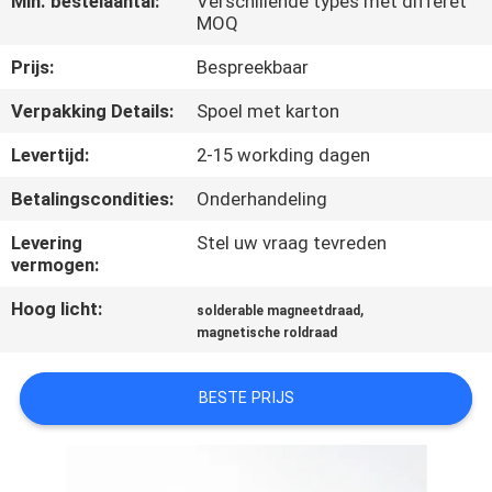
Min. bestelaantal:
Verschillende types met differet
KWALITEITSCONTROLE
MOQ
Prijs:
Bespreekbaar
CONTACTEER
Verpakking Details:
Spoel met karton
ONS
Levertijd:
2-15 workding dagen
NIEUWS
Betalingscondities:
Onderhandeling
Levering
Stel uw vraag tevreden
VERZOEK
vermogen:
OM EEN
Hoog licht:
,
solderable magneetdraad
CITAAT
magnetische roldraad
SITEMAP
BESTE PRIJS
PRIVACY