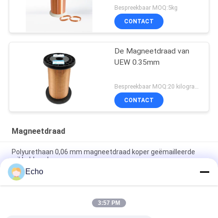
Bespreekbaar MOQ:5kg
CONTACT
De Magneetdraad van
UEW 0.35mm
Bespreekbaar MOQ:20 kilogram/Kilogram
CONTACT
Magneetdraad
Polyurethaan 0,06 mm magneetdraad koper geëmailleerde
wikkeldraad
Echo
0.15mm gelaagd koperen wikkeldraad gelaagd draad
meetgrafiek
3:57 PM
de 0.036mm Geëmailleerde Draad van de Kopermagneet voor
Horloge/Rollen