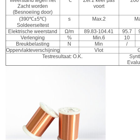
Weerstand tegen het
℃
Zet 2 keer pas
200
Zacht worden
voort
(Besnoeiing door)
(390℃±5℃)
s
Max.2
Ma
Soldeerseltest
Elektrische weerstand
Ω/m
89.83-104.41
95.7
Verlenging
%
Min.6
10
Breukbelasting
N
Min
/
Oppervlakteverschijning
Vlot
Testresultaat: O.K.
Synt
Evalu